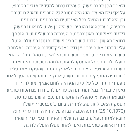
ולאחר-מכן כחבר-משק. פעמיים נבחר לתפקיד מזכיר-הקיבוץ,
על-אף גילו הצעיר. הוא היה מסור לכל החברים ודאג לצורכיהם
וכן היה "הרוח החיה" בכל האירועים החברתיים-תרבותיים
-
בכתיבה, בעריכה או בהנחיה. כשהיה בן
26
שלח אותו המשק
ללמוד גיאולוגיה באוניברסיטה העברית בירושלים ושם הוסמך
לתואר ראשון. בזכות כושר-הביטוי שלו וסגנונו המעולה, הוטל
עליו לכתוב את הערך "עין גדי" באנציקלופדיה העברית. במלחמת
ששת-הימים לחם, במסגרת שירות-מילואים, כסמל מחלקה. הוא
הועלה לדרגת סמל והוענקו לו אות מלחמת ששת-הימים ואות
השירות המבצעי. הוא היה חיילאמיץ ומסור שמפקדו אמר עליו:
"דודו היה מוותיקי הגדוד ובכושרו, אומץ-לבו ותושייתו הפך לאחד
מעמודי-התווך של פלוגתו. הוא היה לוחם אמיץ ומעולה, ידיד
נאמן לחבריו". במלחמת יום-הכיפורים לחם דודו עם הכוח שהגיע
למבואות העיר איסמעליה והתקדמותו נעצרה שם עם כניסת
הפסקת-האש לתוקפה. למחרת, ביום כ"ט בתשרי תשל"ד
(25.10.1973)
ניחתה הפגזה כבדה על היחידה ודוד נהרג. הוא
הובא למנוחת-עולמים בבית העלמין האזרחי בעין-גדי. השאיר
אחריו אישה, שתי בנות ואם. לאחר נופלו הועלה לדרגת