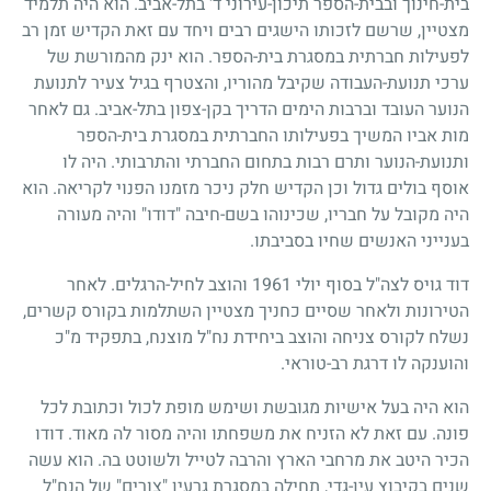
בית-חינוך ובבית-הספר תיכון-עירוני ד' בתל-אביב. הוא היה תלמיד
מצטיין, שרשם לזכותו הישגים רבים ויחד עם זאת הקדיש זמן רב
לפעילות חברתית במסגרת בית-הספר. הוא ינק מהמורשת של
ערכי תנועת-העבודה שקיבל מהוריו, והצטרף בגיל צעיר לתנועת
הנוער העובד וברבות הימים הדריך בקן-צפון בתל-אביב. גם לאחר
מות אביו המשיך בפעילותו החברתית במסגרת בית-הספר
ותנועת-הנוער ותרם רבות בתחום החברתי והתרבותי. היה לו
אוסף בולים גדול וכן הקדיש חלק ניכר מזמנו הפנוי לקריאה. הוא
היה מקובל על חבריו, שכינוהו בשם-חיבה "דודו" והיה מעורה
בענייני האנשים שחיו בסביבתו.
דוד גויס לצה"ל בסוף יולי
1961
והוצב לחיל-הרגלים. לאחר
הטירונות ולאחר שסיים כחניך מצטיין השתלמות בקורס קשרים,
נשלח לקורס צניחה והוצב ביחידת נח"ל מוצנח, בתפקיד מ"כ
והוענקה לו דרגת רב-טוראי.
הוא היה בעל אישיות מגובשת ושימש מופת לכול וכתובת לכל
פונה. עם זאת לא הזניח את משפחתו והיה מסור לה מאוד. דודו
הכיר היטב את מרחבי הארץ והרבה לטייל ולשוטט בה. הוא עשה
שנים בקיבוץ עין-גדי, תחילה במסגרת גרעין "צורים" של הנח"ל