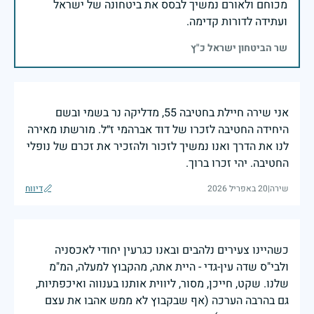
מכוחם ולאורם נמשיך לבסס את ביטחונה של ישראל
ועתידה לדורות קדימה.
שר הביטחון ישראל כ"ץ
אני שירה חיילת בחטיבה 55, מדליקה נר בשמי ובשם
היחידה החטיבה לזכרו של דוד אברהמי ז״ל. מורשתו מאירה
לנו את הדרך ואנו נמשיך לזכור ולהזכיר את זכרם של נופלי
החטיבה. יהי זכרו ברוך.
שירה
|
20 באפריל 2026
דיווח
כשהיינו צעירים נלהבים ובאנו כגרעין יחודי לאכסניה
ולבי"ס שדה עין-גדי - היית אתה, מהקבוץ למעלה, המ"מ
שלנו. שקט, חייכן, מסור, ליווית אותנו בענווה ואיכפתיות,
גם בהרבה הערכה (אף שבקבוץ לא ממש אהבו את עצם