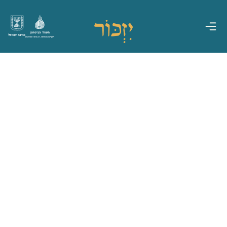
משרד הביטחון
מדינת ישראל
אגף משפחות, הנצחה ומורשת