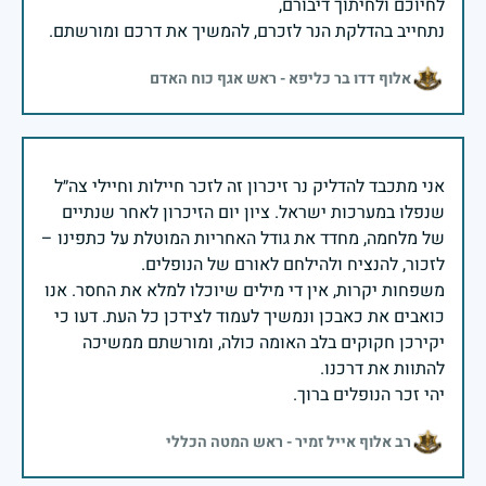
נתחייב בהדלקת הנר לזכרם, להמשיך את דרכם ומורשתם.
אלוף דדו בר כליפא - ראש אגף כוח האדם
אני מתכבד להדליק נר זיכרון זה לזכר חיילות וחיילי צה״ל
שנפלו במערכות ישראל. ציון יום הזיכרון לאחר שנתיים
של מלחמה, מחדד את גודל האחריות המוטלת על כתפינו –
משפחות יקרות, אין די מילים שיוכלו למלא את החסר. אנו
כואבים את כאבכן ונמשיך לעמוד לצידכן כל העת. דעו כי
יקירכן חקוקים בלב האומה כולה, ומורשתם ממשיכה
יהי זכר הנופלים ברוך.
רב אלוף אייל זמיר - ראש המטה הכללי