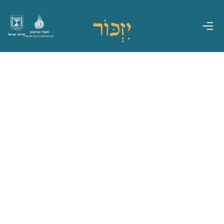
משרד הביטחון
מדינת ישראל
אגף משפחות, הנצחה ומורשת