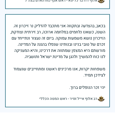
אלוף דדו בר כליפא - ראש אגף כוח האדם בצה"ל
בכאב, בהצדעה ובתקווה אני מתכבד להדליק נר זיכרון זה.
השנה, כשאנו נלחמים במלחמה ארוכה, רב זירתית וצודקת,
הזיכרון נושא משמעות עמוקה. ביום זה נעצור ונתייחד עם
זכרם של טובי בנינו ובנותינו שנפלו בהגנה על המדינה.
מורשתם היא המצפן שמתווה את דרכינו, והיא המעניקה
משפחות יקרות, אנו מרכינים ראשנו ומתחייבים שנעמוד
יהי זכר הנופלים ברוך.
רב אלוף אייל זמיר - ראש המטה הכללי