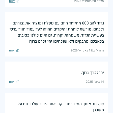
מלינה
|
20 באפריל 2026
דיווח
גדוד להב 603 מתייחד היום עם נופליו ומנציח את גבורתם
ולכתם. מורשת לוחמינו היקרים תהווה לעד עמוד תווך ערכי
בעשיית הגדוד. משפחות יקרות, גם היום כולנו כואבים
בכאבכם, מחבקים ולא שוכחים! יהי זכרם ברוך!
גדוד להב
|
19 באפריל 2026
דיווח
יהי זכרך ברוך.
14 ביולי 2025
דיווח
שנזכור אותך תמיד בחור יקר. אתה גיבור שלנו. נוח על
משכבך.