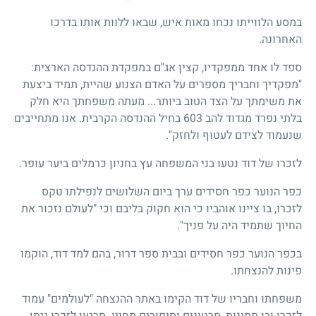
במסע הלווייתו נכחו מאות איש, שבאו ללוות אותו בדרכו
האחרונה.
ספד לו אחד ממפקדיו, קצין אג"ם במפקדת ההנדסה הארצית:
"מפקדיך וחבריך מספרים על האדם הצנוע שהיית, תמיד ביצעת
את משימתך על הצד הטוב ביותר... מעתה משפחתך היא חלק
בלתי נפרד מגדוד להב 603 בחיל ההנדסה הקרבית. אנו מתחייבים
שנעמוד לצידם לעטוף ולחזק".
לזכרו של דוד נטעו בני המשפחה עץ בחניון כרמלים ביער עופר.
כפר הנוער כפר חסידים ערך ביום השלושים לנפילתו טקס
לזכרו, בו ציינו אוהביו כי הוא חקוק בליבם וכי "לעולם נזכור את
החיוך שתמיד היה על פניך".
בכפר הנוער כפר חסידים ובבית ספר דרור, בהם למד דוד, הוקמו
פינות להנצחתו.
משפחתו וחבריו של דוד הקימו באתר ההנצחה "לעולמים" עמוד
לזכרו ובו תמונות, סרטונים וסיפורים מחייו. סרטון לזכרו ניתן