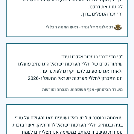
יהי זכר הנופלים ברוך.
רב אלוף אייל זמיר - ראש המטה הכללי
שימור זכרם של חללי מערכות ישראל הינו נתיב פועלנו
יום הזיכרון לחללי מערכות ישראל התשפ"ו -2026
משרד הביטחון- אגף משפחות, הנצחה ומורשת
עוצמתה וחוסנה של ישראל נשענים מאז ומעולם על טובי
בניה ובנותיה, חללי מערכות ישראל לדורותיהן, אשר בזכות
מסירות נפשם ודבקותם במשימה אנו מצליחים לעמוד