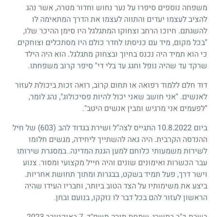
משפחה נוספים סיפרו על נער נחוש וחדור מטרה, אשר נהג
להציב לעצמו יעדים והתווה לעצמו את הדרך המתאימה לו
להשגתם. חיוכו הרחב וצחוקו המתגלגל היו סימן ההיכר שלו,
"בכל מקום, מיד עם כניסתו לחדר כולם היו מסתכלים וצוחקים
כי הוא תמיד היה נכנס בחיוך ובצחוק מתגלגל. הוא היה הילד
שרקד עד שהיה נופל וחגג עד בלי די" סיפר קרוב משפחתו.
דוד חלם ללמוד רפואה או תחום קרוב, רואה זכות ביכולת לעזור
לאנשים. "אני חושב שאני יכול להיות פסיכולוג", נהג לומר,
"לפעמים אני מרגיש ומבין אנשים היטב".
ביום 10.8.2022 התגייס לצה"ל ושירת בגדוד להב (603) של חיל
ההנדסה הקרבית. היה גאה להשתייך ליחידה, מגשים חלומו
לשירות משמעותי כלוחם למען הגנת המדינה. במסגרת שירותו
עבר הכשרות ואימונים שונים והיה חייל מקצועי ומסור. צנוע
וישר דרך, פעל תמיד בשקט, בבגרות ומתוך תחושת אחריות.
ביצע את משימותיו על הצד הטוב ביותר, וחבריו העידו שהיה
הראשון לעזור להם בכל דבר לו נזקקו, בנועם ובחן.
בשבת כ"ב בתשרי, שמחת תורה תשפ"ד, 7 באוקטובר 2023,