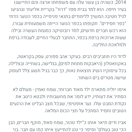
2014, כשהיה בן עשר עלה עם משפחתו ארצה והם התיישבו
בעיר חיפה. הוא למד בבית ספר "דרור" בקריית אליעזר ובהגיעו
לגיל חטיבה המשיך ללימודים בתנאי פנימייה בכפר הנוער הדתי
"כפר חסידים". תקופתו בכפר הנוער הייתה משמעותית עבורו,
הוא רכש חברים חדשים, למד רובוטיקה כמגמת העשרה ובילה
שעות ארוכות ברפת בכפר, התחבר לבעלי החיים, לעבודה ברפת
ולמלאכת החליבה.
לדוד היו תחביבים רבים. בעיקר אהב ספורט, עסק בקראטה,
באקוואטלון (היאבקות מתחת למים), בגלישה, בשחייה ובצלילה.
בכל עיסוקיו השיג תוצאות נאות, כך כבר בגיל תשע צלל לעומק
שישה מטרים בים השחור.
אימו יוליה מתארת ילד מאוד חברותי, שמח ואמין - מעולם לא
הסתיר את דעותיו, ידע לומר את מחשבותיו ולבטא היטב את
נקודת המבט שלו. נער אופטימי, שבכל מצב הבליט את הרגעים
הטובים ותמיד הסתכל על חצי הכוס המלאה.
אביו ודים תיאר אותו כ"ילד טהור, שמח מאוד, מוקף חברים, הבן
הכי טוב בעולם" וסיפר כי נהג להתייעץ איתו כמו עם חבר. בני