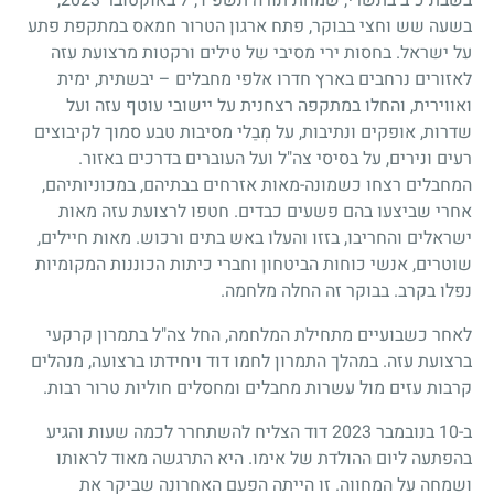
בשעה שש וחצי בבוקר, פתח ארגון הטרור חמאס במתקפת פתע
על ישראל. בחסות ירי מסיבי של טילים ורקטות מרצועת עזה
לאזורים נרחבים בארץ חדרו אלפי מחבלים – יבשתית, ימית
ואווירית, והחלו במתקפה רצחנית על יישובי עוטף עזה ועל
שדרות, אופקים ונתיבות, על מְבַלי מסיבות טבע סמוך לקיבוצים
רעים ונירים, על בסיסי צה"ל ועל העוברים בדרכים באזור.
המחבלים רצחו כשמונה-מאות אזרחים בבתיהם, במכוניותיהם,
אחרי שביצעו בהם פשעים כבדים. חטפו לרצועת עזה מאות
ישראלים והחריבו, בזזו והעלו באש בתים ורכוש. מאות חיילים,
שוטרים, אנשי כוחות הביטחון וחברי כיתות הכוננות המקומיות
נפלו בקרב. בבוקר זה החלה מלחמה.
לאחר כשבועיים מתחילת המלחמה, החל צה"ל בתמרון קרקעי
ברצועת עזה. במהלך התמרון לחמו דוד ויחידתו ברצועה, מנהלים
קרבות עזים מול עשרות מחבלים ומחסלים חוליות טרור רבות.
ב-10 בנובמבר 2023 דוד הצליח להשתחרר לכמה שעות והגיע
בהפתעה ליום ההולדת של אימו. היא התרגשה מאוד לראותו
ושמחה על המחווה. זו הייתה הפעם האחרונה שביקר את