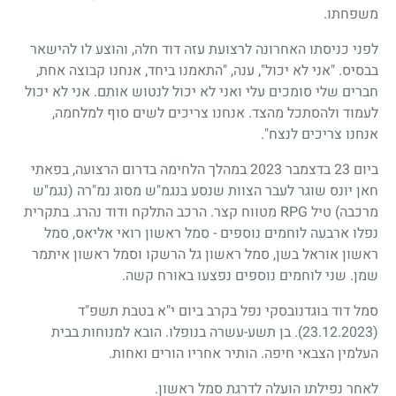
משפחתו.
לפני כניסתו האחרונה לרצועת עזה דוד חלה, והוצע לו להישאר
בבסיס. "אני לא יכול", ענה, "התאמנו ביחד, אנחנו קבוצה אחת,
חברים שלי סומכים עלי ואני לא יכול לנטוש אותם. אני לא יכול
לעמוד ולהסתכל מהצד. אנחנו צריכים לשים סוף למלחמה,
אנחנו צריכים לנצח".
ביום 23 בדצמבר 2023 במהלך הלחימה בדרום הרצועה, בפאתי
חאן יונס שוגר לעבר הצוות שנסע בנגמ"ש מסוג נמ"רה (נגמ"ש
מרכבה) טיל RPG מטווח קצר. הרכב התלקח ודוד נהרג. בתקרית
נפלו ארבעה לוחמים נוספים - סמל ראשון רואי אליאס, סמל
ראשון אוראל בשן, סמל ראשון גל הרשקו וסמל ראשון איתמר
שמן. שני לוחמים נוספים נפצעו באורח קשה.
סמל דוד בוגדנובסקי נפל בקרב ביום י"א בטבת תשפ"ד
(23.12.2023)
. בן תשע-עשרה בנופלו. הובא למנוחות בבית
העלמין הצבאי חיפה. הותיר אחריו הורים ואחות.
לאחר נפילתו הועלה לדרגת סמל ראשון.