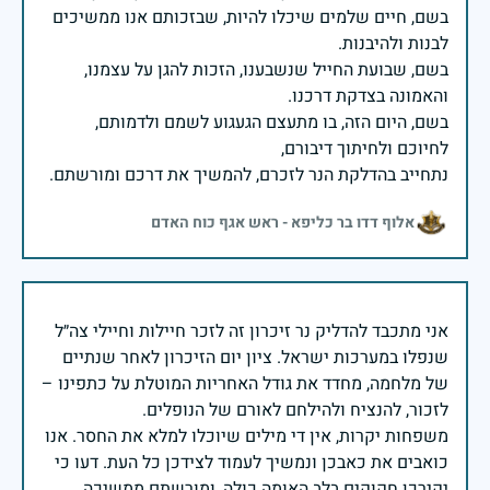
בשם, חיים שלמים שיכלו להיות, שבזכותם אנו ממשיכים
בשם, שבועת החייל שנשבענו, הזכות להגן על עצמנו,
בשם, היום הזה, בו מתעצם הגעגוע לשמם ולדמותם,
נתחייב בהדלקת הנר לזכרם, להמשיך את דרכם ומורשתם.
אלוף דדו בר כליפא - ראש אגף כוח האדם
אני מתכבד להדליק נר זיכרון זה לזכר חיילות וחיילי צה״ל
שנפלו במערכות ישראל. ציון יום הזיכרון לאחר שנתיים
של מלחמה, מחדד את גודל האחריות המוטלת על כתפינו –
משפחות יקרות, אין די מילים שיוכלו למלא את החסר. אנו
כואבים את כאבכן ונמשיך לעמוד לצידכן כל העת. דעו כי
יקירכן חקוקים בלב האומה כולה, ומורשתם ממשיכה