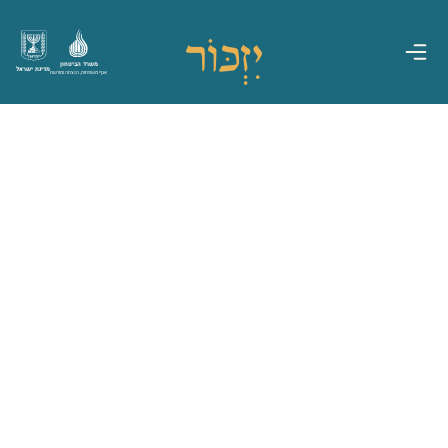
משרד הביטחון
מדינת ישראל
אגף משפחות, הנצחה ומורשת