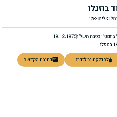
ד בוזגלו
חל ואליהו-אלי
ביום
ט"ו בטבת תשל"ו
19.12.1975
להדלקת נר לזכרו
כתיבת הקדשה