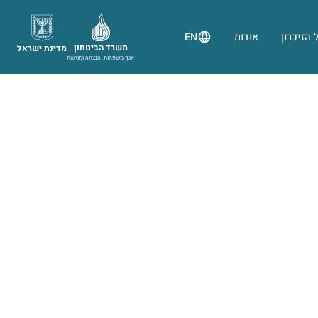
 הזיכרון
אודות
EN
משרד הביטחון
מדינת ישראל
אגף משפחות, הנצחה ומורשת