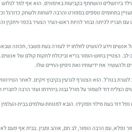
ילד בירושלים והשתתף בקביעות באימונים. הוא אף למד לגלוש 
תעניין בתחומים נוספים בספורט והרבה לשחות ולשחק כדורגל וכד
 עם חבריו לכיתה נבחר להיות ראש-העיר הצעיר בכפר-ויתקין והי
אל אנשים וידע להושיט לזולתו יד לעזרה בעת משבר, תכונה שבאה 
ב-לב. הצטיין בחוש-הומור בריא וביכולת לחקות קולם של אנשים.
ם ולהעשיר את ידיעותיו ואת ניסיון-החיים שלו.
לשרת בנח"ל. הוא הצטרף לגרעין בקיבוץ זיקים. לאחר הטירונו
ם הצליח דוד לשמור על מורל גבוה ביחידתו ועזר הרבה לחבריו 
נפל דוד בעת מילוי תפקידו. הובא למנוחת-עולמים בבית-העלמין
חור נפלא, עם הרבה הומור, לב חם, אוהב ומבין. בבית אף פעם לא