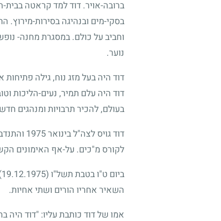
ברובה-אויר. דוד למד קראטה בבית-ה
בסקי-מים ובנהיגה בסירות-מירוץ. ה
וחביב על כולם. במסגרת מחנה- נופש
נוער.
דוד היה בעל מזג נוח, גילה פתיחות 
דוד היה עלם תמיר, נעים-הליכות וטו
בעולם, להכיר תרבויות ומנהגים חדשי
דוד גויס לצה"ל בינואר
1975
והתנדב 
לקורס מ"כים. על-אף האימונים הקשי
ביום ט"ו בטבת תשל"ו
(19.12.1975)
השאיר אחריו הורים ושתי אחיות.
אמו של דוד כותבת עליו: "דוד היה ב