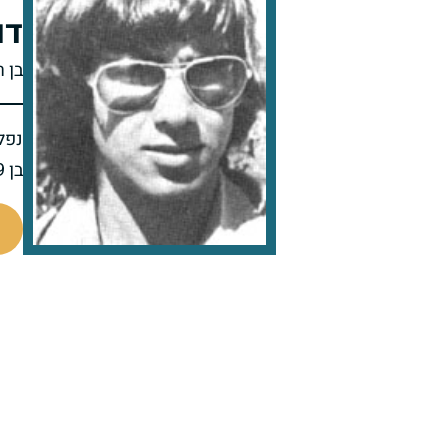
דו
בן ר
נפל 
בן 19 בנופלו
97090