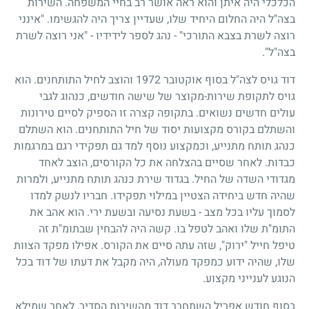
הכלכלי היה איתן והוא ראה אושר רב בחיי המשפחה. השירות
בצה"ל היה החלום היחיד שלו, שעדיין צריך היה להגשימו. "אינני
רוצה לשרת בצבא התורכי"
-
נהג לספר לידידיו - "אני רוצה לשרת
בצה"ל".
דוד גויס לצה"ל בסוף אוקטובר
1972
והוצב לחיל התותחנים. הוא
גויס לתקופת שירות-מקוצר של שישה חודשים, כנהוג לגבי
עולים חדשים נשואים. בתקופה קצרה זו הספיק לסיים טירונות
והשתלם בקורס מקצועות יסוד של חיל התותחנים. הוא השתלם
כנהג תותח מתנייע, וכמקצוע נוסף למד גם תפקידי רגם במרגמות
כבדות. לאחר שסיים בהצלחה את כל הקורסים, הוצב לאחד
מגדודי השדה של החיל. בגדוד שירת כנהג תותח מתנייע, ולמרות
שהיה חדש ביחידה הצטיין במילוי תפקידו. חבריו לנשק למדו
לסמוך עליו בכל מצב
-
בשעת נסיעה ובשעת ירי. הוא אהב את
התומ"ת שלו ואהב לטפל בו. קשה היה להבחין שבתומ"ת זה
טיפל חייל "ירוק", שזה עתה סיים את הקורס. אפילו מפקד הצוות
שלו, שהיה ידוע כמפקד מעולה, היה מקבל את דעתו של דוד בכל
הנוגע לענייני מקצוע.
בסוף חודש אפריל השתחרר דוד מהשירות הסדיר, לאחר שמילא