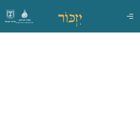
משרד הביטחון
מדינת ישראל
אגף משפחות, הנצחה ומורשת