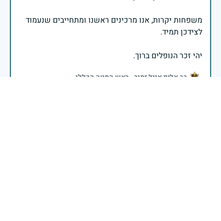
משפחות יקרות, אנו מרכינים ראשנו ומתחייבים שנעמוד
יהי זכר הנופלים ברוך.
רב אלוף אייל זמיר - ראש המטה הכללי
לזכר דוד שלי היקר שנפל במלחמת יום הכיפורים.
ת.נ.צ.ב.ה
29 באפריל 2025
דיווח
לזכר דוד שלי היקר שנפל במלחמת יום הכיפורים .
ת.נ.צ.בה