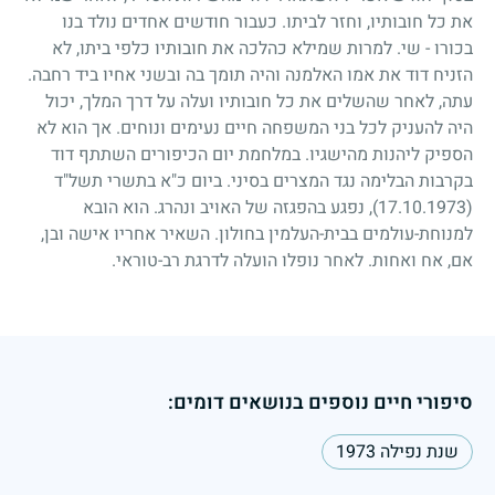
את כל חובותיו, וחזר לביתו. כעבור חודשים אחדים נולד בנו
בכורו
-
שי. למרות שמילא כהלכה את חובותיו כלפי ביתו, לא
הזניח דוד את אמו האלמנה והיה תומך בה ובשני אחיו ביד רחבה.
עתה, לאחר שהשלים את כל חובותיו ועלה על דרך המלך, יכול
היה להעניק לכל בני המשפחה חיים נעימים ונוחים. אך הוא לא
הספיק ליהנות מהישגיו. במלחמת יום הכיפורים השתתף דוד
בקרבות הבלימה נגד המצרים בסיני. ביום כ"א בתשרי תשל"ד
(17.10.1973)
, נפגע בהפגזה של האויב ונהרג. הוא הובא
למנוחת-עולמים בבית-העלמין בחולון. השאיר אחריו אישה ובן,
אם, אח ואחות. לאחר נופלו הועלה לדרגת רב-טוראי.
סיפורי חיים נוספים בנושאים דומים:
שנת נפילה 1973