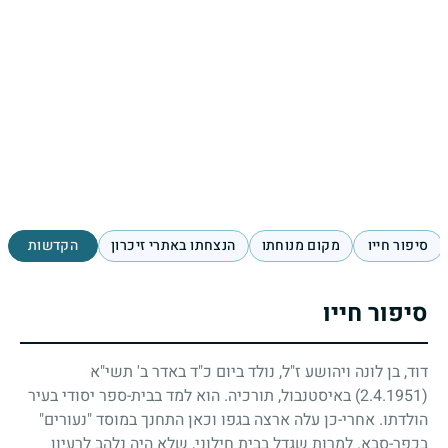
סיפור חייו
מקום מנוחתו
הנצחתו באתרי זיכרון
הקדשות
סיפור חייו
דוד, בן לונה ויהושע ז"ל, נולד ביום כ"ד באדר ב' תשי"א
(2.4.1951)
באיסטנבול, תורכיה. הוא למד בבית-ספר יסודי בעיר
הולדתו. אחרי-כן עלה ארצה בגפו וכאן התחנך במוסד "נעורים"
בכפר-סבא. למרות שגדל בבית חילוני, שלא היה נלהב לרעיון