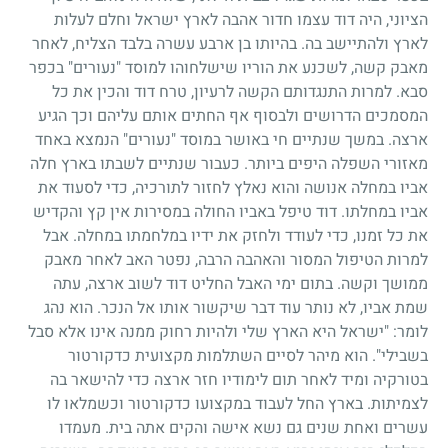
הציוני, היה דוד עצמו חדור אהבה לארץ ישראל וחלם לעלות
לארץ ולהתיישב בה. בהיותו בן ארבע עשרה בלבד הצליח, לאחר
מאבק קשה, לשכנע את הוריו שישלחוהו למוסד "נעורים" בכפר
סבא. למרות התנגדותם הקשה לרעיון, טרח דוד והכין את כל
המסמכים הדרושים ולבסוף אף החתים אותם עליהם וכך הגיע
ארצה. במשך שנתיים חי באושר במוסד "נעורים" הנמצא באחד
מאזורי השפלה היפים ביותר. כעבור שנתיים לשבתו בארץ חלה
אביו במחלה אנושה והוא נאלץ לחזור לתורכיה, כדי לסעוד את
אביו במחלתו. דוד טיפל באביו החולה במסירות אין קץ והקדיש
את כל זמנו, כדי לעודד ולחזק את ידיו במלחמתו במחלה. אבל
למרות הטיפול המסור והאהבה הרבה, נפטר האב לאחר מאבק
ממושך וקשה. בתום ימי האבל החליט דוד לשוב ארצה, עתה
שמת אביו, לא נותר עוד דבר שיקשור אותו אל הנכר. הוא נהג
לומר: "ישראל היא הארץ שלי ולהיות רחוק ממנה אינו אלא סבל
בשבילי". הוא מיהר לסיים השתלמות מקצועית כדקורטור
בטורקיה ומיד לאחר תום לימודיו חזר ארצה כדי להישאר בה
לצמיתות. בארץ החל לעבוד במקצועו כדקורטור וכשמלאו לו
עשרים ואחת שנים גם נשא אישה והקים אתה בית. מעמדו