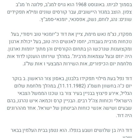
בסמוך לביתו. באוגוסט 1968 הוא גויס למג"ב, פלוגה ח' מג"ב
צפון. הוצב במגזר היישובים, עבר קורסים שונים ומילא תפקידים
שונים: נהג, לוחם, נשק, אפסנאי, יומנאי-סמב"ץ.
מפקדו, נצ"מ נאש מימת, ציין את דוד כ"יומנאי טוב ויסודי, בעל
נוכחות מרבית בעבודה, יחסו לאנשים היה טוב, בעל יכולת ארגון
ומקצוענות שנרכשו הן בתחום הקורסים והן מתוך יוזמות וארגון.
היה יוזם ובעל עצמאות מרבית". במהלך שירותו הוענקו לדוד אות
מלחמת יום הכיפורים, אות השירות המבצעי ו אות של"ג.
דוד נפל בעת מילוי תפקידו בלבנון, באסון צור הראשון. ב בוקר
יום כ"ה בחשוון תשמ"ג
(11.11.1982)
, במהלך מלחמת שלום
הגליל, אירע פיצוץ בבניין בעיר צור בו שכנו הממשל הצבאי
הישראלי וכוחות צה"ל רבים. הבניין קרס וכמאה איש נהרגו, בהם
שבעים ושישה אנשי כוחות הביטחון של ישראל. אחד מההרוגים
היה דוד.
דוד היה בן שלושים ושבע בנפלו. הוא נטמן בבית העלמין בבאר
שבע.