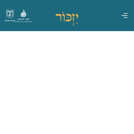
משרד הביטחון
מדינת ישראל
אגף משפחות, הנצחה ומורשת