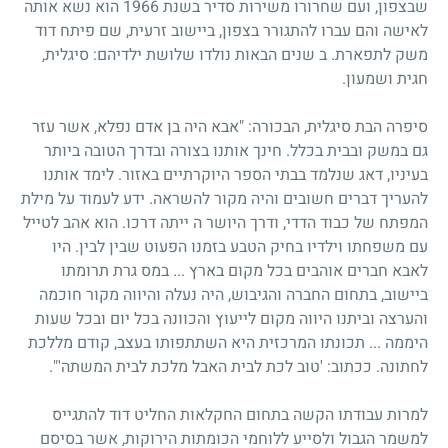
שבצפון, ועם שחרורו משירות סדיר בשנת 1966 הוא נשא אותה
לאישה והם עברו להתגורר בצפון, ביישוב זרעית, שם פיתח דוד
משק לתפארת. ב שנים הבאות נולדו שלושת ילדיהם: סיגלית,
חגית ושמעון.
סיפרה הבת סיגלית, הבכורה: "אבא היה בן אדם נפלא, אשר עזר
גם במשק ובבית בכלל. חינך אותנו בצורה ובדרך הטובה ביותר
בעיניו, דאג שנלמד בבתי הספר היוקרתיים באזור. לימד אותנו
להעריך דברים חשובים והיה מקור להשראה. ידע לעמוד על מילת
המפתח של כבוד הדדי, ודרך היושר ה ייתה דרכו. הוא אהב לטייל
עם משפחתו וילדיו בחיק הטבע בזמנו הפעוט שבין לבין. היו
לאבא חברים אוהבים בכל מקום בארץ ... במס גרת תרומתו
ביישוב, בתחום החברה והגיבוש, היה נעלה והיווה מקור חוכמה
והערצה וביתנו היווה מקום לייעוץ והכוונה בכל יום ובכל שעות
היממה ... תכונתו המרכזית היא השתתפותו בעצב, קודם מללכת
לחתונה. ככתוב: 'טוב לכת לבית האבל מלכת לבית המשתה'".
למרות עבודתו הקשה בתחום החקלאות החליט דוד להתגייס
למשמר הגבול ולסייע ללוחמי הכומתות הירוקות, אשר בסיסם