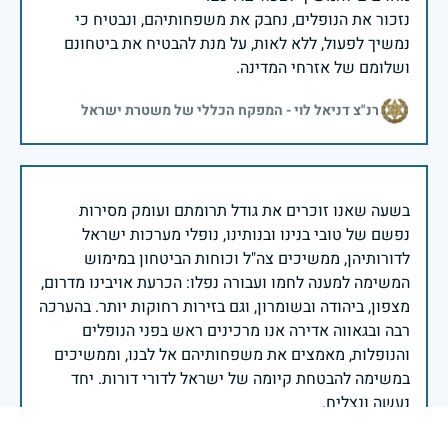
נזכור את הנופלים, נחבק את משפחותיהם, ונבטיח כי
נמשיך לפעול, ללא לאות, על מנת להבטיח את ביטחונם
ושלומם של אזרחי המדינה.
רנ"צ דניאל לוי - המפקח הכללי של משטרת ישראל
בשעה שאנו זוכרים את גודל תרומתם ועומק מסירות
נפשם של טובי בנינו ובנותינו, נופלי מערכות ישראל
לדורותיהן, ממשיכים צה"ל וכוחות הביטחון במימוש
המשימה למענה לחמו ועבורה נפלו: הכרעת אויבינו מדרום,
מצפון, ביהודה ובשומרון, וגם בזירות רחוקות יותר. בהערכה
רבה ובגאווה אדירה אנו מרכינים ראש בפני הנופלים
והנופלות, מאמצים את משפחותיהם אל לבנו, וממשיכים
במשימה להבטחת קיומה של ישראל לדורי דורות. יחד
נעשה ונצליח.
שר הביטחון ישראל כ"ץ