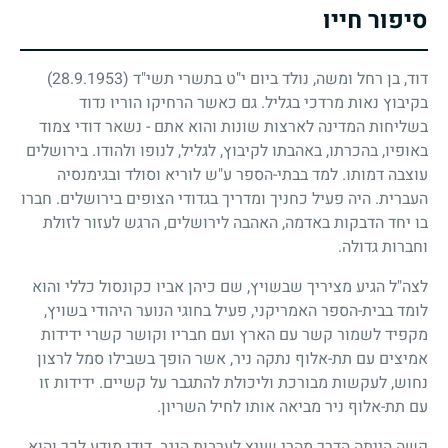
סיפור חייו
דוד, בן רחל ומשה, נולד ביום י"ט בתשרי תשי"ד
(28.9.1953)
בקיבוץ נאות מרדכי בגליל. גם כאשר הרחיקו הוריו נדוד
בשליחות המדינה לארצות שונות והוא אתם
-
נשאר דודי צמוד
באופיו, בהכרתו, באהבתו לקיבוץ, לגליל, לנופו ולהודו. בירושלים
עוצבה דמותו. למד בבתי-הספר ע"ש לוריא וסולד ובגימנסיה
העברית. היה פעיל כחניך ומדריך בגדודי הצופים בירושלים. חברו
בו יחד הדבקות באדמה, האהבה לירושלים, הרגש לעזור לזולת
וחברות גדולה.
לצה"ל הגיע מציריך שבשויץ, שם כיהן אביו כקונסול כללי והוא
לומד בבית-הספר האמריקני, פעיל בחוגי הנוער היהודי בשויץ,
מקפיד לשמור קשר עם הארץ ועם חבריו וקושר קשרי ידידות
אמיצים עם תת-אלוף נתקה ניר, אשר הופך בשבילו סמל לרצון
נחוש, לעקשות מבורכת וליכולת להתגבר על קשיים. ידידות זו
עם תת-אלוף ניר מביאה אותו לחיל השריון.
קשה הייתה הדרך מהרי שויץ לערבות הנגב. דודי מודע לכך והוא