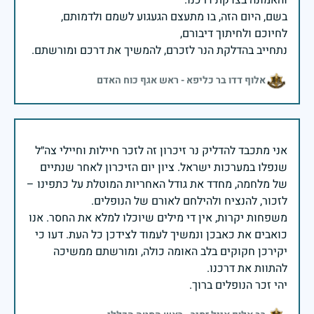
בשם, היום הזה, בו מתעצם הגעגוע לשמם ולדמותם,
נתחייב בהדלקת הנר לזכרם, להמשיך את דרכם ומורשתם.
אלוף דדו בר כליפא - ראש אגף כוח האדם
אני מתכבד להדליק נר זיכרון זה לזכר חיילות וחיילי צה״ל
שנפלו במערכות ישראל. ציון יום הזיכרון לאחר שנתיים
של מלחמה, מחדד את גודל האחריות המוטלת על כתפינו –
משפחות יקרות, אין די מילים שיוכלו למלא את החסר. אנו
כואבים את כאבכן ונמשיך לעמוד לצידכן כל העת. דעו כי
יקירכן חקוקים בלב האומה כולה, ומורשתם ממשיכה
יהי זכר הנופלים ברוך.