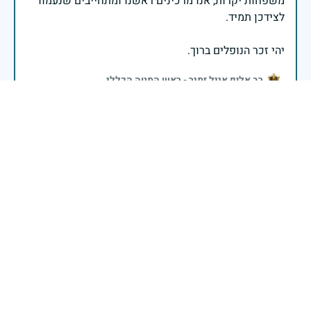
משפחות יקרות, אנו מרכינים ראשנו ומתחייבים שנעמוד
יהי זכר הנופלים ברוך.
רב אלוף אייל זמיר - ראש המטה הכללי
נשארת צעיר לנצח, מתגעגעים, נזכרים,ועצובים.
29 באפריל 2025
דיווח
זוכר אותך לתמיד
אביתר שלוש
|
29 באפריל 2025
דיווח