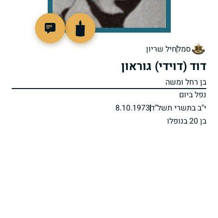
96450
סמל
חיל שריון
דוד (דוידי) גוראון
בן רחל ומשה
נפל ביום
י"ב בתשרי תשל"ד
8.10.1973
בן 20 בנופלו