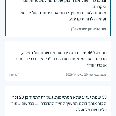
ובהערכה, ושולחים חיבוק של נחמה למשפחותיהם
מכוחם ולאורם נמשיך לבסס את ביטחונה של ישראל
ועתידה לדורות קדימה.
שר הביטחון ישראל כ"ץ
חטיבה 460 זוכרת ומזכירה את מורשתם של נופליה,
מרכינה ראש ומתייחדת עם זכרם. ״כי מידי דברי בו, זכור
אזכרנו עוד״
עוצבת בני אור
|
20 באפריל 2026
דיווח
53 שנות געגוע שלא מסתיימות. נשארת לתמיד בן 20 וכך
נזכור אותך כולנו.תמשיך לחייך, להדבדח..... בבקשה שמור
עלינו שם מלמעלה