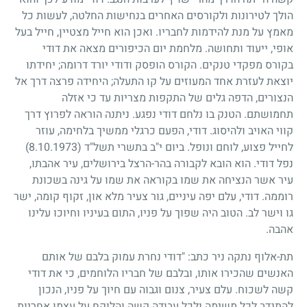
הולך לטירונות ולקורסים האחרים בנחישות החלטה, לעשות כל
מאמץ על מנת להידמות לחבריו. ואכן הוא חייל מצטיין, חייל בעל
אופי, ייעוד ותחושה. מלחמת יום הכיפורים מצאה את דודי
בקורס מפקדי טנקים. הקורס הופסק ודודי יורד דרומה
;
יחידתו
יוצאת לעזרת אחד המעוזים על קו התעלה
;
היחידה פרצה דרך אל
הנצורים, הדפה גלים של התקפות מצריות עד כי אזלה
תחמושתם. הטנק בו נלחם דודי נפגע. ניתנה הוראה לפרוץ דרך
קווי האויב ולהיסוג. דודי, הפעם כרגלי ממשיך בלחימה, עוזר
לחייל פצוע, לוחם ונופל. ביום י"ב בתשרי תשל"ד
(8.10.1973)
נפל דודי. הוא הובא לקבורה בהר-הרצל בירושלים, עיר אהבתו,
עיר אשר הנציחה את שמו בקוראה את שמו על גינה בשכונת
רוממה. דודי, עלם יפה עיניים, גור צעיר מלא און, זקוף קומה, ישר
גו וישר לב. הטוב היה שפוך על פניו, התום בעיניו וחיוכו עלינו
אהבה.
תת-אלוף נתקה ניר כתב: "דודי נחרת עמוק בלבם של אותם
האנשים שהכירו אותו, ובלבם של חבריו הלוחמים, כי את דודי
קשה לשכוח. עלם צעיר, צנום וגבוה עם חיוך על פניו, הנכון
להתנדב לכל משימה ולכל עבודה קשה והלוקח על עצמו אחריות