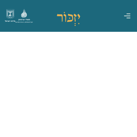
משרד הביטחון
מדינת ישראל
אגף משפחות, הנצחה ומורשת