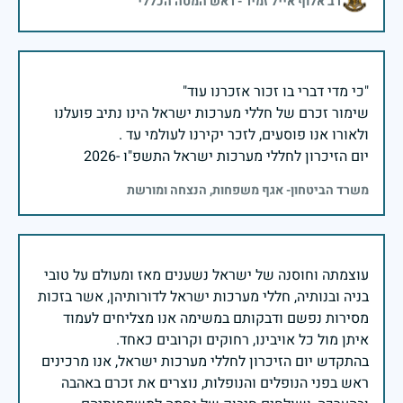
רב אלוף אייל זמיר - ראש המטה הכללי
שימור זכרם של חללי מערכות ישראל הינו נתיב פועלנו
יום הזיכרון לחללי מערכות ישראל התשפ"ו -2026
משרד הביטחון- אגף משפחות, הנצחה ומורשת
עוצמתה וחוסנה של ישראל נשענים מאז ומעולם על טובי
בניה ובנותיה, חללי מערכות ישראל לדורותיהן, אשר בזכות
מסירות נפשם ודבקותם במשימה אנו מצליחים לעמוד
בהתקדש יום הזיכרון לחללי מערכות ישראל, אנו מרכינים
ראש בפני הנופלים והנופלות, נוצרים את זכרם באהבה