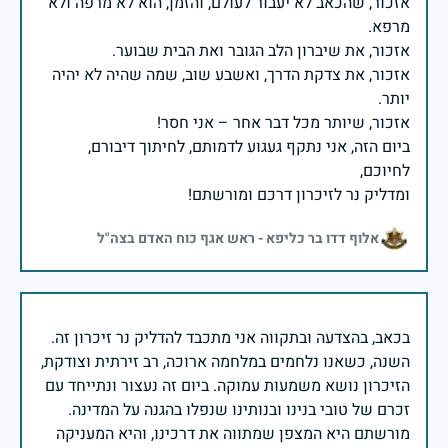
אזכור, שהכאב לא יעבור לעולם, והזמן, הוא לא מרפה ולא
אזכור, את צדקת הדרך, ואשבע שוב, שמה שהיה לא יהיה
ביום הזה, אני נתקף געגוע לדמותם, לחיתוך דיבורם,
ומדליק נר לזיכרון דרכם ומורשתם!
אלוף דדו בר כליפא - ראש אגף כוח האדם בצה"ל
בכאב, בהצדעה ובתקווה אני מתכבד להדליק נר זיכרון זה.
השנה, כשאנו נלחמים במלחמה ארוכה, רב זירתית וצודקת,
הזיכרון נושא משמעות עמוקה. ביום זה נעצור ונתייחד עם
זכרם של טובי בנינו ובנותינו שנפלו בהגנה על המדינה.
מורשתם היא המצפן שמתווה את דרכינו, והיא המעניקה