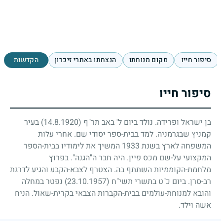
סיפור חייו
מקום מנוחתו
הנצחתו באתרי זיכרון
הקדשות
סיפור חייו
בן ישראל ופרידה. נולד ביום ל' באב תר"ף
(14.8.1920)
בעיר
קמניץ שבגרמניה. למד בבית-ספר יסודי שם. אחרי עלות
המשפחה לארץ בשנת
1933
המשיך את לימודיו בבית-הספר
המקצועי על-שם מכס פיין. היה חבר ה"הגנה". בפרוץ
מלחמת-הקוממיות השתתף בה. הצטרף לצבא-הקבע והגיע לדרגת
רב-סרן. ביום כ"ט בתשרי תשי"ח
(23.10.1957)
נפטר במחלה
והובא למנוחת-עולמים בבית-הקברות הצבאי בקרית-שאול. הניח
אשה וילד.