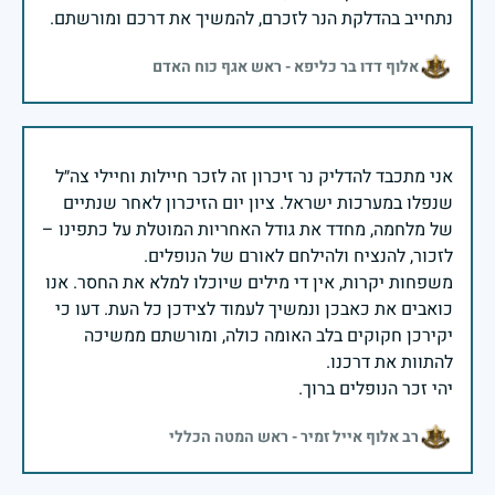
נתחייב בהדלקת הנר לזכרם, להמשיך את דרכם ומורשתם.
אלוף דדו בר כליפא - ראש אגף כוח האדם
אני מתכבד להדליק נר זיכרון זה לזכר חיילות וחיילי צה״ל
שנפלו במערכות ישראל. ציון יום הזיכרון לאחר שנתיים
של מלחמה, מחדד את גודל האחריות המוטלת על כתפינו –
משפחות יקרות, אין די מילים שיוכלו למלא את החסר. אנו
כואבים את כאבכן ונמשיך לעמוד לצידכן כל העת. דעו כי
יקירכן חקוקים בלב האומה כולה, ומורשתם ממשיכה
יהי זכר הנופלים ברוך.
רב אלוף אייל זמיר - ראש המטה הכללי