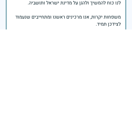
משפחות יקרות, אנו מרכינים ראשנו ומתחייבים שנעמוד
יהי זכר הנופלים ברוך.
רב אלוף אייל זמיר - ראש המטה הכללי
לדוד שלי ,ז"ל שנפטר בגיל 37ואושר לצערי הרב לא
הצלחתי לבלות עמו הרבה פעמים בחייו ובחיי עקב גילי
הצעיר, וחייוי הקצרים,אשר נקטעו בצעירותו בשירות צבאי
בחיל חימוש בגיל 37,אני מדליק נר זכרון זה לזכרו .. שם
המשפחה שלי הוסב לשם המשפחה שלו עקב היותי
בשירות סדיר בשיטת הצוללות וננאלצתי לעברת את שם
המשפחה שלי לשם עברי ,ומכאן נובע שם המשפחה שלי
על שמו . יהי זכרו ברוך בצרור החיים לנצח