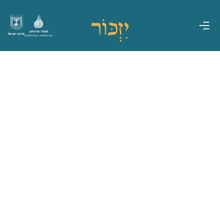
משרד הביטחון
מדינת ישראל
אגף משפחות, הנצחה ומורשת