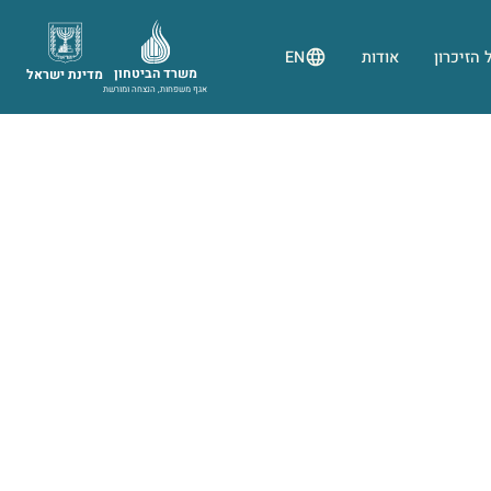
 הזיכרון
אודות
EN
משרד הביטחון
מדינת ישראל
אגף משפחות, הנצחה ומורשת