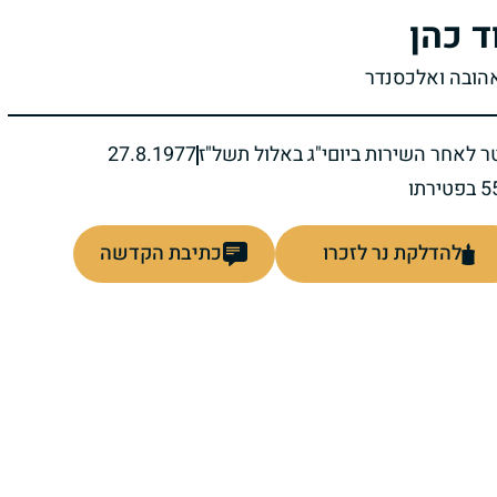
ד כהן
אהובה ואלכסנדר
ר לאחר השירות ביום
י"ג באלול תשל"ז
27.8.1977
להדלקת נר לזכרו
כתיבת הקדשה