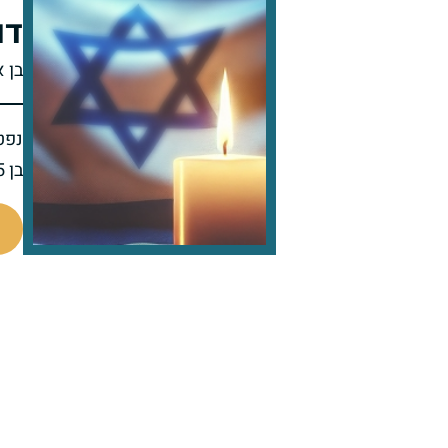
דו
בן 
נפט
בן 55 בפטירתו
97606