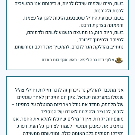
בשם, חיים שלמים שיכלו להיות, שבזכותם אנו ממשיכים
בשם, שבועת החייל שנשבענו, הזכות להגן על עצמנו,
בשם, היום הזה, בו מתעצם הגעגוע לשמם ולדמותם,
נתחייב בהדלקת הנר לזכרם, להמשיך את דרכם ומורשתם.
אלוף דדו בר כליפא - ראש אגף כוח האדם
אני מתכבד להדליק נר זיכרון זה לזכר חיילות וחיילי צה״ל
שנפלו במערכות ישראל. ציון יום הזיכרון לאחר שנתיים
של מלחמה, מחדד את גודל האחריות המוטלת על כתפינו –
משפחות יקרות, אין די מילים שיוכלו למלא את החסר. אנו
כואבים את כאבכן ונמשיך לעמוד לצידכן כל העת. דעו כי
יקירכן חקוקים בלב האומה כולה, ומורשתם ממשיכה