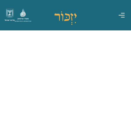
משרד הביטחון
מדינת ישראל
אגף משפחות, הנצחה ומורשת