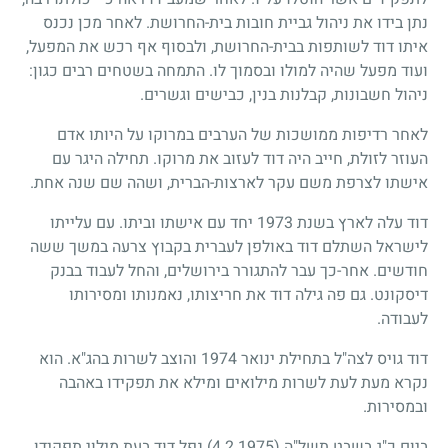
נתן בידו את ניהול גביית חובות בית-החרושת. לאחר מכן נכנס
איתו דוד לשותפות בבית-החרושת, ולבסוף אף רכש את המפעל,
ועוד מפעל שהיה למולו ובסמוך לו. התמחה בשטחים רבים כגון:
ניהול חשבונות, קבלנות בנין, כבישים וגשרים.
לאחר רדיפות ממושכות של הערבים במרוקו על היותו אדם
העוזר לזולת, חייב היה דוד לעזוב את מרוקו. תחילה היגר עם
אישתו לצרפת משם עקר לארצות-הברית, ושהה שם שנה אחת.
דוד עלה לארץ בשנת
1973
יחד עם אישתו וביתו. עם עלייתו
לישראל השתלם דוד באולפן לעברית בקבוץ צרעה במשך ששה
חודשים. אחר-כך עבר להתגורר בירושלים, והחל לעבוד בבנק
דיסקונט. גם פה גילה דוד את חריצותו, נאמנותו ומסירותו
לעבודה.
דוד גויס לצה"ל בתחילת ינואר
1974
והוצב לשרות בהג"א. הוא
נקרא מעת לעת לשרות מילואים ומילא את תפקידו באהבה
ובמסירות.
ביום כ"ג בשבט תשל"ה
(4.2.1975)
נפל דוד בעת מילוי תפקידו.