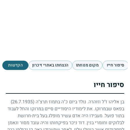
סיפור חייו
מקום מנוחתו
הנצחתו באתרי זיכרון
הקדשות
סיפור חייו
בן אליהו ז"ל וזוהרה. נולד ביום כ"ה בתמוז תרצ"ה
(26.7.1935)
בפאס שבמרוקו. את לימודיו היסודיים סיים במרוקו והחל לעבוד
בתור פועל. מעבידו היה אדם עשיר מופלג בעל בית-חרושת
לבלוקים וחומרי בנין. דוד ניכר בפיקחותו והיה עובד מסור ונאמן
לתפקידים אשר הוטלו עליו. לאחר שמעבידו ראה כי יכולתו רבה,