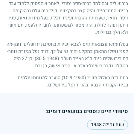
בירושלים ובה למד בבית-ספר יסודי. לאחר שהפסיק ללמוד עבד
בבית- המטבחיים והיה קצב במקצועו. דויד היה עלם גבה-קומה
ויפה- תואר, שערותיו זהובות ועיניו תכלת, בעל מידות נאות, עניו,
רחמן ועוזר לזולת. היה מסור למשפחתו, לחבריו ולעמו. תם וישר
ולא הלך בגדולות.
במלחמת-העצמאות גויס לצבא ושירת בחטיבת ירושלים. וזמן-מה
לפני נופלו התאמן במקלע והיה גא על כך. דויד נפל בגיזרת נוטר-
דם בירושלים ביום כ"א באייר תש"ח
(30.5.1948)
. בן
27
היה
בנופלו. נקבר בשייח'-באדר א'. הניח אישה, בן ובת.
ביום כ"ח באלול תש"י
(10.9.1950)
הועבר למנוחת-עולמים
בבית-הקברות הצבאי בהר- הרצל בירושלים.
סיפורי חיים נוספים בנושאים דומים:
שנת נפילה 1948