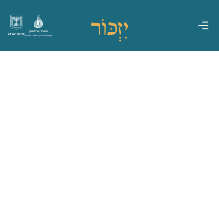
משרד הביטחון
מדינת ישראל
אגף משפחות, הנצחה ומורשת