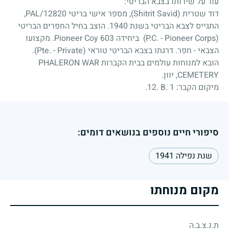
עוד על שירותו בצבא הבריטי:
דוד שטרית (Shitrit Savid), מספר אישי בריטי PAL/12820,
התגייס לצבא הבריטי בשנת 1940. הוצב בחיל החפרים הבריטי
(P.C. - Pioneer Corps) ביחידה 603 Pioneer Coy. מקצועו
הצבאי - חפר. דרגתו בצבא הבריטי טוראי (Pte. - Private).
הובא למנוחות עולמים בבית הקברות PHALERON WAR
CEMETERY, יוון.
מיקום הקבר:
12. B. 1
.
סיפורי חיים נוספים בנושאים דומים:
שנת נפילה 1941
מקום מנוחתו
ת.נ.צ.ב.ה