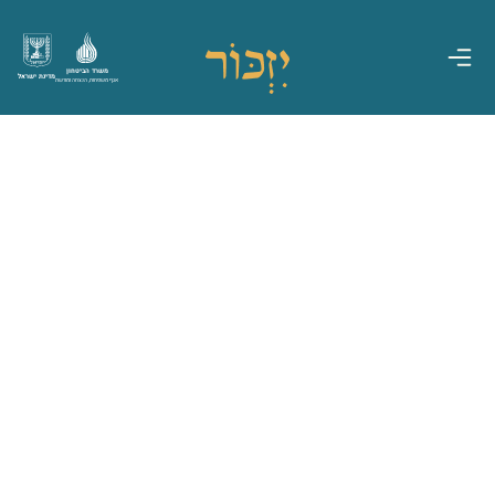
משרד הביטחון
מדינת ישראל
אגף משפחות, הנצחה ומורשת