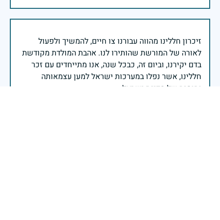
זיכרון חללינו מהווה עבורנו צו חיים, להמשיך ולפעול
לאורה של המורשת שהותירו לנו. אהבת המולדת מקודשת
בדם יקירנו, וביום זה, כבכל שנה, אנו מתייחדים עם זכר
חללינו, אשר נפלו במערכות ישראל למען עצמאותה
וחוסנה של מדינת ישראל.
רב ניצב יעקב שבתאי- המפקח הכללי של משטרת ישראל
כאשר דגלינו מורדים לחצי התורן וראשינו מורכנים לזכר
הנופלים והנופלות במערכות ישראל, ממשיכים לוחמי צה״ל
ומפקדיו בלחימה בדרום, בצפון, ביהודה ובשומרון ובזירות
נוספות.על כל דור מוטלת המשימה של הגנת העם והארץ -
משימה שאף פעם אינה פוסקת. נצדיע בגעגוע ובגאווה
לנופלים ולנופלות, נחבק את משפחותיהם, ונמשיך ברוח