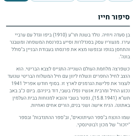
סיפור חייו
בן סעדה ויחיה. נולד בשנת תר"ע
(1910)
ביפו וגדל עם ערביי
עירו. מנעוריו עסק בסנדלרות וסייע בפרנסת המשפחה ומשבגר
והתחסן בגופו ובנפשו מצא את פרנסתו בעבודת הבניין ב"סולל
בונה".
כשפרצה מלחמת העולם השנייה התגייס לצבא הבריטי. הוא
הוצב לחיל החפרים ונשלח ליוון עם חיל המשלוח הבריטי שנועד
לעצור את פלישת הגרמנים לארץ זו. בסוף חודש אפריל
1941
נכנע החיל ומרבית אנשיו נפלו בשבי, דוד ביניהם. ביום כ"ב באב
תש"א
(15.8.1941)
, נפטר בשבי והובא למנוחות בבית העלמין
באתונה. הניח אישה ושני בנים, הורים אחים ואחיות.
שמו הונצח ב"ספר העיתונאים", וב"ספר ההתנדבות" ובספר
"יזכור" של מכון ז'בוטינסקי.