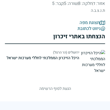
אזור: ד
חלקה: 8
שורה: 5
קבר: 5
ת.נ.צ.ב.ה
תצוגת מפה
ניווט לכתובת
הנצחתו באתרי זיכרון
ירושלים (הר הרצל)
היכל הזיכרון הממלכתי לחללי מערכות ישראל
strings.fallen.memorialSubtitle
הגעת לסוף הרשימה