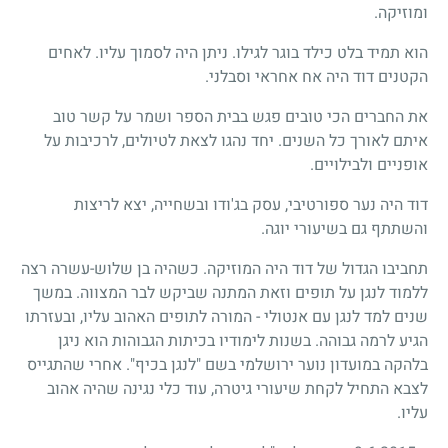
ומוזיקה.
הוא תמיד בלט כילד בוגר לגילו. ניתן היה לסמוך עליו. לאחים
הקטנים דוד היה אח אחראי וסבלני.
את החברים הכי טובים פגש בבית הספר ושמר על קשר טוב
איתם לאורך כל השנים. יחד נהגו לצאת לטיולים, לרכיבות על
אופניים ולבילויים.
דוד היה נער ספורטיבי, עסק בג'ודו ובשחייה, יצא לריצות
והשתתף גם בשיעורי יוגה.
תחביבו הגדול של דוד היה המוזיקה. כשהיה בן שלוש-עשרה רצה
ללמוד לנגן על תופים וזאת המתנה שביקש לבר המצווה. במשך
שנים למד לנגן עם אנטולי - המורה לתופים האהוב עליו, ובעזרתו
הגיע לרמה גבוהה. בשנות לימודיו בכיתות הגבוהות הוא ניגן
בלהקה במועדון נוער ירושלמי בשם "לנגן בכיף". אחרי שהתגייס
לצבא התחיל לקחת שיעורי גיטרה, עוד כלי נגינה שהיה אהוב
עליו.