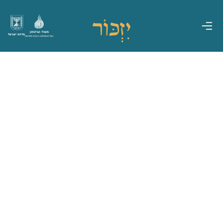
משרד הביטחון
מדינת ישראל
אגף משפחות, הנצחה ומורשת