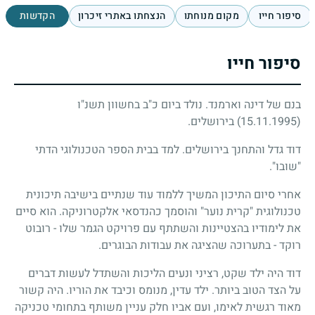
סיפור חייו
מקום מנוחתו
הנצחתו באתרי זיכרון
הקדשות
סיפור חייו
בנם של דינה וארמנד. נולד ביום כ"ב בחשוון תשנ"ו
(15.11.1995)
בירושלים.
דוד גדל והתחנך בירושלים. למד בבית הספר הטכנולוגי הדתי
"שובו".
אחרי סיום התיכון המשיך ללמוד עוד שנתיים בישיבה תיכונית
טכנולוגית "קרית נוער" והוסמך כהנדסאי אלקטרוניקה. הוא סיים
את לימודיו בהצטיינות והשתתף עם פרויקט הגמר שלו - רובוט
רוקד - בתערוכה שהציגה את עבודות הבוגרים.
דוד היה ילד שקט, רציני ונעים הליכות והשתדל לעשות דברים
על הצד הטוב ביותר. ילד עדין, מנומס וכיבד את הוריו. היה קשור
מאוד רגשית לאימו, ועם אביו חלק עניין משותף בתחומי טכניקה