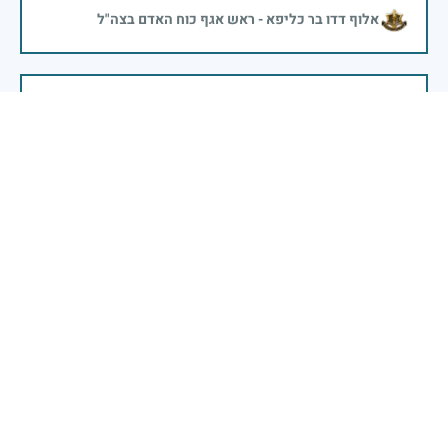
אלוף דדו בר כליפא - ראש אגף כוח האדם בצה"ל
בכאב, בהצדעה ובתקווה אני מתכבד להדליק נר זיכרון זה.
השנה, כשאנו נלחמים במלחמה ארוכה, רב זירתית וצודקת,
הזיכרון נושא משמעות עמוקה. ביום זה נעצור ונתייחד עם
זכרם של טובי בנינו ובנותינו שנפלו בהגנה על המדינה.
מורשתם היא המצפן שמתווה את דרכינו, והיא המעניקה
משפחות יקרות, אנו מרכינים ראשנו ומתחייבים שנעמוד
יהי זכר הנופלים ברוך.
רב אלוף אייל זמיר - ראש המטה הכללי