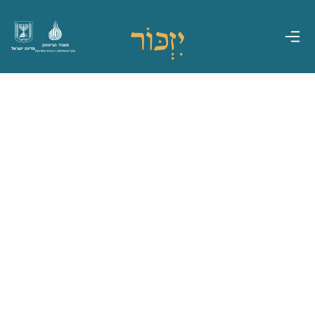
משרד הביטחון
מדינת ישראל
אגף משפחות, הנצחה ומורשת