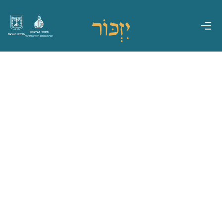
משרד הביטחון
מדינת ישראל
אגף משפחות, הנצחה ומורשת