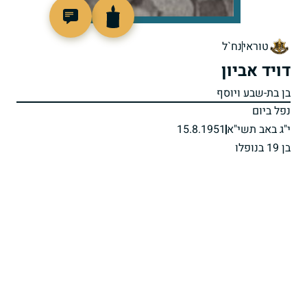
88639
טוראי
נח`ל
דויד אביון
בן בת-שבע ויוסף
נפל ביום
י"ג באב תשי"א
15.8.1951
בן 19 בנופלו