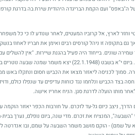
ל ה"באפס" ועם הקמת הבריגדה היהודית שירת בה בדרגת קורפורל
חזר לארץ, אל קרוביו המעטים, לאחר שנודע לו כי כל משפחתו 
ך גם בתקופה זו ניהל קורסים רבים ואימן את חבריו לאחוז בנשק
שמירה שונים. בייחוד היה פעיל בהגנת שיירות. "אין להשלים עם
 ביום י"א בשבט
(22.1.1948)
יצא משמר שמנה שבעה נוטרים בטנ
ה. סמוך לכניסה ליאזור מצאו את הכביש חסום ונתקלו באש ממ
סה בצד הכביש ונלחמו נגד כוחות עדיפים עד שנפלו כולם, ודויד
חר מותו הועלה לדרגת סגן. הניח אחריו אישה.
דרך, ניצב כיום גל-עד לזכרם. על חורבות הכפר יאזור הוקמה עי
 "השבעה", המנציח את זכרם. מדי שנה, ביום נופלם, נערך בבי
על שמם) - הוקם מושב משמר השבעה על שמם, ובו אנדרטה לזכ