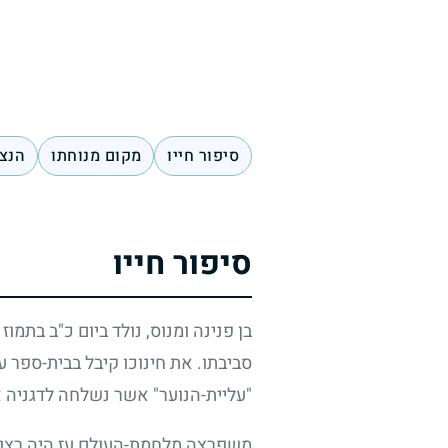
סיפור חייו
מקום מנוחתו
הנצח
סיפור חייו
בן פנינה ומנוס, נולד ביום כ"ב בתמוז
סביבתו. את חינוכו קיבל בבית-ספר ע
"עליית-הנוער" אשר נשלחה לדגניה א
משפרצה מלחמת-העולם עז היה רצונו