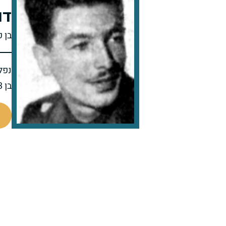
דו
בן פ
נפל 
בן 23 בנופלו
90100