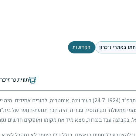
תו באתרי זיכרון
הקדשות
תווית נר זיכר
 תרפ"ד
(24.7.1924)
בעיר וינה, אוסטריה, להורים אמידים. היה יל
ממי ממשלתי ובגימנסיה עברית והיה חבר תנועת-הנוער של בית"ר.
'. בקבוצה עבד בנגרות, מצא מיד את מקומו ואופקים חדשים נפתח
 להצטרף ללוחמים בנאצים. בגלל גילו הצעיר לא נתקבל לצבא,