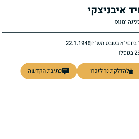
יד איבניצקי
נינה ומנוס
ביום
י"א בשבט תש"ח
22.1.1948
להדלקת נר לזכרו
כתיבת הקדשה