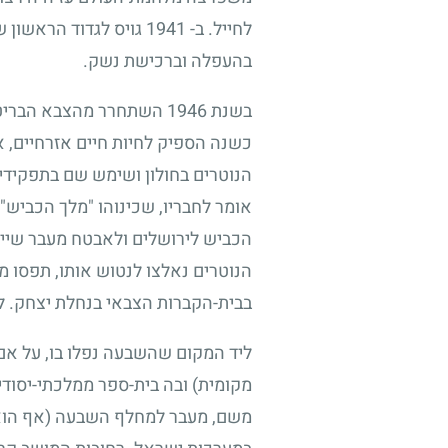
לחייל. ב-
1941
גויס לגדוד הראשון ש
בהעפלה וברכישת נשק.
בשנת
1946
השתחרר מהצבא הבריטי ו
כשנה הספיק לחיות חיים אזרחיים, א
הנוטרים בחולון ושימש שם בתפקידי 
אומר לחבריו, שכינוהו "מלך הכביש".
הכביש לירושלים ולאבטח מעבר שייר
הנוטרים נאלצו לנטוש אותו, תפסו מח
בבית-הקברות הצבאי בנחלת יצחק. לא
ליד המקום שהשבעה נפלו בו, על אם ה
מקומית) ובה בית-ספר ממלכתי-יסודי
משם, מעבר למחלף השבעה (אף הוא 