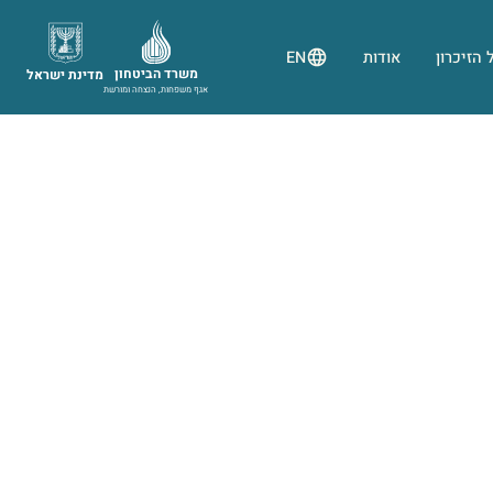
 הזיכרון
אודות
EN
משרד הביטחון
מדינת ישראל
אגף משפחות, הנצחה ומורשת