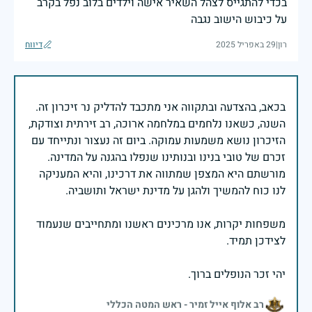
בכדי להתגייס לצהל השאיר אישה וילדים בלוב נפל בקרב
על כיבוש הישוב נגבה
רון
|
29 באפריל 2025
דיווח
בכאב, בהצדעה ובתקווה אני מתכבד להדליק נר זיכרון זה.
השנה, כשאנו נלחמים במלחמה ארוכה, רב זירתית וצודקת,
הזיכרון נושא משמעות עמוקה. ביום זה נעצור ונתייחד עם
זכרם של טובי בנינו ובנותינו שנפלו בהגנה על המדינה.
מורשתם היא המצפן שמתווה את דרכינו, והיא המעניקה
משפחות יקרות, אנו מרכינים ראשנו ומתחייבים שנעמוד
יהי זכר הנופלים ברוך.
רב אלוף אייל זמיר - ראש המטה הכללי