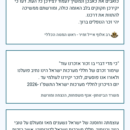
כואבים את כאבכן ונמשיך לעמוד לצידכן כל העת. דעו כי
יקירכן חקוקים בלב האומה כולה, ומורשתם ממשיכה
יהי זכר הנופלים ברוך.
רב אלוף אייל זמיר - ראש המטה הכללי
שימור זכרם של חללי מערכות ישראל הינו נתיב פועלנו
יום הזיכרון לחללי מערכות ישראל התשפ"ו -2026
משרד הביטחון- אגף משפחות, הנצחה ומורשת
עוצמתה וחוסנה של ישראל נשענים מאז ומעולם על טובי
בניה ובנותיה, חללי מערכות ישראל לדורותיהן, אשר בזכות