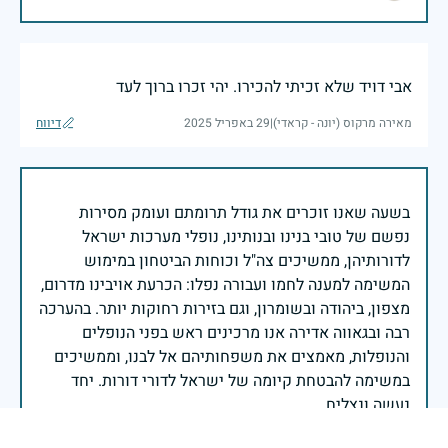
אבי דויד שלא זכיתי להכירו. יהי זכרו ברוך לעד
מאירה מרקוס (יונה - קראדי)
|
29 באפריל 2025
דיווח
בשעה שאנו זוכרים את גודל תרומתם ועומק מסירות
נפשם של טובי בנינו ובנותינו, נופלי מערכות ישראל
לדורותיהן, ממשיכים צה"ל וכוחות הביטחון במימוש
המשימה למענה לחמו ועבורה נפלו: הכרעת אויבינו מדרום,
מצפון, ביהודה ובשומרון, וגם בזירות רחוקות יותר. בהערכה
רבה ובגאווה אדירה אנו מרכינים ראש בפני הנופלים
והנופלות, מאמצים את משפחותיהם אל לבנו, וממשיכים
במשימה להבטחת קיומה של ישראל לדורי דורות. יחד
נעשה ונצליח.
שר הביטחון ישראל כ"ץ