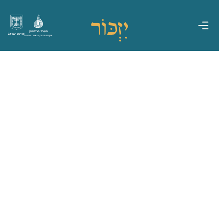
משרד הביטחון
מדינת ישראל
אגף משפחות, הנצחה ומורשת