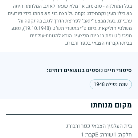
בכל המחלקה - טוב-מזג, אך מלא שנאה לאויב. המלחמה היתה
בשבילו מעין נקמת-דם: נקמה על רצח בני משפחתו בידי פורעים
ערביים. בעת מבצע "יואב" לפריצת הדרך לנגב, בהתקפה על
משלטי חוליקאת, ביום ט"ז בתשרי תש"ט
(19.10.1948)
, נפגע
מפגז נ"ט ומת בו ביום מפצעיו. הובא למנוחת-עולמים
בבית-הקברות הצבאי בכפר ורבורג.
סיפורי חיים נוספים בנושאים דומים:
שנת נפילה 1948
מקום מנוחתו
בית העלמין הצבאי כפר ורבורג
חלקה: 1
שורה: 3
קבר: 1