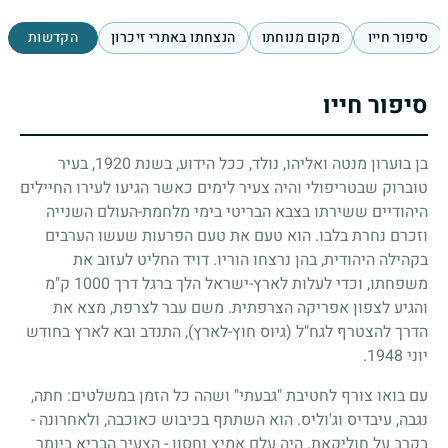
סיפור חייו
מקום מנוחתו
הנצחתו באתרי זיכרון
הקדשות
סיפור חייו
בן בוערון מנטה ואליהו, נולד, ככל הידוע, בשנת
1920
, בעיר
טוברוק שבטריפולי והיה צעיר לימים כאשר הגיעו לעירו החיילים
היהודיים ששירתו בצבא הבריטי בימי מלחמת-העולם השנייה
וזכרם נחרת בלבו. הוא טעם את טעם הפרעות שעשו הערבים
בקהילה היהודית, בהן נרצחו הוריו. דויד החליט לעזוב את
משפחתו, וכדי לעלות לארץ-ישראל הלך ברגל דרך
1000
ק"מ
והגיע לצפון אפריקה הצרפתית. משם עבר לצרפת, מצא את
הדרך להצטרף לגח"ל (גיוס חוץ-לארץ), התנדב ובא לארץ בחודש
יוני
1948
.
עם בואו צורף לחטיבת "גבעתי" ושהה כל הזמן במשלטים: חתה,
נגבה, עיבדיס וג'וליס. הוא השתתף בכיבוש כאוכבה, ולאחרונה -
בקרב על חוליקאת. היה עלם אמיץ וחסון - הצעיר הבריא ביותר