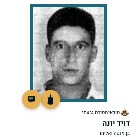
88307
טוראי
חטיבת גבעתי
דויד יונה
בן מנטה ואליהו