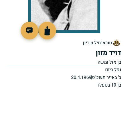
47275
טוראי
חיל שריון
דויד מזון
בן מזל ומשה
נפל ביום
ב' באייר תשכ"ט
20.4.1969
בן 19 בנופלו