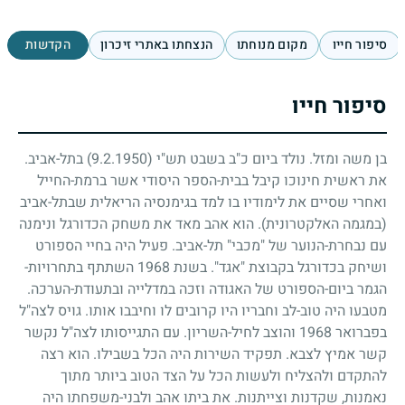
סיפור חייו
מקום מנוחתו
הנצחתו באתרי זיכרון
הקדשות
סיפור חייו
בן משה ומזל. נולד ביום כ"ב בשבט תש"י
(9.2.1950)
בתל-אביב.
את ראשית חינוכו קיבל בבית-הספר היסודי אשר ברמת-החייל
ואחרי שסיים את לימודיו בו למד בגימנסיה הריאלית שבתל-אביב
(במגמה האלקטרונית). הוא אהב מאד את משחק הכדורגל ונימנה
עם נבחרת-הנוער של "מכבי" תל-אביב. פעיל היה בחיי הספורט
ושיחק בכדורגל בקבוצת "אגד". בשנת
1968
השתתף בתחרויות-
הגמר ביום-הספורט של האגודה וזכה במדלייה ובתעודת-הערכה.
מטבעו היה טוב-לב וחבריו היו קרובים לו וחיבבו אותו. גויס לצה"ל
בפברואר
1968
והוצב לחיל-השריון. עם התגייסותו לצה"ל נקשר
קשר אמיץ לצבא. תפקיד השירות היה הכל בשבילו. הוא רצה
להתקדם ולהצליח ולעשות הכל על הצד הטוב ביותר מתוך
נאמנות, שקדנות וצייתנות. את ביתו אהב ולבני-משפחתו היה