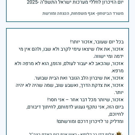
יום הזיכרון לחללי מערכות ישראל התשפ"ה -2025
משרד הביטחון- אגף משפחות, הנצחה ומורשת
אזכור, את אלו שיצאו עימי לקרב ולא שבו, ולהם אין מי
אזכור, שהכאב לא יעבור לעולם, והזמן, הוא לא מרפה ולא
אזכור, את צדקת הדרך, ואשבע שוב, שמה שהיה לא יהיה
ביום הזה, אני נתקף געגוע לדמותם, לחיתוך דיבורם,
ומדליק נר לזיכרון דרכם ומורשתם!
אלוף דדו בר כליפא - ראש אגף כוח האדם בצה"ל