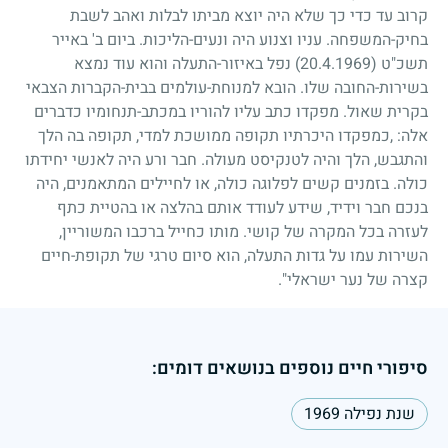
קרוב עד כדי כך שלא היה יוצא מביתו לבלות ואהב לשבת
בחיק-המשפחה. עניו וצנוע היה ונעים-הליכות. ביום ב' באייר
תשכ"ט
(20.4.1969)
נפל באיזור-התעלה והוא עוד נמצא
בשירות-החובה שלו. הובא למנוחת-עולמים בבית-הקברות הצבאי
בקרית שאול. מפקדו כתב עליו להוריו במכתב-תנחומיו כדברים
אלה: ,כמפקדו היכרתיו תקופה ממושכת למדי, תקופה בה הלך
והתגבש, הלך והיה לטנקיסט מעולה. חבר ורע היה לאנשי יחידתו
כולה. בזמנים קשים לפלוגה כולה, או לחיילים המתאמנים, היה
בנכם חבר וידיד, שידע לעודד אותם בהלצה או בהטיית כתף
לעזרה בכל המקרה של קושי. מותו כחייל ברכבו המשוריין,
השירות עמו על גדות התעלה, הוא סיום טרגי של תקופת-חיים
קצרה של נער ישראלי".
סיפורי חיים נוספים בנושאים דומים:
שנת נפילה 1969