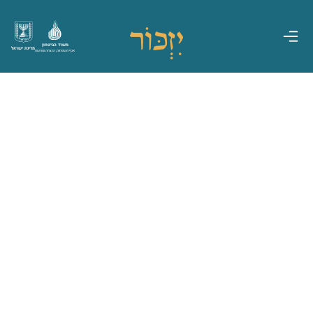
משרד הביטחון
מדינת ישראל
אגף משפחות, הנצחה ומורשת