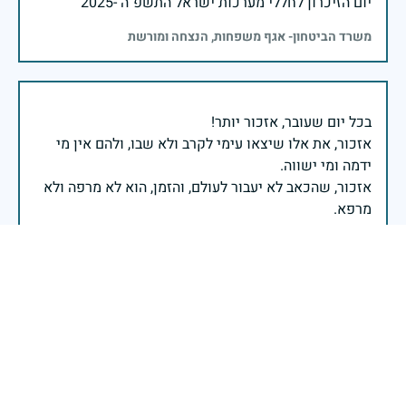
יום הזיכרון לחללי מערכות ישראל התשפ"ה -2025
משרד הביטחון- אגף משפחות, הנצחה ומורשת
אזכור, את אלו שיצאו עימי לקרב ולא שבו, ולהם אין מי
אזכור, שהכאב לא יעבור לעולם, והזמן, הוא לא מרפה ולא
אזכור, את צדקת הדרך, ואשבע שוב, שמה שהיה לא יהיה
ביום הזה, אני נתקף געגוע לדמותם, לחיתוך דיבורם,
ומדליק נר לזיכרון דרכם ומורשתם!
אלוף דדו בר כליפא - ראש אגף כוח האדם בצה"ל