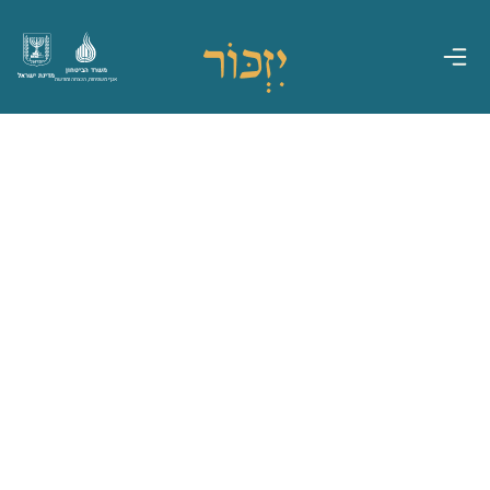
משרד הביטחון
מדינת ישראל
אגף משפחות, הנצחה ומורשת