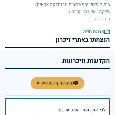
בית העלמין יבניאל-בית וגן (חלקה צבאית)
חלקה: 1
שורה: 1
קבר: 5
ת.נ.צ.ב.ה
תצוגת מפה
הנצחתו באתרי זיכרון
הקדשות וזיכרונות
כתיבת הקדשה אישית