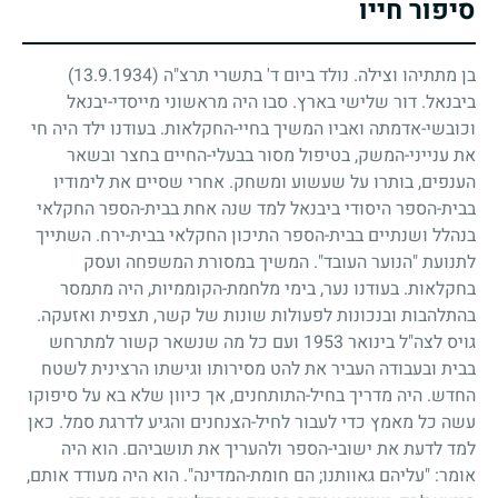
סיפור חייו
בן מתתיהו וצילה. נולד ביום ד' בתשרי תרצ"ה
(13.9.1934)
ביבנאל. דור שלישי בארץ. סבו היה מראשוני מייסדי-יבנאל
וכובשי-אדמתה ואביו המשיך בחיי-החקלאות. בעודנו ילד היה חי
את ענייני-המשק, בטיפול מסור בבעלי-החיים בחצר ובשאר
הענפים, בותרו על שעשוע ומשחק. אחרי שסיים את לימודיו
בבית-הספר היסודי ביבנאל למד שנה אחת בבית-הספר החקלאי
בנהלל ושנתיים בבית-הספר התיכון החקלאי בבית-ירח. השתייך
לתנועת "הנוער העובד". המשיך במסורת המשפחה ועסק
בחקלאות. בעודנו נער, בימי מלחמת-הקוממיות, היה מתמסר
בהתלהבות ובנכונות לפעולות שונות של קשר, תצפית ואזעקה.
גויס לצה"ל בינואר
1953
ועם כל מה שנשאר קשור למתרחש
בבית ובעבודה העביר את להט מסירותו וגישתו הרצינית לשטח
החדש. היה מדריך בחיל-התותחנים, אך כיוון שלא בא על סיפוקו
עשה כל מאמץ כדי לעבור לחיל-הצנחנים והגיע לדרגת סמל. כאן
למד לדעת את ישובי-הספר ולהעריך את תושביהם. הוא היה
אומר: "עליהם גאוותנו
;
הם חומת-המדינה". הוא היה מעודד אותם,