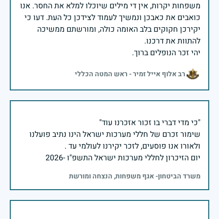
משפחות יקרות, אין די מילים שיוכלו למלא את החסר. אנו
כואבים את כאבכן ונמשיך לעמוד לצידכן כל העת. דעו כי
יקירכן חקוקים בלב האומה כולה, ומורשתם ממשיכה
יהי זכר הנופלים ברוך.
רב אלוף אייל זמיר - ראש המטה הכללי
שימור זכרם של חללי מערכות ישראל הינו נתיב פועלנו
יום הזיכרון לחללי מערכות ישראל התשפ"ו -2026
משרד הביטחון- אגף משפחות, הנצחה ומורשת