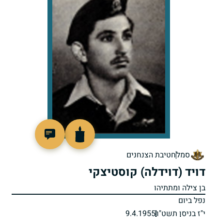
45277
סמל
חטיבת הצנחנים
דויד (דוידלה) קוסטיצקי
בן צילה ומתתיהו
נפל ביום
י"ז בניסן תשט"ו
9.4.1955