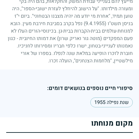
מייעץ להם בענייני עבודת המשק והחקלאות, בהם היה בקי
ומעורה מילדותו. "על הישוב להיחלץ לעזרת ישובי-הספר", היה
טוען תמיד, "אחרת מי יודע מה יהיה מצבנו הבטחוני". ביום י"ז
בניסן תשט"ו
(9.4.1955)
נפל בקרב בסביבת חירבת מעין. הובא
למנוחת-עולמים בבית-הקברות בבית-גן. בכינוסי-הורים העלו לא
פעם המפקדים (מוטה גור ואריק שרון) את דמותו החיובית
-
כגון
נאמנותו לענייני-בטחון, ישרו כלפי חבריו ומסירותו לחניכיו.
חוברת לזכרו הופיעה במלאת שנה לנפלו. בספרו של אורי
מילשטיין, "מלחמות הצנחנים", הועלה זכרו.
סיפורי חיים נוספים בנושאים דומים:
שנת נפילה 1955
מקום מנוחתו