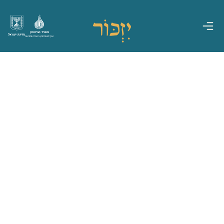
משרד הביטחון
מדינת ישראל
אגף משפחות, הנצחה ומורשת