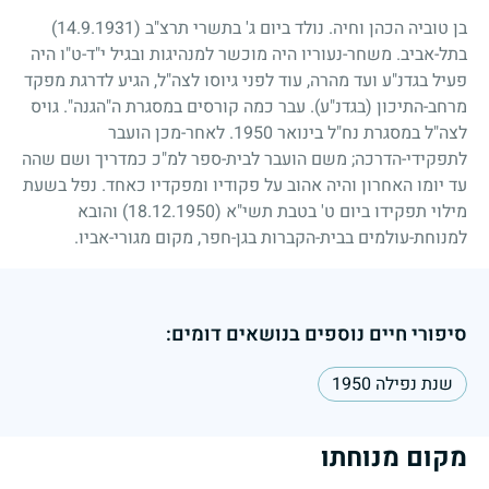
בן טוביה הכהן וחיה. נולד ביום ג' בתשרי תרצ"ב
(14.9.1931)
בתל-אביב. משחר-נעוריו היה מוכשר למנהיגות ובגיל י"ד-ט"ו היה
פעיל בגדנ"ע ועד מהרה, עוד לפני גיוסו לצה"ל, הגיע לדרגת מפקד
מרחב-התיכון (בגדנ"ע). עבר כמה קורסים במסגרת ה"הגנה". גויס
לצה"ל במסגרת נח"ל בינואר
1950
. לאחר-מכן הועבר
לתפקידי-הדרכה
;
משם הועבר לבית-ספר למ"כ כמדריך ושם שהה
עד יומו האחרון והיה אהוב על פקודיו ומפקדיו כאחד. נפל בשעת
מילוי תפקידו ביום ט' בטבת תשי"א
(18.12.1950)
והובא
למנוחת-עולמים בבית-הקברות בגן-חפר, מקום מגורי-אביו.
סיפורי חיים נוספים בנושאים דומים:
שנת נפילה 1950
מקום מנוחתו