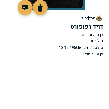
4784
סמל
נח`ל
דויד רפופורט
בן חיה וטוביה
נפל ביום
ט' בטבת תשי"א
18.12.1950
בן 19 בנופלו