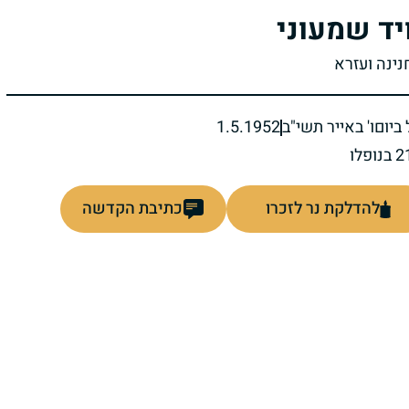
יד שמעוני
נינה ועזרא
ביום
ו' באייר תשי"ב
1.5.1952
להדלקת נר לזכרו
כתיבת הקדשה