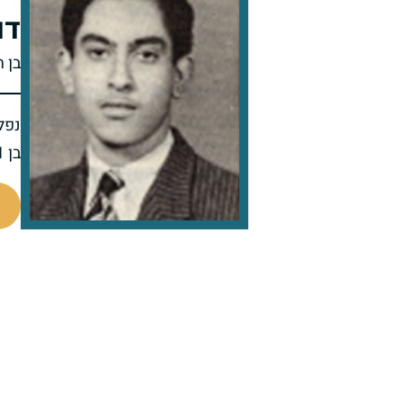
דו
בן ח
נפל 
בן 21 בנופלו
88789