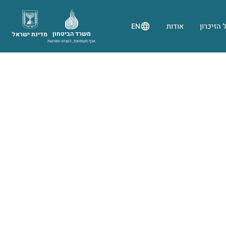
 הזיכרון
אודות
EN
משרד הביטחון
מדינת ישראל
אגף משפחות, הנצחה ומורשת