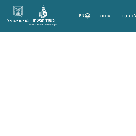
 הזיכרון
אודות
EN
משרד הביטחון
מדינת ישראל
אגף משפחות, הנצחה ומורשת