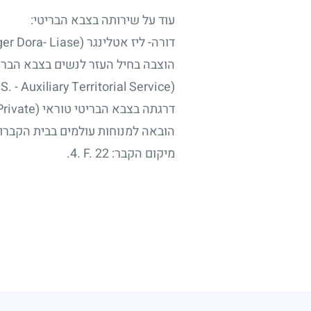
עוד על שירותה בצבא הבריטי:
דורה- ליז אטלינגר (Ettlinger Dora- Liase), מספר אישי בריטי PAL/245610, התגייסה לצבא הבריטי בשנת 1943.
הוצבה בחיל העזר לנשים בצבא הברי
(A.T.S. - Auxiliary Territorial Service).
דרגתה בצבא הבריטי טוראי (Pte. - Private).
הובאה למנוחות עולמים בבית הקברות הצבאי LIS WAR CEMETERY
מיקום הקבר:
4. F. 22
.