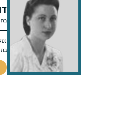
דו
בת 
נפל
בת 23 בנופלה
505300