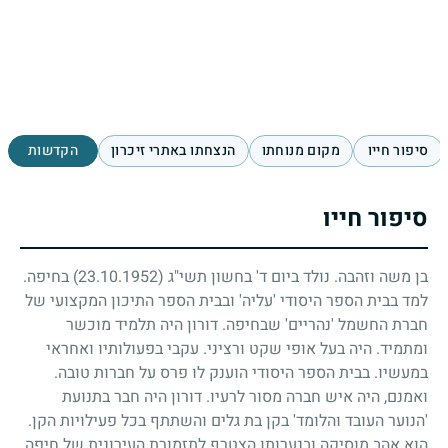
סיפור חייו
מקום מנוחתו
הנצחתו באתרי זיכרון
הקדשות
סיפור חייו
בן משה וזהבה. נולד ביום ד' בחשון תשי"ג
(23.10.1952)
בחיפה.
למד בבית הספר היסודי 'עליה' ובבית הספר התיכון המקצועי של
חברת החשמל 'נהריים' שבחיפה. דורון היה תלמיד מוכשר
ומתמיד. היה בעל אופי שקט ורציני. עקבי בפעולותיו ואחראי
במעשיו. בבית הספר היסודי הוענק לו פרס על חברות טובה.
ואמנם, היה איש חברה מסור לרעיו. דורון היה חבר בתנועת
'הנוער העובד והלומד' בקן בת גלים והשתתף בכל פעילויות הקן.
הוא אהב מוסיקה ובנערותו הצטרף לתזמורת העירונית של חיפה.