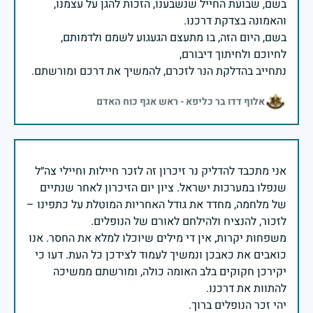
בשם, שבועת החייל שנשבענו, הזכות להגן על עצמנו,
בשם, היום הזה, בו מתעצם הגעגוע לשמם ולדמותם,
נתחייב בהדלקת הנר לזכרם, להמשיך את דרכם ומורשתם.
אלוף דדו בר כליפא - ראש אגף כוח האדם
אני מתכבד להדליק נר זיכרון זה לזכר חיילות וחיילי צה״ל
שנפלו במערכות ישראל. ציון יום הזיכרון לאחר שנתיים
של מלחמה, מחדד את גודל האחריות המוטלת על כתפינו –
משפחות יקרות, אין די מילים שיוכלו למלא את החסר. אנו
כואבים את כאבכן ונמשיך לעמוד לצידכן כל העת. דעו כי
יקירכן חקוקים בלב האומה כולה, ומורשתם ממשיכה
יהי זכר הנופלים ברוך.