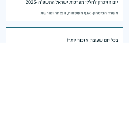
יום הזיכרון לחללי מערכות ישראל התשפ"ה -2025
משרד הביטחון- אגף משפחות, הנצחה ומורשת
אזכור, את אלו שיצאו עימי לקרב ולא שבו, ולהם אין מי
אזכור, שהכאב לא יעבור לעולם, והזמן, הוא לא מרפה ולא
אזכור, את צדקת הדרך, ואשבע שוב, שמה שהיה לא יהיה
ביום הזה, אני נתקף געגוע לדמותם, לחיתוך דיבורם,
ומדליק נר לזיכרון דרכם ומורשתם!
אלוף דדו בר כליפא - ראש אגף כוח האדם בצה"ל