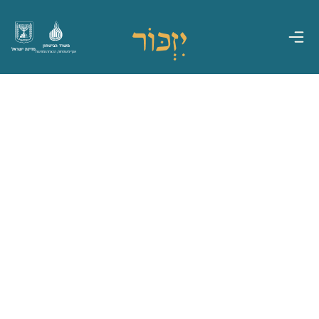
משרד הביטחון
מדינת ישראל
אגף משפחות, הנצחה ומורשת