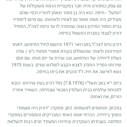
גם עסק בספורט והיה חבר בסקציית הרמת משקולות של
'הפועל' - חיפה. הוא היה בן מסור ונאמן להוריו וכפי שהם
מעידים, היה מסור מאוד גם לאחיו ולאחותו. עם סיום לימודיו
בבית הספר התיכון בשנה שנותרה לו עד גיוסו לצה"ל, התחיל
דורון לעבוד בחברת החשמל בחיפה.
דורון גויס לצה"ל בפברואר
1971
והושם לחיל החימוש. לאחר
הטירונות ולאחר שהשתלם בקורס מסגרי תותחי נ"ט
/
שדה
נשלח ליחידה של החימוש, ובה שירת עד יום מותו. עם תום
שירותו הסדיר התנדב לצבא הקבע לשלוש שנים. בשנת
1975
נשא לאישה את חיה ז"ל והקים את ביתו בחיפה.
ביום י"א באב תשל"ו
(7.8.1976)
נפל דורון בעת שירותו. הובא
למנוחת עולמים בבית העלמין הצבאי שבחיפה. השאיר אחריו
הורים, אח ואחות.
במכתב תנחומים למשפחה כתב מפקדו: "דורון היה מעמודי
התווך ביחידה. הכרתי אותו כאחד המבריקים והמסורים במפקדי
הפלוגה. בעבודתו השקדנית ובחיוכו המעודד תרם רבות להעלאת