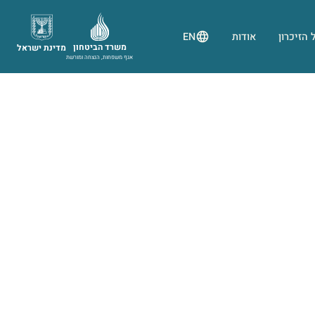
 הזיכרון
אודות
EN
משרד הביטחון
מדינת ישראל
אגף משפחות, הנצחה ומורשת