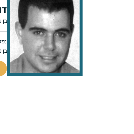
דו
בן 
נפל 
בן 20 בנופלו
514391