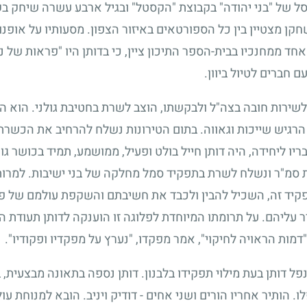
סל של "בני יהודה" בקבוצת "הקסטל" ובגיל ארבע עשרה שיחק ב
כשחקן מצטיין בין כל הספורטאים באיזור הצפון. מסעותיו על אופ
 ממחנכיו בבית-הספר התיכון ציין, כי בדותן היו "פראות של נעו
ם חברים לטיול ביוון.
ן לשירות חובה בצה"ל ולבקשתו, הוצב לשרת בחטיבת גולני. הוא 
הרגיש שייכות וגאווה. בתום הטירונות נשלח להרחיב את הכשרת
בריו ליחידה, היה דותן חייל בולט ופעיל, ממושמע, תמיד בכושר 
ת סמ"ר ונשלח לשרת בתפקיד סמל מחלקה של בני ישיבות. למרות 
ד זה, השכיל להבין ולכבד את חשיבתם והשקפת עולמם של פקודיו
 עליהם. על תרומתו המיוחדת לפלוגה זו הוענקה לדותן תעודת הו
מות הראויה לחיקוי", אמר מפקדו, "נערץ על מפקדיו ופקודיו".
נפל דותן בעת מילוי תפקידו בלבנון. דותן נספה בתאונה מבצעית
ו. הותיר אחריו הורים ושני אחים - דודיק ויניב. הובא למנוחת 