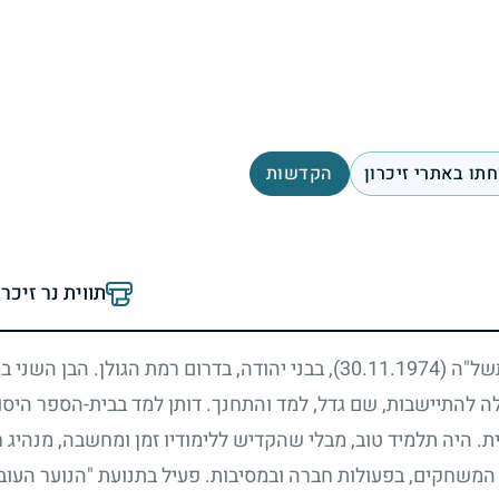
תו באתרי זיכרון
הקדשות
תווית נר זיכר
 תשל"ה
(30.11.1974)
, בבני יהודה, בדרום רמת הגולן. הבן השני
ה להתיישבות, שם גדל, למד והתחנך. דותן למד בבית-הספר היסוד
פית. היה תלמיד טוב, מבלי שהקדיש ללימודיו זמן ומחשבה, מנהיג 
המשחקים, בפעולות חברה ובמסיבות. פעיל בתנועת "הנוער העובד"