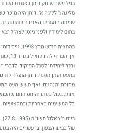
בגיל עשר שיחק דותן באגודת הכדור
מליגה ג' לליגה א'. דותן היה מוכר 
שמחת הנעורים האדירה שהיתה בו. אחד
בתום לימודיו ולפני גיוסו לצה"ל יצא ע
במחצית חודש מרץ
1993
, גויס דות
אך העדיף להיות חייל בגדוד
13
, שם 
וחזר ליחידתו לסגל הפיקוד. לדברי ח
במעט הזמן הפנוי. דותן הועלה לדרג
מסורת ומנהגים, ואף חשש מעט מתפקי
אותו, בשל כנותו והיחס החם שהעתיר
כל המשימות באחריות ובמקצועיות. "ד
ביום ב' באלול תשנ"ה
(27.8.1995)
, 
של כביש הצפון. בן עשרים היה בנופל