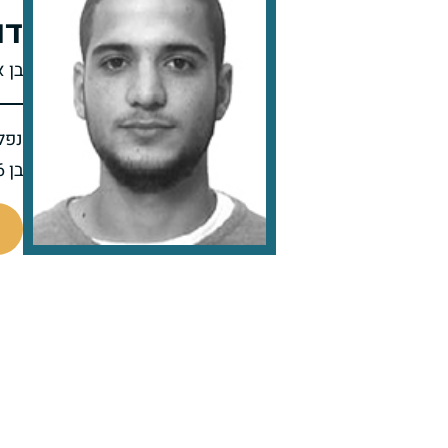
דו
בן א
נפל 
בן 26 בנופלו
518441