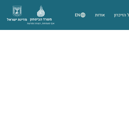
 הזיכרון
אודות
EN
משרד הביטחון
מדינת ישראל
אגף משפחות, הנצחה ומורשת