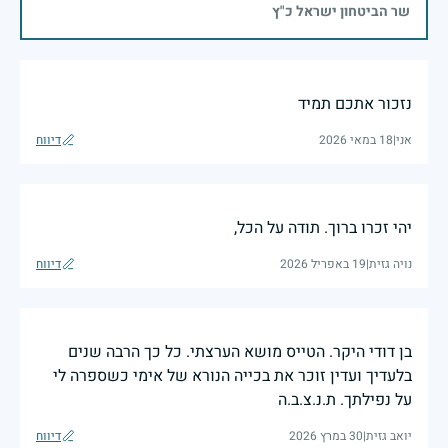
שר הביטחון ישראל כ"ץ
נזכור אתכם תמיד
אני
|
18 במאי 2026
דיווח
יהי זכרו ברוך. תודה על הכל,
נויה גזית
|
19 באפריל 2026
דיווח
בן דודי היקר. הטייס מושא הערצתי. כל כך הרבה שנים
בלעדיך ועדין זוכר את בכייה הנורא של אימי כשספרה לי
על נפילתך. ת.נ.צ.ב.ה
יואב גזית
|
30 במרץ 2026
דיווח