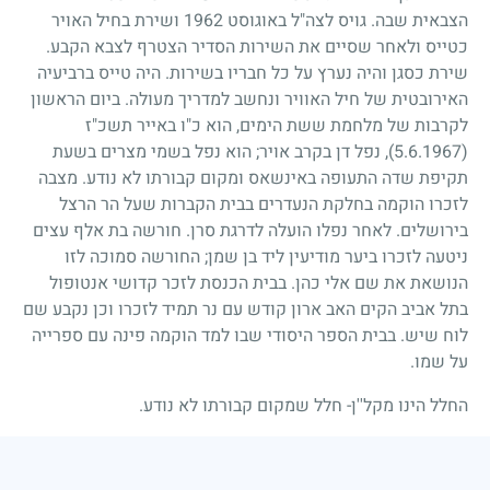
הצבאית שבה. גויס לצה"ל באוגוסט
1962
ושירת בחיל האויר
כטייס ולאחר שסיים את השירות הסדיר הצטרף לצבא הקבע.
שירת כסגן והיה נערץ על כל חבריו בשירות. היה טייס ברביעיה
האירובטית של חיל האוויר ונחשב למדריך מעולה. ביום הראשון
לקרבות של מלחמת ששת הימים, הוא כ"ו באייר תשכ"ז
5.6.1967)
), נפל דן בקרב אויר
;
הוא נפל בשמי מצרים בשעת
תקיפת שדה התעופה באינשאס ומקום קבורתו לא נודע. מצבה
לזכרו הוקמה בחלקת הנעדרים בבית הקברות שעל הר הרצל
בירושלים. לאחר נפלו הועלה לדרגת סרן. חורשה בת אלף עצים
ניטעה לזכרו ביער מודיעין ליד בן שמן
;
החורשה סמוכה לזו
הנושאת את שם אלי כהן. בבית הכנסת לזכר קדושי אנטופול
בתל אביב הקים האב ארון קודש עם נר תמיד לזכרו וכן נקבע שם
לוח שיש. בבית הספר היסודי שבו למד הוקמה פינה עם ספרייה
על שמו.
החלל הינו מקל''ן- חלל שמקום קבורתו לא נודע.