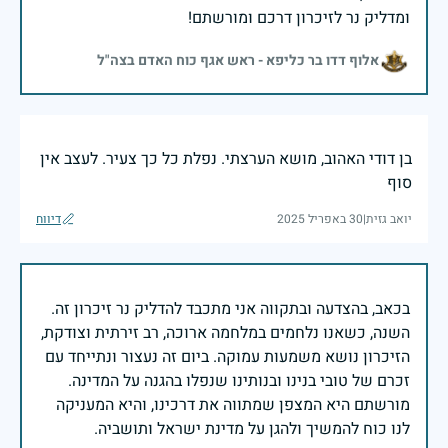
ומדליק נר לזיכרון דרכם ומורשתם!
אלוף דדו בר כליפא - ראש אגף כוח האדם בצה"ל
בן דודי האהוב, מושא הערצתי. נפלת כל כך צעיר. לעצב אין
סוף
יואב גזית
|
30 באפריל 2025
דיווח
בכאב, בהצדעה ובתקווה אני מתכבד להדליק נר זיכרון זה.
השנה, כשאנו נלחמים במלחמה ארוכה, רב זירתית וצודקת,
הזיכרון נושא משמעות עמוקה. ביום זה נעצור ונתייחד עם
זכרם של טובי בנינו ובנותינו שנפלו בהגנה על המדינה.
מורשתם היא המצפן שמתווה את דרכינו, והיא המעניקה