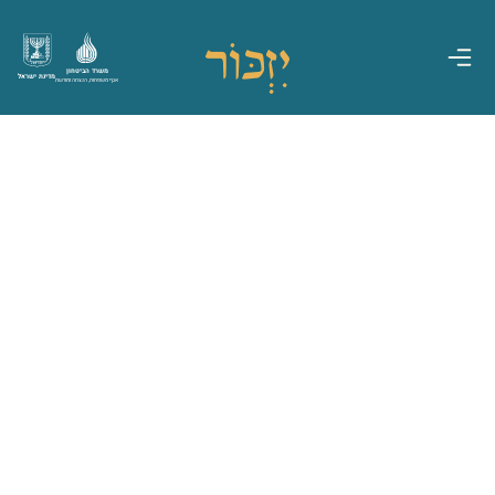
משרד הביטחון
מדינת ישראל
אגף משפחות, הנצחה ומורשת