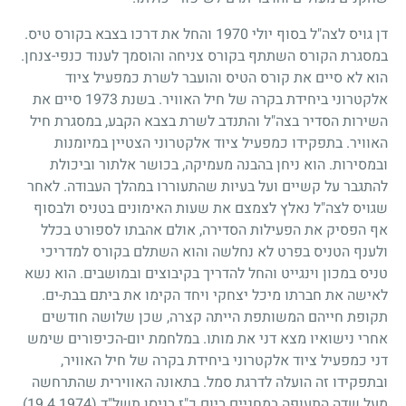
דן גויס לצה"ל בסוף יולי
1970
והחל את דרכו בצבא בקורס טיס.
במסגרת הקורס השתתף בקורס צניחה והוסמך לענוד כנפי-צנחן.
הוא לא סיים את קורס הטיס והועבר לשרת כמפעיל ציוד
אלקטרוני ביחידת בקרה של חיל האוויר. בשנת
1973
סיים את
השירות הסדיר בצה"ל והתנדב לשרת בצבא הקבע, במסגרת חיל
האוויר. בתפקידו כמפעיל ציוד אלקטרוני הצטיין במיומנות
ובמסירות. הוא ניחן בהבנה מעמיקה, בכושר אלתור וביכולת
להתגבר על קשיים ועל בעיות שהתעוררו במהלך העבודה. לאחר
שגויס לצה"ל נאלץ לצמצם את שעות האימונים בטניס ולבסוף
אף הפסיק את הפעילות הסדירה, אולם אהבתו לספורט בכלל
ולענף הטניס בפרט לא נחלשה והוא השתלם בקורס למדריכי
טניס במכון וינגייט והחל להדריך בקיבוצים ובמושבים. הוא נשא
לאישה את חברתו מיכל יצחקי ויחד הקימו את ביתם בבת-ים.
תקופת חייהם המשותפת הייתה קצרה, שכן שלושה חודשים
אחרי נישואיו מצא דני את מותו. במלחמת יום-הכיפורים שימש
דני כמפעיל ציוד אלקטרוני ביחידת בקרה של חיל האוויר,
ובתפקידו זה הועלה לדרגת סמל. בתאונה האווירית שהתרחשה
מעל שדה התעופה במחניים ביום כ"ז בניסן תשל"ד
(19.4.1974)
,