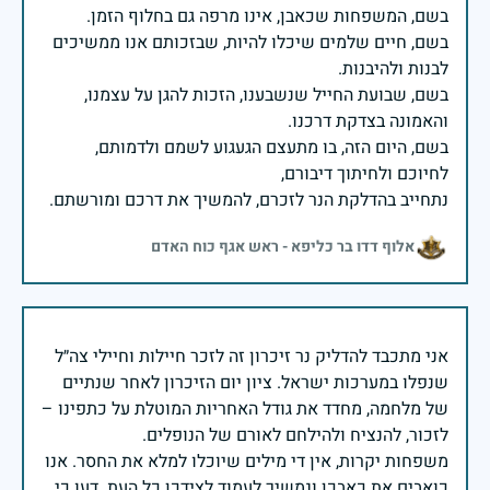
בשם, חיים שלמים שיכלו להיות, שבזכותם אנו ממשיכים
בשם, שבועת החייל שנשבענו, הזכות להגן על עצמנו,
בשם, היום הזה, בו מתעצם הגעגוע לשמם ולדמותם,
נתחייב בהדלקת הנר לזכרם, להמשיך את דרכם ומורשתם.
אלוף דדו בר כליפא - ראש אגף כוח האדם
אני מתכבד להדליק נר זיכרון זה לזכר חיילות וחיילי צה״ל
שנפלו במערכות ישראל. ציון יום הזיכרון לאחר שנתיים
של מלחמה, מחדד את גודל האחריות המוטלת על כתפינו –
משפחות יקרות, אין די מילים שיוכלו למלא את החסר. אנו
כואבים את כאבכן ונמשיך לעמוד לצידכן כל העת. דעו כי