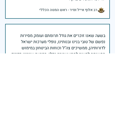
רב אלוף אייל זמיר - ראש המטה הכללי
בשעה שאנו זוכרים את גודל תרומתם ועומק מסירות
נפשם של טובי בנינו ובנותינו, נופלי מערכות ישראל
לדורותיהן, ממשיכים צה"ל וכוחות הביטחון במימוש
המשימה למענה לחמו ועבורה נפלו: הכרעת אויבינו מדרום,
מצפון, ביהודה ובשומרון, וגם בזירות רחוקות יותר. בהערכה
רבה ובגאווה אדירה אנו מרכינים ראש בפני הנופלים
והנופלות, מאמצים את משפחותיהם אל לבנו, וממשיכים
במשימה להבטחת קיומה של ישראל לדורי דורות. יחד
נעשה ונצליח.
שר הביטחון ישראל כ"ץ