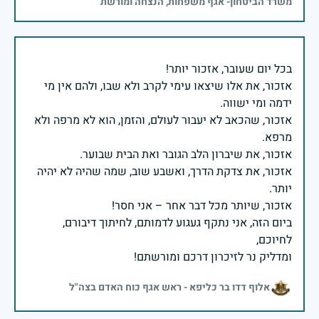
משרד הביטחון- אגף משפחות, הנצחה ומורשת
אזכור, את אלו שיצאו עימי לקרב ולא שבו, ולהם אין מי
אזכור, שהכאב לא יעבור לעולם, והזמן, הוא לא מרפה ולא
אזכור, את צדקת הדרך, ואשבע שוב, שמה שהיה לא יהיה
ביום הזה, אני נתקף געגוע לדמותם, לחיתוך דיבורם,
ומדליק נר לזיכרון דרכם ומורשתם!
אלוף דדו בר כליפא - ראש אגף כוח האדם בצה"ל