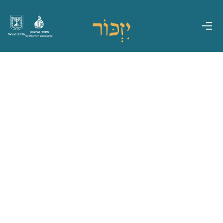
משרד הביטחון
מדינת ישראל
אגף משפחות, הנצחה ומורשת