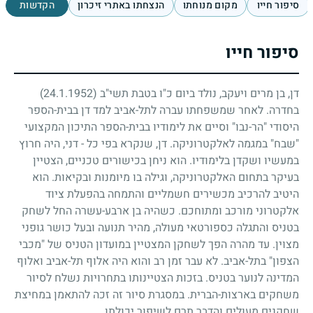
סיפור חייו
מקום מנוחתו
הנצחתו באתרי זיכרון
הקדשות
סיפור חייו
דן, בן מרים ויעקב, נולד ביום כ"ו בטבת תשי"ב
(24.1.1952)
בחדרה. לאחר שמשפחתו עברה לתל-אביב למד דן בבית-הספר
היסודי "הר-נבו" וסיים את לימודיו בבית-הספר התיכון המקצועי
"שבח" במגמה לאלקטרוניקה. דן, שנקרא בפי כל
-
דני, היה חרוץ
במעשיו ושקדן בלימודיו. הוא ניחן בכישורים טכניים, הצטיין
בעיקר בתחום האלקטרוניקה, וגילה בו מיומנות ובקיאות. הוא
היטיב להרכיב מכשירים חשמליים והתמחה בהפעלת ציוד
אלקטרוני מורכב ומתוחכם. כשהיה בן ארבע-עשרה החל לשחק
בטניס והתגלה כספורטאי מעולה, מהיר תנועה ובעל כושר גופני
מצוין. עד מהרה הפך לשחקן המצטיין במועדון הטניס של "מכבי
הצפון" בתל-אביב. לא עבר זמן רב והוא היה אלוף תל-אביב ואלוף
המדינה לנוער בטניס. בזכות הצטיינותו בתחרויות נשלח לסיור
משחקים בארצות-הברית. במסגרת סיור זה זכה להתאמן במחיצת
שחקנים מעולים והדבר תרם לשיפור יכולתו.