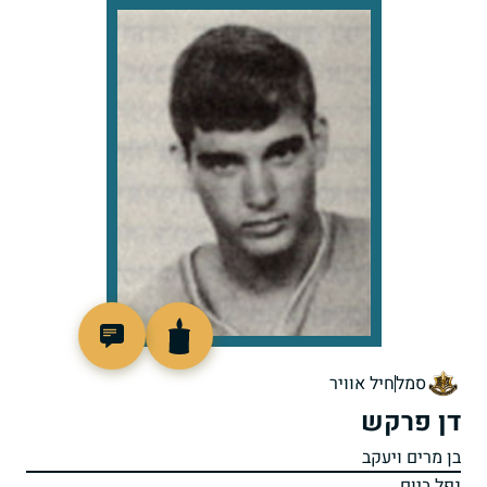
96776
סמל
חיל אוויר
דן פרקש
בן מרים ויעקב
נפל ביום