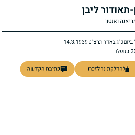
-תאודור ליבן
ריאנה ואנטון
ביום
כ"ג באדר תרצ"ט
14.3.1939
להדלקת נר לזכרו
כתיבת הקדשה