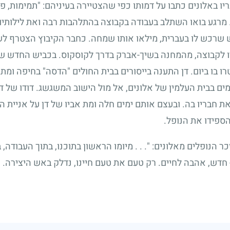
יו באלונים כתבו על דמותו כפי שהצטיירה בעיניהם: "תמימות, פ
 מרגע בואו השתלב בעבודה בקבוצה בהתלהבות רבה ואת לילותיו
ש שרכש לו בעברית, מילאו אותו שמחה. כחבר הקיבוץ הצטרף לש
יו לקבוצה, מהמחנה בשיך-אברק בדרך לקוסקוס. בכביש החדש שה
ו בו ביום. דן התענה בייסורים בבית החולים "הדסה" בחיפה ומת
ם בבית העלמין של אלונים, אל מול הישוב המשגשג. דודו של דן
את חבריו בה. ובעצם אותם ימים חלה ומת אביו של דן על אניית 
 הספידו את הנופל.
ר הנופלים מאלונים: ". . . מיומו הראשון בתוכנו, בתוך העבודה, 
 - חדש, אהבה לחיים. רק טעם את טעם חיינו, נדלק באש היצירה. 