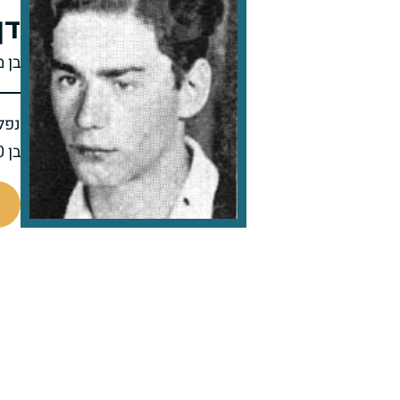
דן
בן מ
נפל 
בן 20 בנופלו
505986