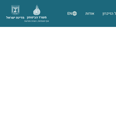
 הזיכרון
אודות
EN
משרד הביטחון
מדינת ישראל
אגף משפחות, הנצחה ומורשת