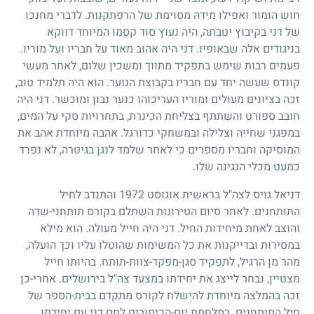
חוש הומור ואפילו מידה מסוימת של הרפתקנות. לדברי מחנכו
של דני בקיבוץ יטבתה, היה נעוץ סוד קסמו המיוחד דווקא
בניגודים אלה שבאופיו. דני היה אהוב מאוד על חבריו ועל מוריו.
פעמים רבות שימש בתפקיד מתווך ומשכין שלום, לאחר מעשי
קונדס שעשה יחד עם חבריו בקבוצת הנוער. הוא היה תלמיד טוב,
זכה בציונים מעולים ומוריו העריכוהו כנער נבון ומוכשר. דני היה
חובב ספורט והשתתף בצליחת הכינרת, בתחרויות סקי על המים,
במפגני שחייה וצלילה ובמשחקי כדורגל. אהבה מיוחדת אהב את
המוסיקה וחבריו מספרים כי לאחר שלמד לנגן בגיטרה, לא נפרד
כמעט מכלי הנגינה שלו.
דניאל גויס לצה"ל בראשית אוגוסט
1972
והתנדב לחיל
התותחנים. לאחר סיום הטירונות השתלם בקורס תותחני-שדה
והוצב לאחת מיחידות החיל. דני היה חייל מעולה. הוא מילא
במסירות ובדייקנות את כל המשימות שהוטלו עליו וכך הועלה,
מהר מן הרגיל, לתפקיד סגן-מפקד-צוות-תותח. בהיותו חייל
מצטיין, נבחר לייצג את יחידתו במצעד צה"ל בירושלים. אחרי-כן
זכה בהמלצה מיוחדת להישלח לקורס מתקדם בבית-הספר של
חיל התותחנים. במלחמת יום-הכיפורים לחם דני עם יחידתו