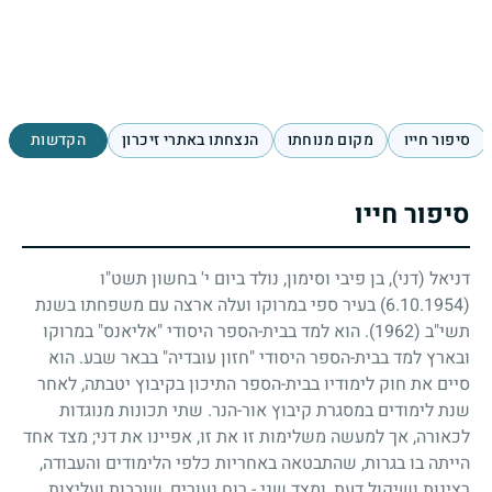
סיפור חייו
מקום מנוחתו
הנצחתו באתרי זיכרון
הקדשות
סיפור חייו
דניאל (דני), בן פיבי וסימון, נולד ביום י' בחשון תשט"ו
(6.10.1954)
בעיר ספי במרוקו ועלה ארצה עם משפחתו בשנת
תשי"ב
(1962)
. הוא למד בבית-הספר היסודי "אליאנס" במרוקו
ובארץ למד בבית-הספר היסודי "חזון עובדיה" בבאר שבע. הוא
סיים את חוק לימודיו בבית-הספר התיכון בקיבוץ יטבתה, לאחר
שנת לימודים במסגרת קיבוץ אור-הנר. שתי תכונות מנוגדות
לכאורה, אך למעשה משלימות זו את זו, אפיינו את דני
;
מצד אחד
הייתה בו בגרות, שהתבטאה באחריות כלפי הלימודים והעבודה,
רצינות ושיקול דעת, ומצד שני - רוח נעורים, שובבות ועליצות,