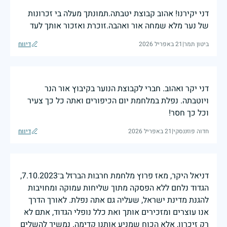
דני יקירנו! אהוב קבוצת יטבתה.תמונתך מעלה בי זכרונות
של נער מלא שמחה אור ואהבה.זוכרת ואזכור אותך לעד
ביטון תמר
|
21 באפריל 2026
דיווח
דני יקר ואהוב. חברי לקבוצת הנוער בקיבוץ אור הנר
ויוטבתה. נפלת במלחמת יום הכיפורים ואתה כל כך צעיר
וכל כך חסר!
חדוה פוזננסקי
|
21 באפריל 2026
דיווח
דניאל היקר, מאז פרוץ מלחמת חרבות הברזל ב־7.10.2023,
הגדוד נלחם ללא הפסקה מתוך שליחות עמוקה ומחויבות
להגנת מדינת ישראל, שעליה גם אתה נפלת. לאורך הדרך
אנו עוצרים ומזכירים אותך ואת כלל נופלי הגדוד, אתם לא
רק זיכרון, אלא הכוח שמניע אותנו קדימה. נמשיך להשלים