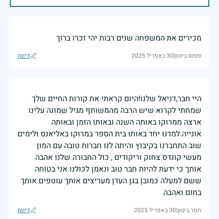
מכירים את המשפחה שנים רבות יהי זכרו ברוך
פנחס ביטון
|
30 באפריל 2025
דיווח
היי חבר,דניאל שלנו!היום קראתי את קורות החיים שלך
שמחתי לקרוא שיש הרבה מהמשותף מגיל שמונה עלינו
ארצה ממרוקו באותה השנה ובאותו הזמן ובאותה
אונייה.למדנו יחד באותו בית הספר במרוקו באליאנס ולימים
שוב התחברנו בקיבוץ והיתה לנו חברות טובה עם המון
מעשי קונדס צחוק וריקודים , כול החבורה שלנו אהבה
אותך כי ידעת להיות חבר טוב ונאמן לכולנו.אני בטוחה
ששם למעלה כמובן בגן העדן מעריצים אותך עוטפים אותך
בחום ואהבה
תמר ביטון
|
30 באפריל 2025
דיווח