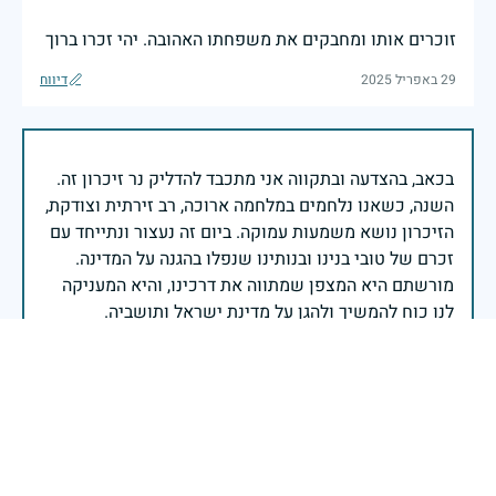
זוכרים אותו ומחבקים את משפחתו האהובה. יהי זכרו ברוך
29 באפריל 2025
דיווח
בכאב, בהצדעה ובתקווה אני מתכבד להדליק נר זיכרון זה.
השנה, כשאנו נלחמים במלחמה ארוכה, רב זירתית וצודקת,
הזיכרון נושא משמעות עמוקה. ביום זה נעצור ונתייחד עם
זכרם של טובי בנינו ובנותינו שנפלו בהגנה על המדינה.
מורשתם היא המצפן שמתווה את דרכינו, והיא המעניקה
משפחות יקרות, אנו מרכינים ראשנו ומתחייבים שנעמוד
יהי זכר הנופלים ברוך.
רב אלוף אייל זמיר - ראש המטה הכללי