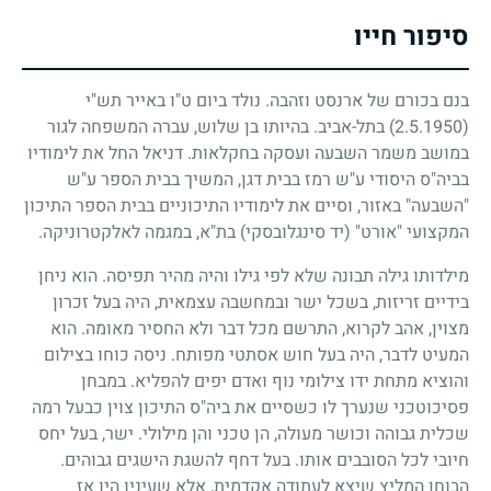
סיפור חייו
בנם בכורם של ארנסט וזהבה. נולד ביום ט"ו באייר תש"י
(2.5.1950)
בתל-אביב. בהיותו בן שלוש, עברה המשפחה לגור
במושב משמר השבעה ועסקה בחקלאות. דניאל החל את לימודיו
בביה"ס היסודי ע"ש רמז בבית דגן, המשיך בבית הספר ע"ש
"השבעה" באזור, וסיים את לימודיו התיכוניים בבית הספר התיכון
המקצועי "אורט" (יד סינגלובסקי) בת"א, במגמה לאלקטרוניקה.
מילדותו גילה תבונה שלא לפי גילו והיה מהיר תפיסה. הוא ניחן
בידיים זריזות, בשכל ישר ובמחשבה עצמאית, היה בעל זכרון
מצוין, אהב לקרוא, התרשם מכל דבר ולא החסיר מאומה. הוא
המעיט לדבר, היה בעל חוש אסתטי מפותח. ניסה כוחו בצילום
והוציא מתחת ידו צילומי נוף ואדם יפים להפליא. במבחן
פסיכוטכני שנערך לו כשסיים את ביה"ס התיכון צוין כבעל רמה
שכלית גבוהה וכושר מעולה, הן טכני והן מילולי. ישר, בעל יחס
חיובי לכל הסובבים אותו. בעל דחף להשגת הישגים גבוהים.
הבוחן המליץ שיצא לעתודה אקדמית, אלא שעיניו היו אז