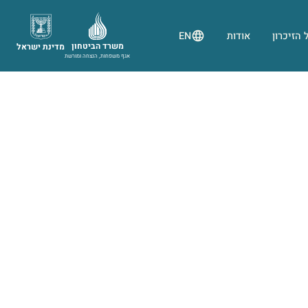
 הזיכרון
אודות
EN
משרד הביטחון
מדינת ישראל
אגף משפחות, הנצחה ומורשת