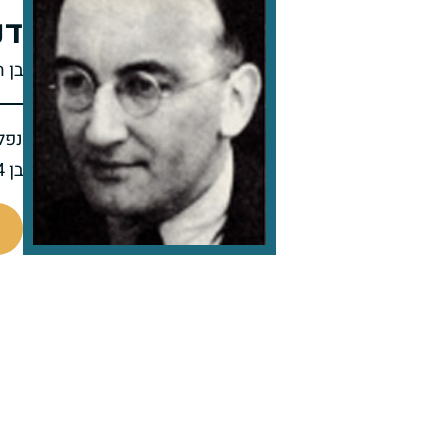
דנ
בן ה
נפל 
בן 44 בנופלו
7620