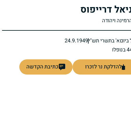
יאל דרייפוס
רמינה ויהודה
ביום
א' בתשרי תש"י
24.9.1949
להדלקת נר לזכרו
כתיבת הקדשה