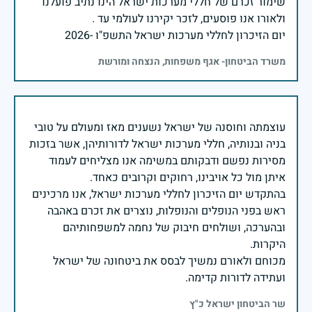
שימור זכרם של חללי מערכות ישראל הינו נתיב פועלנו
יום הזיכרון לחללי מערכות ישראל התשפ"ו -2026
משרד הביטחון- אגף משפחות, הנצחה ומורשת
עוצמתה וחוסנה של ישראל נשענים מאז ומעולם על טובי
בניה ובנותיה, חללי מערכות ישראל לדורותיהן, אשר בזכות
מסירות נפשם ודבקותם במשימה אנו מצליחים לעמוד
בהתקדש יום הזיכרון לחללי מערכות ישראל, אנו מרכינים
ראש בפני הנופלים והנופלות, נוצרים את זכרם באהבה
ובהערכה, ושולחים חיבוק של נחמה למשפחותיהם
מכוחם ולאורם נמשיך לבסס את ביטחונה של ישראל
ועתידה לדורות קדימה.
שר הביטחון ישראל כ"ץ