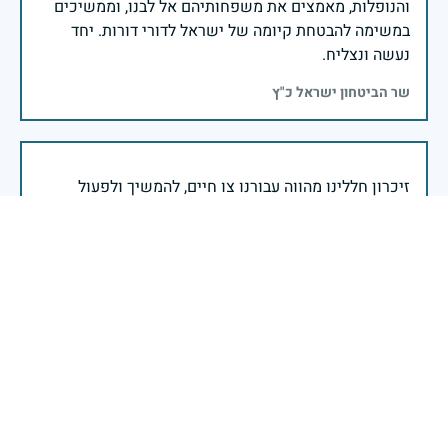
והנופלות, מאמצים את משפחותיהם אל לבנו, וממשיכים
במשימה להבטחת קיומה של ישראל לדורי דורות. יחד
נעשה ונצליח.
שר הביטחון ישראל כ"ץ
זיכרון חללינו מהווה עבורנו צו חיים, להמשיך ולפעול
לאורה של המורשת שהותירו לנו. אהבת המולדת מקודשת
בדם יקירנו, וביום זה, כבכל שנה, אנו מתייחדים עם זכר
חללינו, אשר נפלו במערכות ישראל למען עצמאותה
וחוסנה של מדינת ישראל.
רב ניצב יעקב שבתאי- המפקח הכללי של משטרת ישראל
כאשר דגלינו מורדים לחצי התורן וראשינו מורכנים לזכר
הנופלים והנופלות במערכות ישראל, ממשיכים לוחמי צה״ל