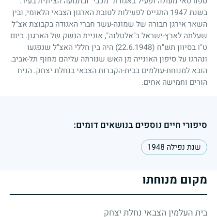
ספורטאי מעולה ופעיל באגודת "מכבי" ובתנועה הציונית בעיר.
בשנת
1947
התגייס לפעילות לטובת הארגון הצבאי הלאומי, ובין
השאר אירגן חבורה של שמונה-עשר חברי האגודה בקבוצת אצ"ל
שעלתה לארץ-ישראל ב"אלטלנה", אוניית הנשק של הארגון. ביום
ט"ו בסיוון תש"ח
(22.6.1948)
היה בין חללי האצ"ל שנפגעו
ונהרגו על סיפון האונייה מן האש שנורתה עליהם מחוף תל-אביב.
הובא למנוחת-עולמים בבית-הקברות הצבאי בנחלת יצחק. הניח
הורים וחמישה אחים.
סיפורי חיים נוספים בנושאים דומים:
שנת נפילה 1948
מקום מנוחתו
בית העלמין הצבאי נחלת יצחק