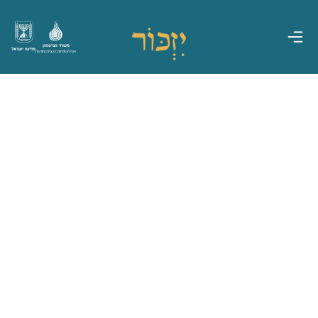
משרד הביטחון
מדינת ישראל
אגף משפחות, הנצחה ומורשת