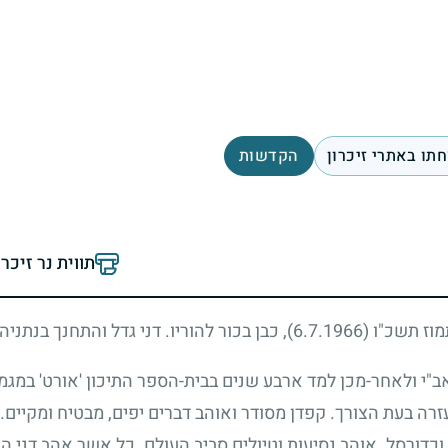
תו באתרי זיכרון
הקדשות
תווית נר זיכר
תמוז תשכ"ו
(6.7.1966)
, כבן בכור להוריו. דני גדל והתחנך בנתניה.
"י ולאחר-מכן למד ארבע שנים בבית-הספר התיכון 'אורט' במגמה
זרה בעת הצורך. קפדן מסודר ואוהב דברים יפים, מבטיח ומקיים
וכדורסל. אוהב נסיעות וטיולים סביב העולם. כל אשר אהב דני 