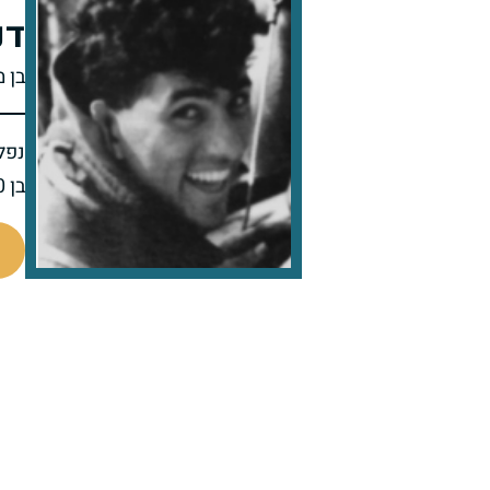
דנ
בן מ
נפל 
בן 20 בנופלו
511243