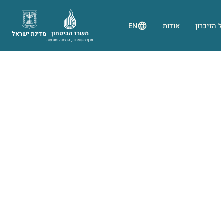
 הזיכרון
אודות
EN
משרד הביטחון
מדינת ישראל
אגף משפחות, הנצחה ומורשת