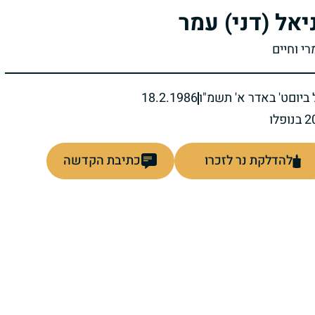
יאל (דני) עמר
רי וחיים
ביום
ט' באדר א' תשמ"ו
18.2.1986
להדלקת נר לזכרו
כתיבת הקדשה