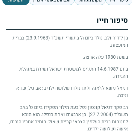
סיפור חייו
מקום מנוחתו
הנצחתו באתרי זיכרון
הקדשות
סיפור חייו
בן לידיה ולב. נולד ביום ה' בתשרי תשכ"ד
(23.9.1963)
בברית
המועצות.
בשנת 1980 עלה ארצה.
ביום 14.6.1987 התגייס למשטרת ישראל ושירת במנהלת
ההגירה.
דניאל נישא לז'אנה ולזוג נולדו שלושה ילדים: אביגיל, שגיא
וניבה.
רב פקד דניאל קונסון נפל בעת מילוי תפקידו ביום ט' באב
תשס"ד
(27.7.2004)
. בן ארבעים ואחת בנפלו. הוא הובא
למנוחות בבית העלמין הצבאי קריית שאול. הותיר אחריו הורים,
אישה ושלושה ילדים.