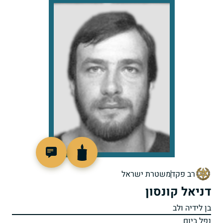
517083
רב פקד
משטרת ישראל
דניאל קונסון
בן לידיה ולב
נפל ביום