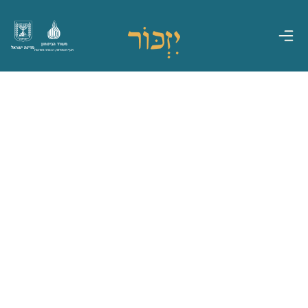
משרד הביטחון
מדינת ישראל
אגף משפחות, הנצחה ומורשת