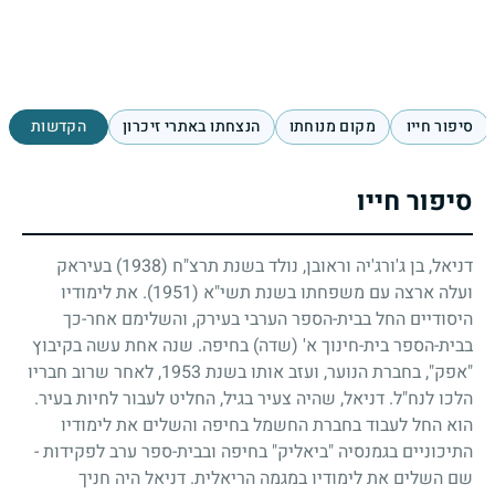
סיפור חייו
מקום מנוחתו
הנצחתו באתרי זיכרון
הקדשות
סיפור חייו
דניאל, בן ג'ורג'יה וראובן, נולד בשנת תרצ"ח
(1938)
בעיראק
ועלה ארצה עם משפחתו בשנת תשי"א
(1951)
. את לימודיו
היסודיים החל בבית-הספר הערבי בעירק, והשלימם אחר-כך
בבית-הספר בית-חינוך א' (שדה) בחיפה. שנה אחת עשה בקיבוץ
"אפק", בחברת הנוער, ועזב אותו בשנת
1953
, לאחר שרוב חבריו
הלכו לנח"ל. דניאל, שהיה צעיר בגיל, החליט לעבור לחיות בעיר.
הוא החל לעבוד בחברת החשמל בחיפה והשלים את לימודיו
התיכוניים בגמנסיה "ביאליק" בחיפה ובבית-ספר ערב לפקידות
-
שם השלים את לימודיו במגמה הריאלית. דניאל היה חניך