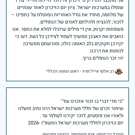
אני מתכבד להדליק נר זיכרון זה לזכר חיילות וחיילי צה״ל
שנפלו במערכות ישראל. ציון יום הזיכרון לאחר שנתיים
של מלחמה, מחדד את גודל האחריות המוטלת על כתפינו –
משפחות יקרות, אין די מילים שיוכלו למלא את החסר. אנו
כואבים את כאבכן ונמשיך לעמוד לצידכן כל העת. דעו כי
יקירכן חקוקים בלב האומה כולה, ומורשתם ממשיכה
יהי זכר הנופלים ברוך.
רב אלוף אייל זמיר - ראש המטה הכללי
שימור זכרם של חללי מערכות ישראל הינו נתיב פועלנו
יום הזיכרון לחללי מערכות ישראל התשפ"ו -2026
משרד הביטחון- אגף משפחות, הנצחה ומורשת