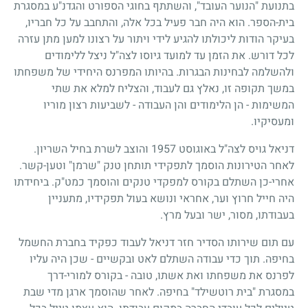
בתנועת "הנוער העובד", והשתתף בחוגי הספורט והגדנ"ע במסגרת
בית-הספר. הוא היה חבר פעיל בכל אלה, והתחבב על כל חבריו,
בעיקר הודות ליכולתו להגיע לידי ויתור על רצונו למען מתן עזרה
לכל דורש. את הזמן עד למועד גיוסו לצה"ל ניצל ללימודים
ולהשלמה לבחינות הבגרות. בהיותו המפרנס היחידי של משפחתו
במשך תקופה זו, נאלץ גם לעבוד, והצליח למלא את שתי
המשימות
-
הן הלימודים והן העבודה
-
לשביעות רצון מוריו
ומעסיקיו.
דניאל גויס לצה"ל באוגוסט
1957
והוצב לשרת בחיל השריון.
לאחר הטירונות הוסמך לתפקידי תותחן טנק "שרמן" וטען-קשר.
אחרי-כן השתלם בקורס למפקדי טנקים והוסמך כמט"ק. ביחידתו
היה חייל חרוץ וער, אחראי ונושא בעול תפקידיו, מתעניין
בעבודתו, מסור, ישר ובעל מרץ.
עם תום שירותו הסדיר חזר דניאל לעבוד כפקיד בחברת החשמל
בחיפה. תוך כדי עבודה השתלם לאט ובקשיים
-
שכן היה עליו
לפרנס את משפחתו ואת אשתו, טובה
-
בקורס למורי-דרך
במסגרת "בית רוטשילד" בחיפה. לאחר שהוסמך ארגן מדי שבת