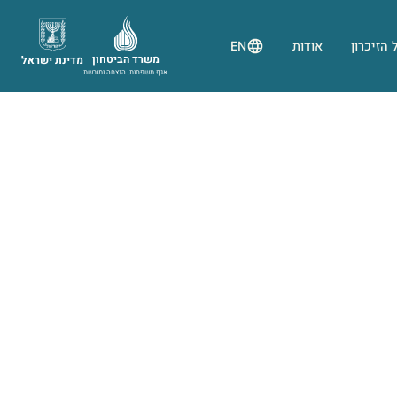
 הזיכרון
אודות
EN
משרד הביטחון
מדינת ישראל
אגף משפחות, הנצחה ומורשת