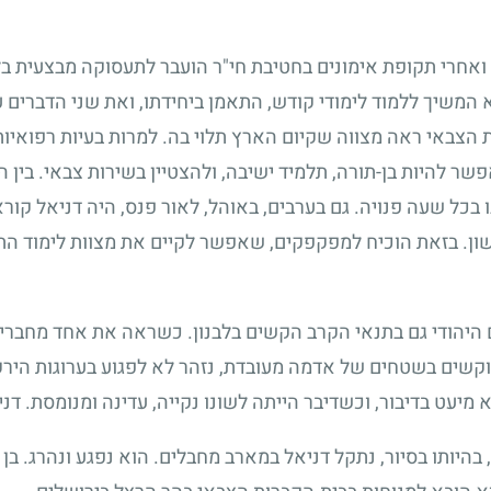
ואחרי תקופת אימונים בחטיבת חי"ר הועבר לתעסוקה מבצעית בלבנ
א המשיך ללמוד לימודי קודש, התאמן ביחידתו, ואת שני הדברים
הצבאי ראה מצווה שקיום הארץ תלוי בה. למרות בעיות רפואיות
שר להיות בן-תורה, תלמיד ישיבה, ולהצטיין בשירות צבאי. בין 
 בכל שעה פנויה. גם בערבים, באוהל, לאור פנס, היה דניאל קור
ון. בזאת הוכיח למפקפקים, שאפשר לקיים את מצוות לימוד הת
היהודי גם בתנאי הקרב הקשים בלבנון. כשראה את אחד מחבריו
וקשים בשטחים של אדמה מעובדת, נזהר לא לפגוע בערוגות הירק
א מיעט בדיבור, וכשדיבר הייתה לשונו נקייה, עדינה ומנומסת. דנ
, בהיותו בסיור, נתקל דניאל במארב מחבלים. הוא נפגע ונהרג. בן