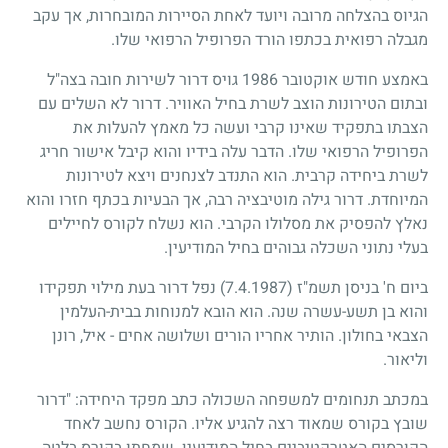
הגיוס בהצלחה מרובה ויועד לאחת הסיירות המובחרות, אך עקב
מגבלה רפואית בכתפו הורד הפרופיל הרפואי שלו.
באמצע חודש אוקטובר
1986
גויס דרור לשירות חובה בצה"ל
ובתום הטירונות הוצב לשרת בחיל האוויר. דרור לא השלים עם
הצבתו בתפקיד שאינו קרבי ועשה כל מאמץ להעלות את
הפרופיל הרפואי שלו. הדבר עלה בידיו והוא קיבל אישור חריג
לשרת ביחידה קרבית. הוא התנדב לצנחנים ויצא לטירונות
המיוחדת. דרור גילה מוטיבציה רבה, אך הבעיות בכתף חזרו והוא
נאלץ להפסיק את מסלולו הקרבי. הוא נשלח לקורס לחיילים
בעלי נתוני השכלה גבוהים בחיל המודיעין.
ביום ח' בניסן תשמ"ז
(7.4.1987)
נפל דרור בעת מילוי תפקידו
והוא בן תשע-עשרה שנה. הוא הובא למנוחות בבית-העלמין
הצבאי בחולון. הותיר אחריו הורים ושלושה אחים - איל, רונן
וליאור.
במכתב תנחומים למשפחה השכולה כתב מפקד היחידה: "דרור
שובץ בקורס שמאוד רצה להגיע אליו. הקורס נחשב לאחד
הקורסים האטרקטיביים בחיל המודיעין. שמחתו בקורס בלטה