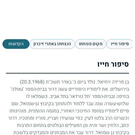
סיפור חייו
מקום מנוחתו
הנצחתו באתרי זיכרון
הקדשות
סיפור חייו
בן פרידה ויחיאל. נולד ביום כ' באדר תשכ"ח
(20.3.1968)
בירושלים. את לימודיו היסודיים עשה דרור בבית-הספר 'גאולה'
בחיפה ובבית-הספר 'תל נורדאו' בתל אביב. כשמלאו לו
שלוש-עשרה שנה עבר ללמוד ולהתחנך בקיבוץ גן-שמואל, שם
סיים לימודיו במוסד החינוכי האזורי, במגמה ההומנית. מנהיגותו
וכשרונו הרב בלטו לעין, כפי שהעידו חבריו, מוריו ומחנכיו. דרור
כתב, הלחין ושר והיה מן הפעילים הבולטים בתחום התרבות
בקיבוץ גן שמואל. דרור עבר את המבחנים והמבדקים בלשכת