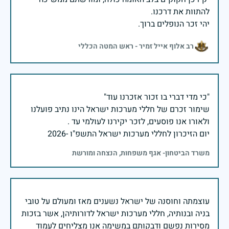
יהי זכר הנופלים ברוך.
רב אלוף אייל זמיר - ראש המטה הכללי
שימור זכרם של חללי מערכות ישראל הינו נתיב פועלנו
יום הזיכרון לחללי מערכות ישראל התשפ"ו -2026
משרד הביטחון- אגף משפחות, הנצחה ומורשת
עוצמתה וחוסנה של ישראל נשענים מאז ומעולם על טובי
בניה ובנותיה, חללי מערכות ישראל לדורותיהן, אשר בזכות
מסירות נפשם ודבקותם במשימה אנו מצליחים לעמוד