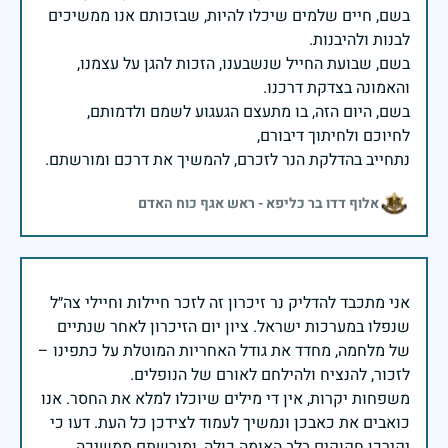
בשם, חיים שלמים שיכלו להיות, שבזכותם אנו ממשיכים
בשם, שבועת החייל שנשבענו, הזכות להגן על עצמנו,
בשם, היום הזה, בו מתעצם הגעגוע לשמם ולדמותם,
נתחייב בהדלקת הנר לזכרם, להמשיך את דרכם ומורשתם.
אלוף דדו בר כליפא - ראש אגף כוח האדם
אני מתכבד להדליק נר זיכרון זה לזכר חיילות וחיילי צה״ל
שנפלו במערכות ישראל. ציון יום הזיכרון לאחר שנתיים
של מלחמה, מחדד את גודל האחריות המוטלת על כתפינו –
משפחות יקרות, אין די מילים שיוכלו למלא את החסר. אנו
כואבים את כאבכן ונמשיך לעמוד לצידכן כל העת. דעו כי
יקירכן חקוקים בלב האומה כולה, ומורשתם ממשיכה