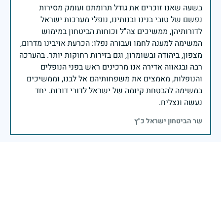
בשעה שאנו זוכרים את גודל תרומתם ועומק מסירות
נפשם של טובי בנינו ובנותינו, נופלי מערכות ישראל
לדורותיהן, ממשיכים צה"ל וכוחות הביטחון במימוש
המשימה למענה לחמו ועבורה נפלו: הכרעת אויבינו מדרום,
מצפון, ביהודה ובשומרון, וגם בזירות רחוקות יותר. בהערכה
רבה ובגאווה אדירה אנו מרכינים ראש בפני הנופלים
והנופלות, מאמצים את משפחותיהם אל לבנו, וממשיכים
במשימה להבטחת קיומה של ישראל לדורי דורות. יחד
נעשה ונצליח.
שר הביטחון ישראל כ"ץ
ת.צ.ב.ה קבוצת רותם קיבוץ גן שמואל
27 באפריל 2025
דיווח