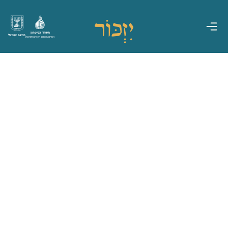
משרד הביטחון
מדינת ישראל
אגף משפחות, הנצחה ומורשת