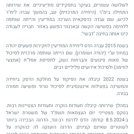
לשלושה עשורים, בעיקר בתפקידים מודיעיניים. את שירותה
התחילה בימ"ר (היחידה המרכזית) נגב, בהמשך עברה לימ"ר
לכיש, שם עבדה כדסקאית הערכה במודיעין והייתה שותפה
ללחימה בפשיעה הקשה ובארגוני הפשע באזור. חבריה לעבודה
כינו אותה בחיבה "דבשי".
בשנת 2015 עברה הדס ליחידת המודיעין לחקירות פשעים יהודה
במחוז ש"י (יהודה ושומרון). שם הייתה שותפה מרכזית לסיכול
של מאות פיגועים והברחות נשק, לתפיסת אמל"ח (אמצעי
לחימה) ולסיכול אירועים פליליים רבים.
בשנת 2022 קיבלה את הפיקוד על מחלקת הדסק ביחידה
והמשיכה בפעילות אינטנסיבית לסיכול טרור ופשיעה חמורה
בגזרה.
במהלך שירותה קיבלה תעודות הוקרה ותעודות הצטיינות רבות.
בטקס מצטייני יום העצמאות תשפ"ד של משטרת ישראל
ב-8.5.2024 קודמה הדס לדרגת רב-נגד, הדרגה הבכירה ביותר
לשוטרים שאינם קצינים. הדרגה הוענקה לה כהוקרה על