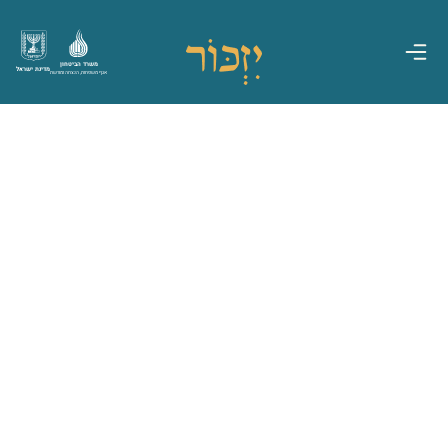
משרד הביטחון
מדינת ישראל
אגף משפחות, הנצחה ומורשת