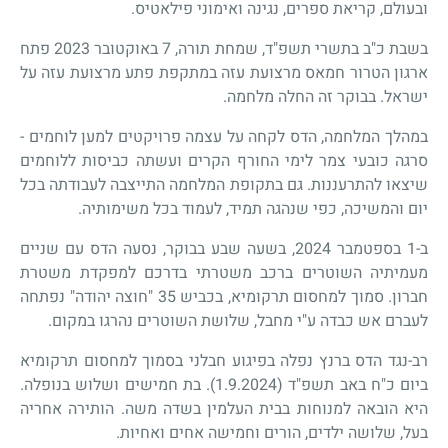
ובעולם, קריאת ספרים, נגינה ואימוני פילאטיס.
בשבת כ"ב בתשרי תשפ"ד, שמחת תורה, 7 באוקטובר 2023 פתח
ארגון הטרור חמאס מרצועת עזה במתקפת פתע מרצועת עזה על
ישראל. בבוקר זה החלה מלחמה.
במהלך המלחמה, הדס לקחה על עצמה פרויקטים למען לוחמים -
סרגה כובעי צמר לימי החורף הקרים ועשתה כביסות ללוחמים
שיצאו להתרעננות. גם בתקופת המלחמה התייצבה לעבודתה בכל
יום והמשיכה, כפי שנהגה תמיד, לעמוד בכל משימותיה.
ב-1 בספטמבר 2024, בשעה שבע בבוקר, נסעה הדס עם שניים
מעמיתיה השוטרים ברכב משטרתי בדרכם למפקדת משטרת
חברון. סמוך למחסום תרקומיא, בכביש 35 "חוצה יהודה" נפתחה
לעברם אש כבדה ע"י מחבל, שלושת השוטרים נהרגו במקום.
רב-נגד הדס ברנץ נפלה בפיגוע חבלני בסמוך למחסום תרקומיא
ביום כ"ח באב תשפ"ד (1.9.2024). בת חמישים ושלוש בנופלה.
היא הובאה למנוחות בבית העלמין בשדה משה. הותירה אחריה
בעל, שלושה ילדים, הורים וחמישה אחים ואחיות.