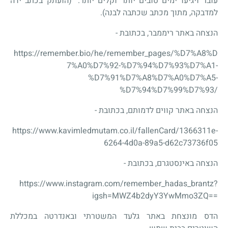
עובר ויגיעו ימים טובים יותר וקלים יותר." (הועתק בכתב ידה
למדבקה, מתוך מכתב שכתבה לבנה).
הנצחה באתר ריממבר, בכתובת -
https://remember.bio/he/remember_pages/%D7%A8%D
7%A0%D7%92-%D7%94%D7%93%D7%A1-
%D7%91%D7%A8%D7%A0%D7%A5-
%D7%94%D7%99%D7%93/
הנצחה באתר קווים לדמותם, בכתובת -
https://www.kavimledmutam.co.il/fallenCard/1366311e-
6264-4d0a-89a5-d62c73736f05
הנצחה באינסטגרם, בכתובת -
https://www.instagram.com/remember_hadas_brantz?
igsh=MWZ4b2dyY3YwMmo3ZQ==
הדס מונצחת באתר גלעד המשטרתי ובאנדרטה במכללת