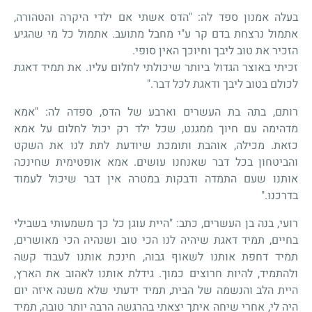
בעלה אמנון ספד לה: "הדס אשתי אם ילדי היקרה והטהורה,
אתמול נרצחת בדם קר ע"י מחבל מתועב. אתמול כל מי שהגיע
הזכיר את טוב ליבך וחיוכך האין סופי.
זכיתי באוצר הגדול ביותר שיכולתי לחלום עליו. את תמיד דאגת
לכולם בטוב ליבך ודאגת לכל דבר."
רותם, בתה בת העשרים וארבע של הדס, ספדה לה: "אמא
מדהימה עם חיוך ממגנט, שכל ילד רק יכול לחלום על אמא
כזאת. מכילה, אוהבת ותומכת שיודעת לתת לנו את השקט
והביטחון בכל דבר שאנחנו עושים. אמא אופטימית שחינכה
אותנו שעם התמדה ודבקות במטרה אין דבר שיכול לעמוד
בדרכנו."
רועי, בנה בן העשרים, כתב: "היית עוגן כל כך משמעותי בשבילי
בחיים, תמיד דאגת שיהיה לנו הכי טוב ושנהיה הכי מאושרים,
תמיד דחפת אותנו לשאוף גבוה, חינכת אותנו לעבוד קשה
ולהתמיד, להיות חרוצים כמוך. גידלת אותנו לאהוב את הארץ,
היית הלב והנשמה של הבית, תמיד ידעתי שלא משנה איזה יום
היה לי, אחרי שיחה איתך יצאתי בהרגשה הרבה יותר טובה, תמיד