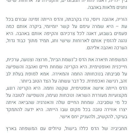
בין ילדיה, דאגה להוריה המבוגרים, והקפידה על ארוחות שישי
וחגים מלאות באהבה.
הוריה, אהובה ויוסי, גרו בקרבתה, והדס הייתה זמינה עבורם בכל
עת – היא שמרה עימם על קשר יומיומי, ביקרה אותם כמה
פעמים בשבוע, דאגה לכל צרכיהם והקיפה אותם באהבה. היא
נהגה להזמין אותם לארוחות שישי וחג, תמיד מתוך כבוד גדול,
הערכה ואהבה אליהם.
המשפחה תיארה את הדס כ"נשמת הבית", חרוצה וצנועה, ערכית,
חייכנית ואופטימית. היא הקרינה שמחת חיים ואהבה והשפיעה
על סביבתה בנוכחותה החמה והמאירה. אמא למופת בעלת לב
זהב, רגישה ואכפתית. כל דבר עשתה על הצד הטוב ביותר.
הדס הייתה אישה אופטימית, שקטה וחמה. היא הקרינה רוגע,
מקצועיות מעוררת השראה ונוכחות נעימה, והשפיעה לטובה על
כל מי שסביבה. שמחת החיים שלה והאנרגיה שהביאה איתה
יצרו אווירה טובה בכל מקום שבו הייתה. היא ידעה להתמקד
בעיקר, להקשיב, ולהעניק יחס אישי.
תחביביה של הדס כללו בישול, טיולים עם המשפחה בארץ