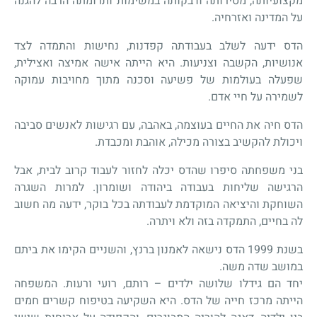
מקצועיותה, מסירותה ודבקותה במשימות ותרומתה הרבה להגנה
על המדינה ואזרחיה.
הדס ידעה לשלב בעבודתה קפדנות, נחישות והתמדה לצד
אנושיות, הקשבה וצניעות. היא הייתה אישה אמיצה ואצילית,
שפעלה בעולמות של פשיעה וסכנה מתוך מחויבות עמוקה
לשמירה על חיי אדם.
הדס חיה את החיים בעוצמה, באהבה, עם רגישות לאנשים סביבה
ויכולת להקשיב בצורה מכילה, אוהבת ומכבדת.
בני משפחתה סיפרו שהדס יכלה לחזור לעבוד קרוב לבית, אבל
הרגישה שליחות בעבודה ביהודה ושומרון. למרות השגרה
השוחקת והיציאה המוקדמת לעבודתה בכל בוקר, ידעה מה חשוב
לה בחיים, התמקדה בזה ולא ויתרה.
בשנת 1999 הדס נישאה לאמנון ברנץ, והשניים הקימו את ביתם
במושב שדה משה.
יחד הם גידלו שלושה ילדים – רותם, רועי ורעות. המשפחה
הייתה מרכז חייה של הדס. היא השקיעה בטיפוח קשרים חמים