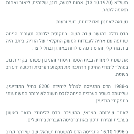
תשל"א (13.10.1970), אחות לנועה, רונן, שלומית, ליאור ואחות
תאומה לתמר.
נשואה לאמנון ואם לרותם, רועי ורעות.
הדס גדלה במושב שדה משה. בתקופת ילדותה ונעוריה הייתה
שותפה עם אחיה לעבודות המשק החקלאי של הוריה. ביתם היה
בית מוזיקלי, והדס ניגנה מילדות באורגן ובחליל צד.
את שנות לימודיה בבית הספר היסודי והתיכון עשתה בקריית גת.
במהלך לימודי התיכון הרחיבה את מקצוע הערבית ורכשה ידע רב
בשפה.
ב-1988 הדס התגייסה לצה"ל ליחידה 8200 בחיל המודיעין.
שליטתה בשפה הערבית הייתה לנכס חשוב לשירותה המשמעותי
בתפקידי מודיעין.
לאחר שירותה הצבאי, המשיכה הדס ללימודי תואר ראשון
בערבית ומזרח תיכון באוניברסיטה העברית בירושלים.
ב-15.10.1996 התגייסה הדס למשטרת ישראל, שם שירתה קרוב