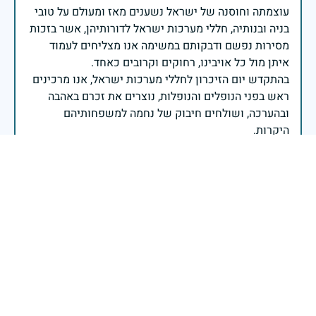
עוצמתה וחוסנה של ישראל נשענים מאז ומעולם על טובי
בניה ובנותיה, חללי מערכות ישראל לדורותיהן, אשר בזכות
מסירות נפשם ודבקותם במשימה אנו מצליחים לעמוד
בהתקדש יום הזיכרון לחללי מערכות ישראל, אנו מרכינים
ראש בפני הנופלים והנופלות, נוצרים את זכרם באהבה
ובהערכה, ושולחים חיבוק של נחמה למשפחותיהם
מכוחם ולאורם נמשיך לבסס את ביטחונה של ישראל
ועתידה לדורות קדימה.
שר הביטחון ישראל כ"ץ
יהי זכרה ברוך אישה מדהימה
רון
|
21 באפריל 2026
דיווח