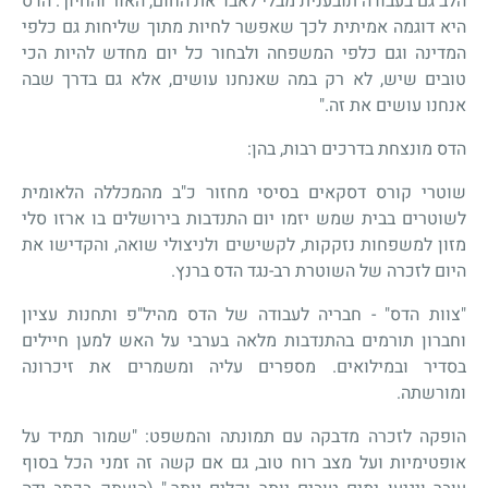
הלב גם בעבודה תובענית מבלי לאבד את החום, האור והחיוך. הדס
היא דוגמה אמיתית לכך שאפשר לחיות מתוך שליחות גם כלפי
המדינה וגם כלפי המשפחה ולבחור כל יום מחדש להיות הכי
טובים שיש, לא רק במה שאנחנו עושים, אלא גם בדרך שבה
אנחנו עושים את זה."
הדס מונצחת בדרכים רבות, בהן:
שוטרי קורס דסקאים בסיסי מחזור כ"ב מהמכללה הלאומית
לשוטרים בבית שמש יזמו יום התנדבות בירושלים בו ארזו סלי
מזון למשפחות נזקקות, לקשישים ולניצולי שואה, והקדישו את
היום לזכרה של השוטרת רב-נגד הדס ברנץ.
"צוות הדס" - חבריה לעבודה של הדס מהיל"פ ותחנות עציון
וחברון תורמים בהתנדבות מלאה בערבי על האש למען חיילים
בסדיר ובמילואים. מספרים עליה ומשמרים את זיכרונה
ומורשתה.
הופקה לזכרה מדבקה עם תמונתה והמשפט: "שמור תמיד על
אופטימיות ועל מצב רוח טוב, גם אם קשה זה זמני הכל בסוף