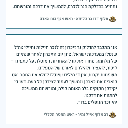
נתחייב בהדלקת הנר לזכרם, להמשיך את דרכם ומורשתם.
אלוף דדו בר כליפא - ראש אגף כוח האדם
אני מתכבד להדליק נר זיכרון זה לזכר חיילות וחיילי צה״ל
שנפלו במערכות ישראל. ציון יום הזיכרון לאחר שנתיים
של מלחמה, מחדד את גודל האחריות המוטלת על כתפינו –
משפחות יקרות, אין די מילים שיוכלו למלא את החסר. אנו
כואבים את כאבכן ונמשיך לעמוד לצידכן כל העת. דעו כי
יקירכן חקוקים בלב האומה כולה, ומורשתם ממשיכה
יהי זכר הנופלים ברוך.
רב אלוף אייל זמיר - ראש המטה הכללי