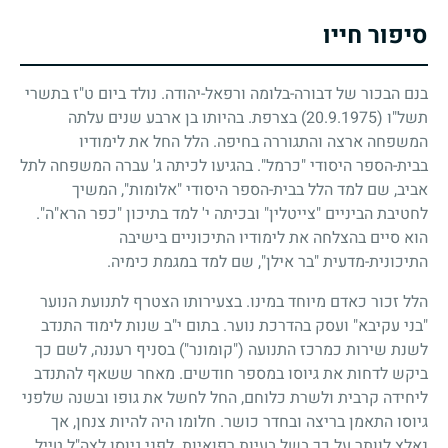
סיפור חייו
בנם הבכור של דבורה-בלומה ורפאל-יהודה. נולד ביום ט"ז בתשרי
תשל"ו
(20.9.1975)
בצרפת. בהיותו בן ארבע שנים עלתה
המשפחה ארצה והתגוררה בחיפה. הלל החל את לימודיו
בבית-הספר היסודי "כרמל". בהגיעו לכיתה ג' עברה המשפחה לתל
אביב, שם למד הלל בבית-הספר היסודי "אלומות", המשיך
לחטיבת הביניים "צייטלין" ובכיתה י' למד בתיכון "כפר הרא"ה".
הוא סיים בהצלחה את לימודיו התיכוניים בישיבה
התיכונית-מדעית "בר אילן", שם למד במגמת כימיה.
הלל זכור כאדם מיוחד במינו. בצעירותו הצטרף לתנועת הנוער
"בני עקיבא" ועסק בהדרכת נוער. בתום י"ב שנות לימוד התנדב
לשנת שירות כמרכז התנועה ("קומונר") בסניף רעננה, לשם כך
ביקש לדחות את גיוסו במספר חודשים. מאחר ששאף להתנדב
ליחידה קרבית ולשרת כלוחם, החל לחשל את גופו ובשנה שלפני
גיוסו התאמן בריצה ובחדר כושר. חלומו היה להיות צנחן, אך
נאלץ לוותר על כך בשל בעיות רפואיות. לפני גיוסו לצה"ל טייל