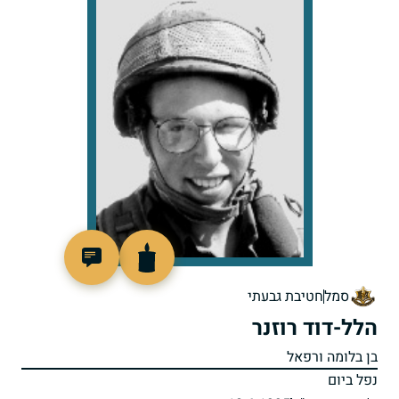
514336
סמל
חטיבת גבעתי
הלל-דוד רוזנר
בן בלומה ורפאל
נפל ביום