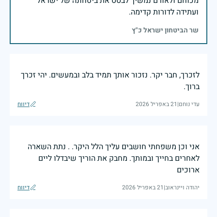
מכוחם ולאורם נמשיך לבסס את ביטחונה של ישראל
ועתידה לדורות קדימה.
שר הביטחון ישראל כ"ץ
לזכרך, חבר יקר. נזכור אותך תמיד בלב ובמעשים. יהי זכרך
ברוך.
עדי נוחם
|
21 באפריל 2026
דיווח
אני וכן משפחתי חושבים עליך הלל היקר. . נתת השארה
לאחרים בחייך ובמותך. מחבק את הוריך שיבדלו ליים
ארוכים
יהודה ויינראוב
|
21 באפריל 2026
דיווח