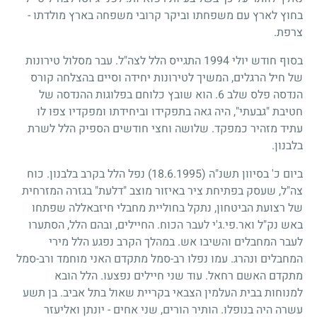
בחוץ לארץ עם משפחתו וביקר קרובי משפחה בארץ מולדתו -
צרפת.
בסוף חודש יולי
1994
התגייס הלל לצה"ל. עבר מסלול טירונות
של חיל הרגלים, המשיך לטירונות יחידה וסיים בהצלחה קורס
הנדסה פלס שלב
6
. הוא שובץ כלוחם בפלוגות ההנדסה של
חטיבת "גבעתי", היה גאה בתפקידו וביחידתו ומפקדיו צפו לו
עתיד מזהיר כמפקד. שלושה וחצי חודשים הספיק הלל לשרת
בלבנון.
ביום כ' בסיוון תשנ"ה
(18.6.1995)
נפל הלל בקרב בלבנון. כוח
צה"ל, שעסק בפתיחת ציר באיזור מוצב "דלעת" בגזרה המזרחית
של רצועת הביטחון, נתקל בחוליית מחבלי חיזבאללה שפתחו
באש נק"ל ואר.פי.ג'י לעבר הכוח. החיילים, ובהם הלל, הסתערו
לעבר המחבלים והשיבו אש. במהלך הקרב נפגע הלל מירי
המחבלים ונהרג. עמו נפלו רב-סמל מתקדם האני מוחמד ורב-סמל
מתקדם האשם רחאל. עוד שני חיילים נפצעו. הלל הובא
למנוחות בבית העלמין הצבאי בקריית שאול בתל אביב. בן תשע
עשרה היה בנופלו. הותיר הורים, שני אחים - יונתן ואליעזר