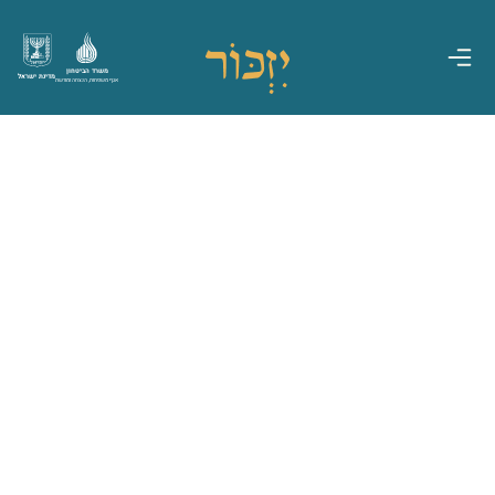
משרד הביטחון
מדינת ישראל
אגף משפחות, הנצחה ומורשת