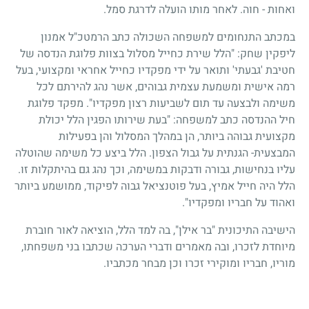
ואחות - חוה. לאחר מותו הועלה לדרגת סמל.
במכתב התנחומים למשפחה השכולה כתב הרמטכ"ל אמנון
ליפקין שחק: "הלל שירת כחייל מסלול בצוות פלוגת הנדסה של
חטיבת 'גבעתי' ותואר על ידי מפקדיו כחייל אחראי ומקצועי, בעל
רמה אישית ומשמעת עצמית גבוהים, אשר נהג להירתם לכל
משימה ולבצעה עד תום לשביעות רצון מפקדיו". מפקד פלוגת
חיל ההנדסה כתב למשפחה: "בעת שירותו הפגין הלל יכולת
מקצועית גבוהה ביותר, הן במהלך המסלול והן בפעילות
המבצעית- הגנתית על גבול הצפון. הלל ביצע כל משימה שהוטלה
עליו בנחישות, גבורה ודבקות במשימה, וכך נהג גם בהיתקלות זו.
הלל היה חייל אמיץ, בעל פוטנציאל גבוה לפיקוד, ממושמע ביותר
ואהוד על חבריו ומפקדיו".
הישיבה התיכונית "בר אילן", בה למד הלל, הוציאה לאור חוברת
מיוחדת לזכרו, ובה מאמרים ודברי הערכה שכתבו בני משפחתו,
מוריו, חבריו ומוקירי זכרו וכן מבחר מכתביו.