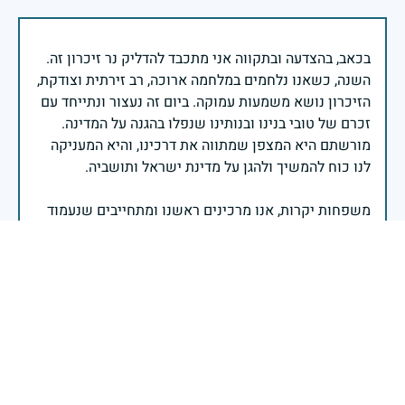
בכאב, בהצדעה ובתקווה אני מתכבד להדליק נר זיכרון זה.
השנה, כשאנו נלחמים במלחמה ארוכה, רב זירתית וצודקת,
הזיכרון נושא משמעות עמוקה. ביום זה נעצור ונתייחד עם
זכרם של טובי בנינו ובנותינו שנפלו בהגנה על המדינה.
מורשתם היא המצפן שמתווה את דרכינו, והיא המעניקה
משפחות יקרות, אנו מרכינים ראשנו ומתחייבים שנעמוד
יהי זכר הנופלים ברוך.
רב אלוף אייל זמיר - ראש המטה הכללי
יפה הבלורית והטוהר ת.נ.צ.ב.ה