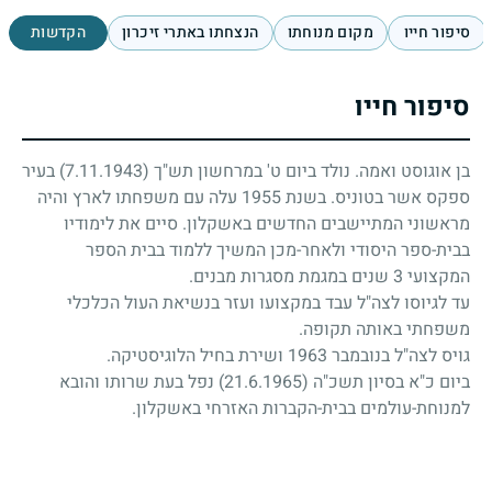
סיפור חייו
מקום מנוחתו
הנצחתו באתרי זיכרון
הקדשות
סיפור חייו
בן אוגוסט ואמה. נולד ביום ט' במרחשון תש"ך
(7.11.1943)
בעיר
ספקס אשר בטוניס. בשנת 1955 עלה עם משפחתו לארץ והיה
מראשוני המתיישבים החדשים באשקלון. סיים את לימודיו
בבית-ספר היסודי ולאחר-מכן המשיך ללמוד בבית הספר
המקצועי 3 שנים במגמת מסגרות מבנים.
עד לגיוסו לצה"ל עבד במקצועו ועזר בנשיאת העול הכלכלי
משפחתי באותה תקופה.
גויס לצה"ל בנובמבר 1963 ושירת בחיל הלוגיסטיקה.
ביום כ"א בסיון תשכ"ה
(21.6.1965)
נפל בעת שרותו והובא
למנוחת-עולמים בבית-הקברות האזרחי באשקלון.