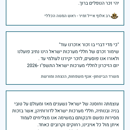
יהי זכר הנופלים ברוך.
רב אלוף אייל זמיר - ראש המטה הכללי
שימור זכרם של חללי מערכות ישראל הינו נתיב פועלנו
יום הזיכרון לחללי מערכות ישראל התשפ"ו -2026
משרד הביטחון- אגף משפחות, הנצחה ומורשת
עוצמתה וחוסנה של ישראל נשענים מאז ומעולם על טובי
בניה ובנותיה, חללי מערכות ישראל לדורותיהן, אשר בזכות
מסירות נפשם ודבקותם במשימה אנו מצליחים לעמוד