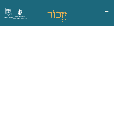
משרד הביטחון
מדינת ישראל
אגף משפחות, הנצחה ומורשת