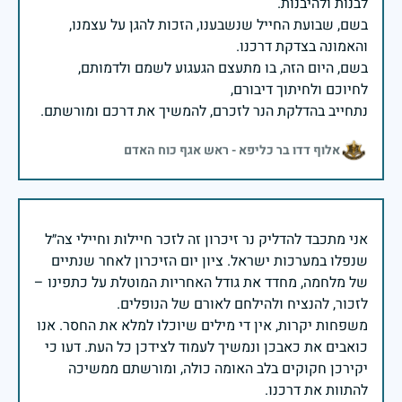
בשם, שבועת החייל שנשבענו, הזכות להגן על עצמנו,
בשם, היום הזה, בו מתעצם הגעגוע לשמם ולדמותם,
נתחייב בהדלקת הנר לזכרם, להמשיך את דרכם ומורשתם.
אלוף דדו בר כליפא - ראש אגף כוח האדם
אני מתכבד להדליק נר זיכרון זה לזכר חיילות וחיילי צה״ל
שנפלו במערכות ישראל. ציון יום הזיכרון לאחר שנתיים
של מלחמה, מחדד את גודל האחריות המוטלת על כתפינו –
משפחות יקרות, אין די מילים שיוכלו למלא את החסר. אנו
כואבים את כאבכן ונמשיך לעמוד לצידכן כל העת. דעו כי
יקירכן חקוקים בלב האומה כולה, ומורשתם ממשיכה