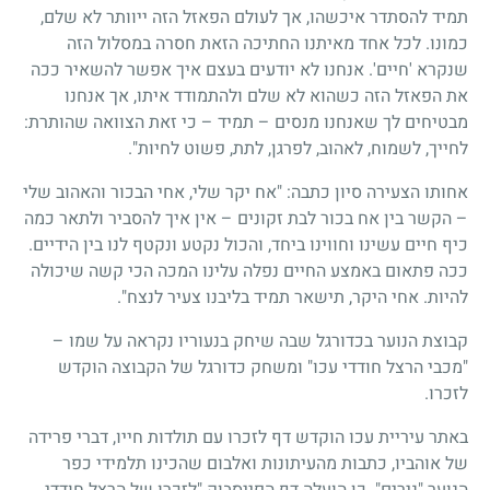
תמיד להסתדר איכשהו, אך לעולם הפאזל הזה ייוותר לא שלם,
כמונו. לכל אחד מאיתנו החתיכה הזאת חסרה במסלול הזה
שנקרא 'חיים'. אנחנו לא יודעים בעצם איך אפשר להשאיר ככה
את הפאזל הזה כשהוא לא שלם ולהתמודד איתו, אך אנחנו
מבטיחים לך שאנחנו מנסים – תמיד – כי זאת הצוואה שהותרת:
לחייך, לשמוח, לאהוב, לפרגן, לתת, פשוט לחיות".
אחותו הצעירה סיון כתבה: "אח יקר שלי, אחי הבכור והאהוב שלי
– הקשר בין אח בכור לבת זקונים – אין איך להסביר ולתאר כמה
כיף חיים עשינו וחווינו ביחד, והכול נקטע ונקטף לנו בין הידיים.
ככה פתאום באמצע החיים נפלה עלינו המכה הכי קשה שיכולה
להיות. אחי היקר, תישאר תמיד בליבנו צעיר לנצח".
קבוצת הנוער בכדורגל שבה שיחק בנעוריו נקראה על שמו –
"מכבי הרצל חודדי עכו" ומשחק כדורגל של הקבוצה הוקדש
לזכרו.
באתר עיריית עכו הוקדש דף לזכרו עם תולדות חייו, דברי פרידה
של אוהביו, כתבות מהעיתונות ואלבום שהכינו תלמידי כפר
הנוער "נירים". כן הועלה דף הפייסבוק "לזכרו של הרצל חודדי