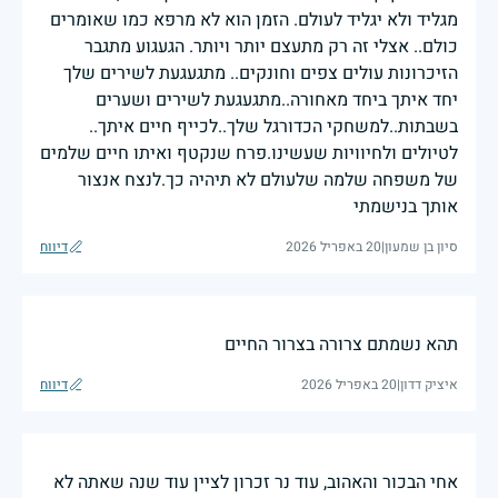
מגליד ולא יגליד לעולם. הזמן הוא לא מרפא כמו שאומרים
כולם.. אצלי זה רק מתעצם יותר ויותר. הגעגוע מתגבר
הזיכרונות עולים צפים וחונקים.. מתגעגעת לשירים שלך
יחד איתך ביחד מאחורה..מתגעגעת לשירים ושערים
בשבתות..למשחקי הכדורגל שלך..לכייף חיים איתך..
לטיולים ולחיוויות שעשינו.פרח שנקטף ואיתו חיים שלמים
של משפחה שלמה שלעולם לא תיהיה כך.לנצח אנצור
אותך בנישמתי
סיון בן שמעון
|
20 באפריל 2026
דיווח
תהא נשמתם צרורה בצרור החיים
איציק דדון
|
20 באפריל 2026
דיווח
אחי הבכור והאהוב, עוד נר זכרון לציין עוד שנה שאתה לא