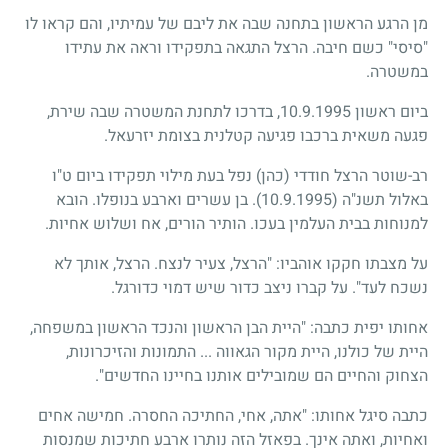
מן הרגע הראשון בתחנה שבה את ליבם של עמיתיו, והם קראו לו
"סיסי" כשם חיבה. הרצל התגאה בתפקידו וראה את עתידו
במשטרה.
ביום ראשון 10.9.1995, בדרכו לתחנת המשטרה שבה שירת,
פגעה משאית ברכבו פגיעה קטלנית בצומת יזרעאל.
רב-שוטר הרצל חודדי (כהן) נפל בעת מילוי תפקידו ביום ט"ו
באלול תשנ"ה
(10.9.1995)
. בן עשרים וארבע בנופלו. הובא
למנוחות בבית העלמין בעכו. הותיר הורים, אח ושלוש אחיות.
על מצבתו חקקו אוהביו: "הרצל, צעיר לנצח. הרצל, אותך לא
נשכח לעד". על קברו ניצב כדור שיש דמוי כדורגל.
אחותו יפית כתבה: "היית הבן הראשון והנכד הראשון במשפחה,
היית של כולנו, היית מקור הגאווה ... התמונות והזיכרונות,
הצחוק והחיים הם שמובילים אותנו בחיינו החדשים".
כתבה סיגל אחותו: "אתה, אחי, החתיכה החסרה. חמישה אחים
ואחיות, ואתה אינך. בפאזל הזה נותרו ארבע חתיכות שמנסות