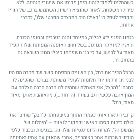
כשהחליט ללמוד לנהוג מימן מכיסו את שיעורי הנהיגה, ללא
עזרת המשפחה. לאחר שהוציא רישיון, השתמש ברכב של הוריו
והקפיד לטפל בו "כאילו היה המרצדס הפרטי שלו", כדברי
אחותו.
בזמנו הפנוי ידע לבלות, במיוחד נהנה בטבריה ובחופי הכנרת,
והאזין למוזיקה מגוונת. בשל חוש האופנה המפותח שלו הקפיד
מאוד על לבושו, עד כי בני משפחתו קיבלו ממנו השראה גם
בתחום זה.
הרצל הכיר את רחל, בין השניים התפתח קשר ועד מהרה הם היו
לבני זוג ורקמו יחד חלומות לעתיד משותף. בברכה שהכינה לו
כתבה: "להרצל, אני מאחלת שתהיה לנו הרבה הרבה הצלחה עם
המון אהבה עכשיו וגם בעתיד (הרחוק...). מהאוהבת אותך מאוד
מאוד, רחל".
קרוביו תיארו אותו כעמוד התווך במשפחתו, כ"דבק" שחיבר את
כולם בזכות קסמו האישי וכמקור לגאווה – "היהלום של
המשפחה". למרות הדומיננטיות שלו, נהג בצניעות ובכבוד כלפי
הוריו. בשבתות אחר הצוהריים, אחרי שהאזין עם אָחיו ואחיותיו