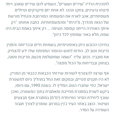
לתוכנית הרדיו "שירים ושערים", השמיע להם שירים שאהב ויחד
פיצחו גרעינים, צחקו ונהנו. לא אחת יזם פיקניקים וטיולים
משפחתיים, אהב לארח את המשפחה המורחבת והנחיל מורשת
של הנאה מהדרך, מ"היחד" ומהמשפחתיות. כתבה אחותו: "רק
איתך האווירה הייתה קסומה ונעימה ... רק איתך באמת הבית היה
שמח, מלא באור שמופץ לכל כיוון".
בחיוכו הכובש ניחן באופטימיות, בשמחת חיים ובכריזמה והפגין
נדיבות וטוב לב. הודות לחוש ההומור המפותח שלו ידע להצחיק
את סובביו. נכתב עליו: "נשמה שמתעלמת מכעס, מריבות ותוגה,
בצחוק ובבדיחות על הכול מפצה".
אף שרצה להצטרף לשורות שירותי הכבאות ככבאי מן המניין,
לא היו תקנים פנויים, ובמקום זאת החל בתהליך גיוס למשטרת
ישראל, כפי שחברו הטוב המליץ לו. בשנת 1995, עם גיוסו,
ביקש לשרת במסגרת מחייבת ומאתגרת בתוך המשטרה, ואכן
שובץ ליחידת הסיור המיוחדת (יס"מ) במסגרת אגף מבצעים
ושיטור. הוצב באזור העיר ג'נין במרחב שומרון לצורך תגבור
השמירה על הסדר.