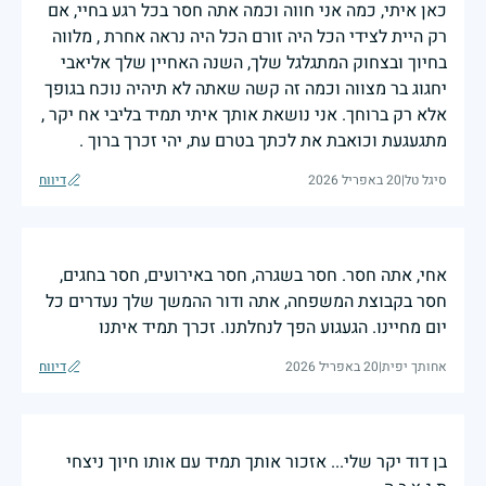
כאן איתי, כמה אני חווה וכמה אתה חסר בכל רגע בחיי, אם
רק היית לצידי הכל היה זורם הכל היה נראה אחרת , מלווה
בחיוך ובצחוק המתגלגל שלך, השנה האחיין שלך אליאבי
יחגוג בר מצווה וכמה זה קשה שאתה לא תיהיה נוכח בגופך
אלא רק ברוחך. אני נושאת אותך איתי תמיד בליבי אח יקר ,
מתגעגעת וכואבת את לכתך בטרם עת, יהי זכרך ברוך .
סיגל טל
|
20 באפריל 2026
דיווח
אחי, אתה חסר. חסר בשגרה, חסר באירועים, חסר בחגים,
חסר בקבוצת המשפחה, אתה ודור ההמשך שלך נעדרים כל
יום מחיינו. הגעגוע הפך לנחלתנו. זכרך תמיד איתנו
אחותך יפית
|
20 באפריל 2026
דיווח
בן דוד יקר שלי... אזכור אותך תמיד עם אותו חיוך ניצחי