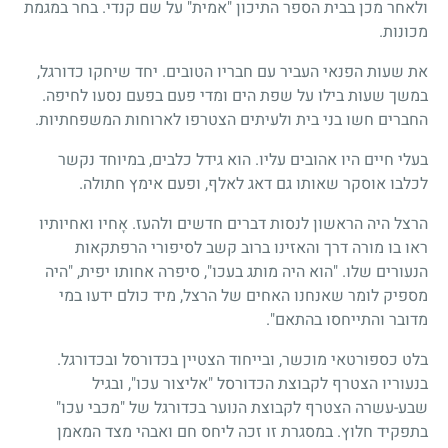
ולאחר מכן בבית הספר התיכון "אמית" על שם קנדי. בחר במגמת
מכונות.
את שעות הפנאי העביר עם חבריו הטובים. יחד שיחקו כדורגל,
במשך שעות בילו על שפת הים ומדי פעם בפעם נסעו לחיפה.
החברים חשו בני בית ולעיתים הצטרפו לארוחות המשפחתיות.
בעלי חיים היו אהובים עליו. הוא גידל כלבים, במיוחד נקשר
לכלבו אוסקר שאותו גם דאג לאלף, ופעם אימץ חתולה.
הרצל היה הראשון לנסות דברים חדשים ולהעז. אָחיו ואחיותיו
ראו בו מורה דרך והאזינו ברוב קשב לסיפורי הרפתקאות
הנעורים שלו. "הוא היה מותג בעכו", סיפרה אחותו יפית, "היה
מספיק לומר שאנחנו האחים של הרצל, מיד כולם ידעו במי
מדובר והתייחסו בהתאם".
בלט כספורטאי מוכשר, ובייחוד הצטיין בכדורסל ובכדורגל.
בנעוריו הצטרף לקבוצת הכדורסל "אליצור עכו", ובגיל
שבע-עשרה הצטרף לקבוצת הנוער בכדורגל של "מכבי עכו"
בתפקיד חלוץ. במסגרת זו זכה ליחס חם ואבהי מצד המאמן