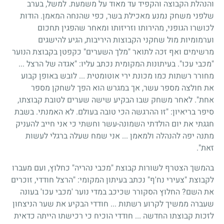
והנהלת הקבוצה והקפיד עד מאוד על משמעת. למשל, בערב
שלפני משחק נמנע מאכילת בשר, כפי שהנחה המאמן. הודות
לכושרו הגופני, מהירותו וזריזותו ומאחר שהפגין תחכום
וערמומיות מול שחקני הקבוצות היריבות, הגיע להישגים
מרשימים ואף זכה לתואר "מלך השערים" כקפטן בקבוצת הנוער
"מכבי עכו". בעיתונות המקומית נכתב עליו: "אגדה של הרצל ...
מחורר רשתות כמו מכונת ירי אוטומטית ... לובש באופן קבוע
את חולצה מספר עשר, אך במגרש הוא הפך לשחקן מספר
אחת". לאחר משחק שבו הבקיע שישה שערים לטובת קבוצתו,
סיפר בריאיון: "זו ההרגשה הכי טובה בעולם. לא האמנתי. בשבת
חגגתי את יום הולדתי השמונה-עשר וחשתי כי אני חייב להעניק
מתנה יפה להנהלה ולמאמן ... אני שמח שעלה ברגלי לעשות
זאת".
בהמשך הצטרף לשורות קבוצת "מכבי נהריה" כחלוץ, ועם מעברו
לקבוצת "צעירי נח'ף" נכתב בעיתון המקומי: "הרצל חודדי, זוכרים
את השם? החלוץ הסקורר שכיכב במדי נוער 'מכבי עכו' בעונה
שעברה ממשיך לקרוע רשתות ... חודדי הבקיע את שער הניצחון
לזכות קבוצתו החדשה ... חודדי הוכיח כי רכישתו הייתה כדאית