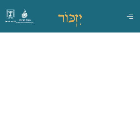
משרד הביטחון
מדינת ישראל
אגף משפחות, הנצחה ומורשת