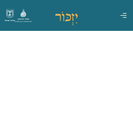
משרד הביטחון
מדינת ישראל
אגף משפחות, הנצחה ומורשת