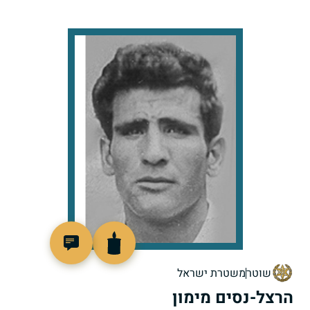
94735
שוטר
משטרת ישראל
הרצל-נסים מימון