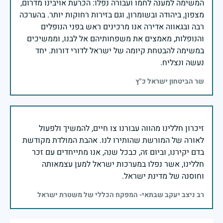
המשימה למענה לחמו ועבורה נפלו: הכרעת אויבינו מדרום,
מצפון, ביהודה ובשומרון, וגם בזירות רחוקות יותר. בהערכה
רבה ובגאווה אדירה אנו מרכינים ראש בפני הנופלים
והנופלות, מאמצים את משפחותיהם אל לבנו, וממשיכים
במשימה להבטחת קיומה של ישראל לדורי דורות. יחד
נעשה ונצליח.
שר הביטחון ישראל כ"ץ
זיכרון חללינו מהווה עבורנו צו חיים, להמשיך ולפעול
לאורה של המורשת שהותירו לנו. אהבת המולדת מקודשת
בדם יקירנו, וביום זה, כבכל שנה, אנו מתייחדים עם זכר
חללינו, אשר נפלו במערכות ישראל למען עצמאותה
וחוסנה של מדינת ישראל.
רב ניצב יעקב שבתאי- המפקח הכללי של משטרת ישראל