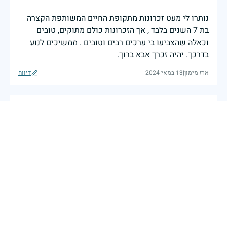
נותרו לי מעט זכרונות מתקופת החיים המשותפת הקצרה
בת 7 השנים בלבד , אך הזכרונות כולם מתוקים, טובים
וכאלה שהצביעו בי ערכים רבים וטובים . ממשיכים לנוע
בדרכך. יהיה זכרך אבא ברוך.
ארז מימון
|
13 במאי 2024
דיווח
יהי זכרך ברוך דוד הרצל. אבא מאוד אהב אותך.
לימור מימון
|
12 במאי 2024
דיווח
כאשר דגלינו מורדים לחצי התורן וראשינו מורכנים לזכר
הנופלים והנופלות במערכות ישראל, ממשיכים לוחמי צה״ל
ומפקדיו בלחימה בדרום, בצפון, ביהודה ובשומרון ובזירות
נוספות.על כל דור מוטלת המשימה של הגנת העם והארץ -