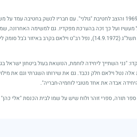
196
והוצב לחטיבת "גולני". עם חבריו לנשק בחטיבה עמד על מש
מעשיו ועל כך זכה בהערכת מפקדיו. גם למשימה האחרונה, שממנ
י תשל"ג
(14.9.1972)
, נפל רב"ט וילאם בקרב באיזור ג'בל סומק ל
 "נני השתייך ליחידה לוחמת, הנושאת בעול ביטחון ישראל בגז
אלה נטל וילאם חלק נכבד. גם את שירותו השגרתי וגם את מילו
יחידה אבדה את אחד מטובי לוחמיה-חבריה".
ר תורה, ספרי זוהר ולוח שיש על שמו לבית הכנסת "אלי כהן" ב