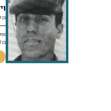
וי
בן 
נפל 
בן 20 בנופלו
93217