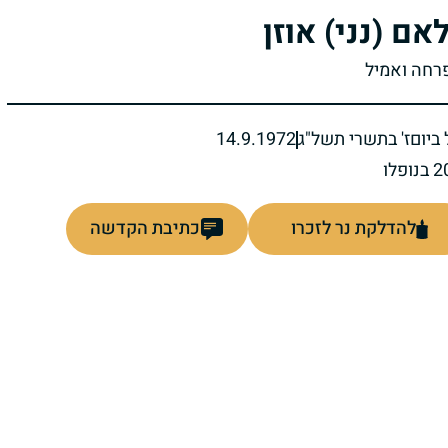
לאם (נני) אוזן
פרחה ואמיל
ביום
ז' בתשרי תשל"ג
14.9.1972
להדלקת נר לזכרו
כתיבת הקדשה