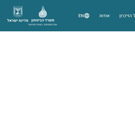
 הזיכרון
אודות
EN
משרד הביטחון
מדינת ישראל
אגף משפחות, הנצחה ומורשת