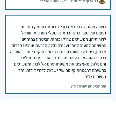
רב אלוף אייל זמיר - ראש המטה הכללי
בשעה שאנו זוכרים את גודל תרומתם ועומק מסירות
נפשם של טובי בנינו ובנותינו, נופלי מערכות ישראל
לדורותיהן, ממשיכים צה"ל וכוחות הביטחון במימוש
המשימה למענה לחמו ועבורה נפלו: הכרעת אויבינו מדרום,
מצפון, ביהודה ובשומרון, וגם בזירות רחוקות יותר. בהערכה
רבה ובגאווה אדירה אנו מרכינים ראש בפני הנופלים
והנופלות, מאמצים את משפחותיהם אל לבנו, וממשיכים
במשימה להבטחת קיומה של ישראל לדורי דורות. יחד
נעשה ונצליח.
שר הביטחון ישראל כ"ץ
חיילי חיל התותחנים ומפקדיו בעבר ובהווה זוכרים את