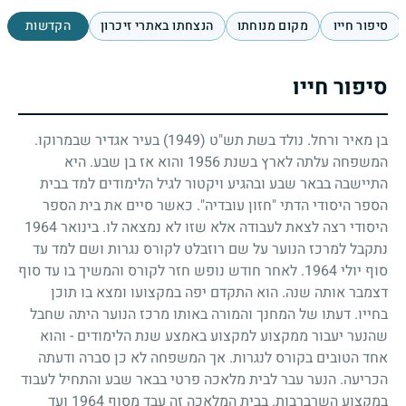
סיפור חייו
מקום מנוחתו
הנצחתו באתרי זיכרון
הקדשות
סיפור חייו
בן מאיר ורחל. נולד בשת תש"ט
(1949)
בעיר אגדיר שבמרוקו.
המשפחה עלתה לארץ בשנת
1956
והוא אז בן שבע. היא
התיישבה בבאר שבע ובהגיע ויקטור לגיל הלימודים למד בבית
הספר היסודי הדתי "חזון עובדיה". כאשר סיים את בית הספר
היסודי רצה לצאת לעבודה אלא שזו לא נמצאה לו. בינואר
1964
נתקבל למרכז הנוער על שם רוזבלט לקורס נגרות ושם למד עד
סוף יולי
1964
. לאחר חודש נופש חזר לקורס והמשיך בו עד סוף
דצמבר אותה שנה. הוא התקדם יפה במקצועו ומצא בו תוכן
בחייו. דעתו של המחנך והמורה באותו מרכז הנוער היתה שחבל
שהנער יעבור ממקצוע למקצוע באמצע שנת הלימודים - והוא
אחד הטובים בקורס לנגרות. אך המשפחה לא כן סברה ודעתה
הכריעה. הנער עבר לבית מלאכה פרטי בבאר שבע והתחיל לעבוד
במקצוע השרברבות. בבית המלאכה זה עבד מסוף
1964
ועד