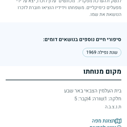
לנשק ולהערכת מפקדיו. "מכתשים" עלון לזכרו, יצא על ידי
מפעלים כימיקליים. משפחתו וידידיו הוציאו חוברת לזכרו
הנושאת את שמו.
סיפורי חיים נוספים בנושאים דומים:
שנת נפילה 1969
מקום מנוחתו
בית העלמין הצבאי באר שבע
חלקה: 1
שורה: 4
קבר: 5
ת.נ.צ.ב.ה
תצוגת מפה