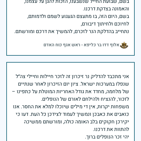
בשם, שבועת החייל שנשבענו, הזכות להגן על עצמנו,
בשם, היום הזה, בו מתעצם הגעגוע לשמם ולדמותם,
נתחייב בהדלקת הנר לזכרם, להמשיך את דרכם ומורשתם.
אלוף דדו בר כליפא - ראש אגף כוח האדם
אני מתכבד להדליק נר זיכרון זה לזכר חיילות וחיילי צה״ל
שנפלו במערכות ישראל. ציון יום הזיכרון לאחר שנתיים
של מלחמה, מחדד את גודל האחריות המוטלת על כתפינו –
משפחות יקרות, אין די מילים שיוכלו למלא את החסר. אנו
כואבים את כאבכן ונמשיך לעמוד לצידכן כל העת. דעו כי
יקירכן חקוקים בלב האומה כולה, ומורשתם ממשיכה
יהי זכר הנופלים ברוך.