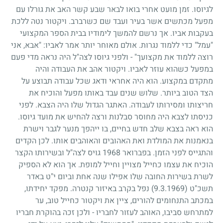
לגיוסו. זמן מועט אחרי בואו לבאר שבע קשר האב את גורלו עם
מפעל מכתשים אשר בעיר ועבד שם כשרברב. ויקטור נטה ללכת
בעקבות אביו. אך נרשם להמשך לימודיו בבית הספר המקצועי
"עמל" כדי ללמוד נגרות. אולם מאוחר יותר אמר לאביו: "אבא, אני
רוצה ללמוד את מקצועך" - ולפני גיוסו לצה"ל היה נראה מדי פעם
במפעל כשהוא עוזר לאביו. ויקטור אהב את העבודה והיה
מתקדם במקצוע. הוא היה אחראי ודאג שכל עבודה תבוצע על
הצד הטוב ביותר. שלוש שנים עבד באותו מפעל והוכיח את
חריצותו ומסירותו לעבודה. האתגר הגדול שלו היה הצבא. לפני
כניסתו לצבא היה מחוסר סבלנות ורצה להחיש את מועד גיוסו.
הוא ראה בצבא שלב חדש בחיים, בו ייהפך מנער לגבר וישרת
בנאמנות את המולדת ואת האהובים והאוהבים אותו. לכן הקדים
והתגייס לפני הזמן. בפברואר
1968
גויס לצה"ל ובשירותו הקצר
הוכיח את עצמו כחייל מצויין וחייל למופת. אך הוא לא הספיק
לשרת בשירות החובה שלו אפילו שנה אחת וביום י"ט באדר
תשכ"ט
(9.3.1969)
נפל בקרב באיזור קנטרה. מפקד יחידתו,
במכתב התנחומים להורים, ציין את ויקטור כחייל טוב, ער
למתרחש סביבו, האוהב לעזור לחבריו - ולכן זכה בהוקרת חבריו