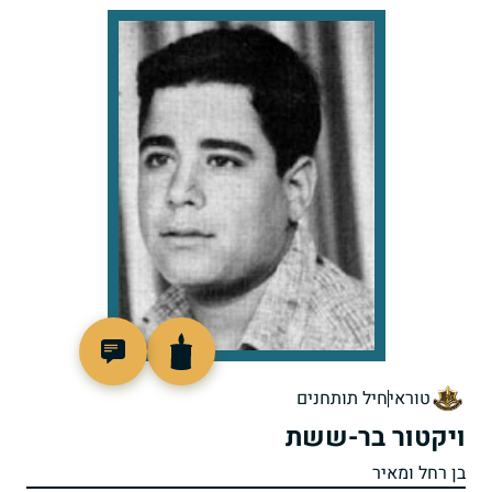
46821
טוראי
חיל תותחנים
ויקטור בר-ששת
בן רחל ומאיר