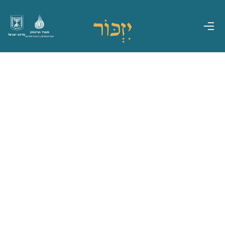
משרד הביטחון
מדינת ישראל
אגף משפחות, הנצחה ומורשת