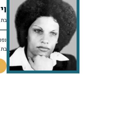
וי
בת 
נפט
בת 24 בפטירתה
97741