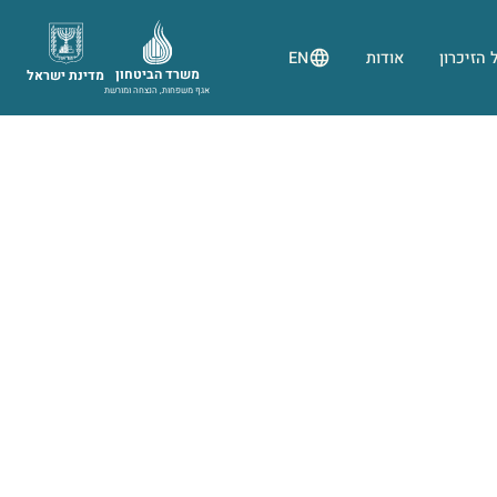
 הזיכרון
אודות
EN
משרד הביטחון
מדינת ישראל
אגף משפחות, הנצחה ומורשת