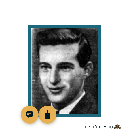
46917
טוראי
חיל רגלים