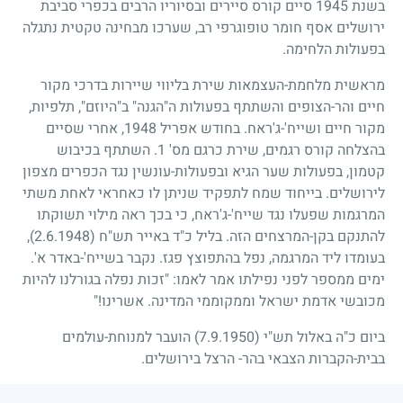
בשנת
1945
סיים קורס סיירים ובסיוריו הרבים בכפרי סביבת
ירושלים אסף חומר טופוגרפי רב, שערכו מבחינה טקטית נתגלה
בפעולות הלחימה.
מראשית מלחמת-העצמאות שירת בליווי שיירות בדרכי מקור
חיים והר-הצופים והשתתף בפעולות ה"הגנה" ב"היוזם", תלפיות,
מקור חיים ושייח'-ג'ראח. בחודש אפריל
1948
, אחרי שסיים
בהצלחה קורס רגמים, שירת כרגם מס'
1
. השתתף בכיבוש
קטמון, בפעולות שער הגיא ובפעולות-עונשין נגד הכפרים מצפון
לירושלים. בייחוד שמח לתפקיד שניתן לו כאחראי לאחת משתי
המרגמות שפעלו נגד שייח'-ג'ראח, כי בכך ראה מילוי תשוקתו
להתנקם בקן-המרצחים הזה. בליל כ"ד באייר תש"ח
(2.6.1948)
,
בעומדו ליד המרגמה, נפל בהתפוצץ פגז. נקבר בשייח'-באדר א'.
ימים ממספר לפני נפילתו אמר לאמו: "זכות נפלה בגורלנו להיות
מכובשי אדמת ישראל וממקוממי המדינה. אשרינו!"
ביום כ"ה באלול תש"י
(7.9.1950)
הועבר למנוחת-עולמים
בבית-הקברות הצבאי בהר- הרצל בירושלים.