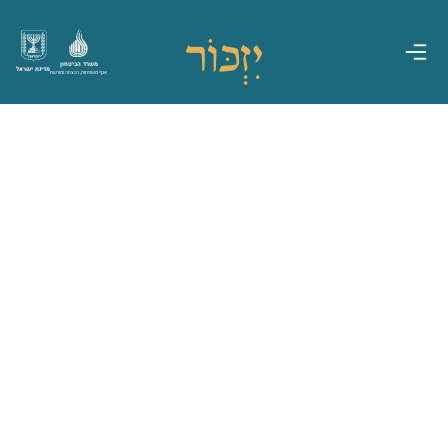
משרד הביטחון
מדינת ישראל
אגף משפחות, הנצחה ומורשת