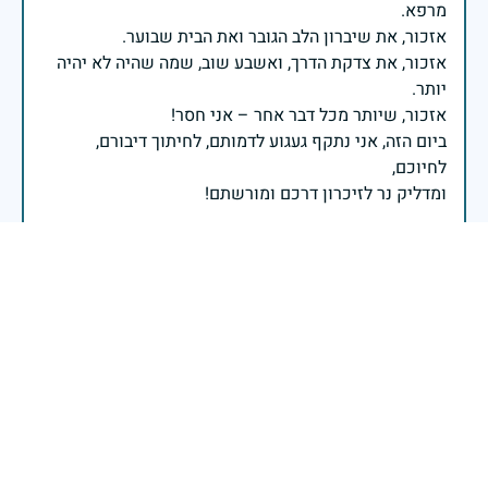
אזכור, את צדקת הדרך, ואשבע שוב, שמה שהיה לא יהיה
ביום הזה, אני נתקף געגוע לדמותם, לחיתוך דיבורם,
ומדליק נר לזיכרון דרכם ומורשתם!
אלוף דדו בר כליפא - ראש אגף כוח האדם בצה"ל
בכאב, בהצדעה ובתקווה אני מתכבד להדליק נר זיכרון זה.
השנה, כשאנו נלחמים במלחמה ארוכה, רב זירתית וצודקת,
הזיכרון נושא משמעות עמוקה. ביום זה נעצור ונתייחד עם
זכרם של טובי בנינו ובנותינו שנפלו בהגנה על המדינה.
מורשתם היא המצפן שמתווה את דרכינו, והיא המעניקה