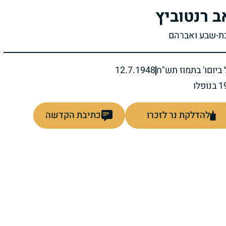
ב רנטוביץ
בת-שבע ואברהם
ביום
ו' בתמוז תש"ח
12.7.1948
להדלקת נר לזכרו
כתיבת הקדשה