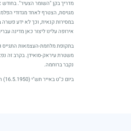
מדריך בקן "השומר הצעיר". בחודש 
מגויסת, הצטרף לאחד מגדודי הפלמ"ח
במסירות קנאית, וכך לא ידע פשרה ב
אירופה עלינו ליצור כאן מדינה עברית
בתקופת מלחמת-העצמאות התגייס וש
משטרת עיראק-סואידן. בקרב זה נפצע
נקבר ברוחמה.
ביום כ"ט באייר תש"י
(16.5.1950)
הו