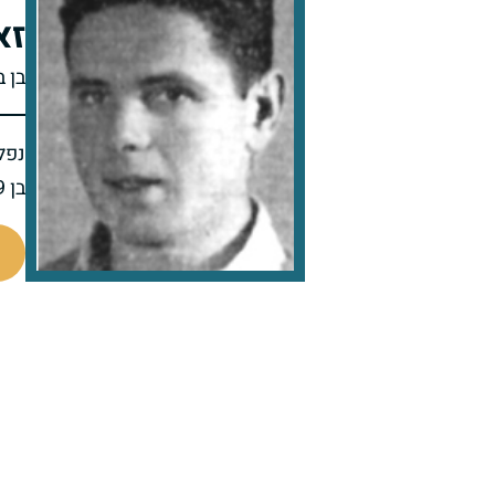
זא
בן 
נפל 
בן 19 בנופלו
44744