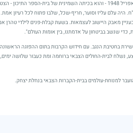
אפריל
1948
- והוא בכיתה השמינית של בית-הספר התיכון - הצטר
. היה עלם עליז וסוער, חריף-שכל, שלבו פתוח לכל רעיון אמת.
עניין מאבק היישוב לעצמאות. בשעת קבלת-פנים לילדי טהרן אמר:
, כדי שנשב בביטחון על אדמתנו, בין אומות העולם".
ירת בחטיבת הנגב. עם חידוש הקרבות בתום ההפוגה הראשונה
, נשלח לבית-החולים הצבאי ברוחמה ומת כעבור שלושה ימים, ב
עבר למנוחת-עולמים בבית-הקברות הצבאי בנחלת יצחק.