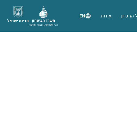
 הזיכרון
אודות
EN
משרד הביטחון
מדינת ישראל
אגף משפחות, הנצחה ומורשת