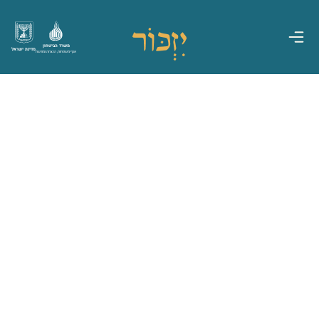
משרד הביטחון
מדינת ישראל
אגף משפחות, הנצחה ומורשת