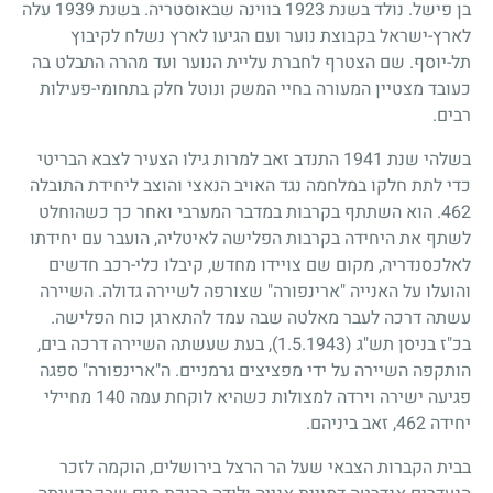
בן פישל. נולד בשנת
1923
בווינה שבאוסטריה. בשנת
1939
עלה
לארץ-ישראל בקבוצת נוער ועם הגיעו לארץ נשלח לקיבוץ
תל-יוסף. שם הצטרף לחברת עליית הנוער ועד מהרה התבלט בה
כעובד מצטיין המעורה בחיי המשק ונוטל חלק בתחומי-פעילות
רבים.
בשלהי שנת
1941
התנדב זאב למרות גילו הצעיר לצבא הבריטי
כדי לתת חלקו במלחמה נגד האויב הנאצי והוצב ליחידת התובלה
462
. הוא השתתף בקרבות במדבר המערבי ואחר כך כשהוחלט
לשתף את היחידה בקרבות הפלישה לאיטליה, הועבר עם יחידתו
לאלכסנדריה, מקום שם צויידו מחדש, קיבלו כלי-רכב חדשים
והועלו על האנייה "ארינפורה" שצורפה לשיירה גדולה. השיירה
עשתה דרכה לעבר מאלטה שבה עמד להתארגן כוח הפלישה.
בכ"ז בניסן תש"ג
(1.5.1943)
, בעת שעשתה השיירה דרכה בים,
הותקפה השיירה על ידי מפציצים גרמניים. ה"ארינפורה" ספגה
פגיעה ישירה וירדה למצולות כשהיא לוקחת עמה
140
מחיילי
יחידה
462
, זאב ביניהם.
בבית הקברות הצבאי שעל הר הרצל בירושלים, הוקמה לזכר