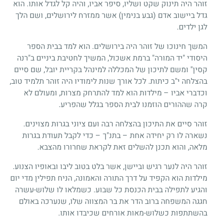
זוהר היה תינוק שקט ושליו, סיפר אביו, והיה קל לגדל אותו. הוא
גדל ביישוב אדם (גבע בנימין) אשר ממזרח לירושלים, ושם הלך
לגן ילדים.
המשך חינוכו של זוהר היה בירושלים. הוא למד בבית הספר
היסודי "יד המורה" ברמת אשכול, המשיך לחטיבת ביניים ב"רנה
קסין" ומשם לתיכון של המכללה למינהל בקריית יובל, שם סיים
בהצלחה י"ב כיתות. לכל אורך שנות לימודיו היה זוהר תלמיד טוב,
וכדברי אביו – מילדות הוא למד להתרחק מצרות, ומעולם לא
קרה שההורים הוזמנו לבית הספר בגלל שהפריע.
זוהר סיים את התיכון בהצלחה רבה ועם ציוני בגרות מצוינים.
נשארה לו רק יחידה אחת – בתנ"ך – כדי לקבל תעודת בגרות
מלאה, והוא תכנן להשלים זאת לקראת שחרורו מהצבא.
זוהר היה לנער רגיש וביישן, אשר בלט בטוב ליבו ובאופיו הצנוע.
מילדות הוא הקפיד על דרך התורה והאמונה, הניח תפילין מדי יום
והגיע לתפילה בבית הכנסת כל שבוע. כשמלאו לו שלוש-עשרה
חגגה המשפחה ברוב הדר את בר המצווה שלו, שנערכה באולם
בהשתתפות כשלוש-מאות אורחים שכיבדו אותו.