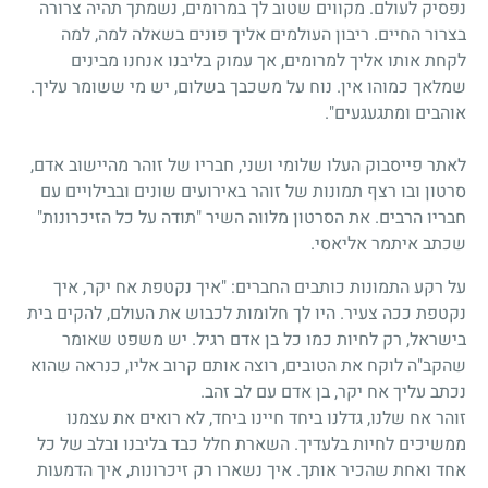
נפסיק לעולם. מקווים שטוב לך במרומים, נשמתך תהיה צרורה
בצרור החיים. ריבון העולמים אליך פונים בשאלה למה, למה
לקחת אותו אליך למרומים, אך עמוק בליבנו אנחנו מבינים
שמלאך כמוהו אין. נוח על משכבך בשלום, יש מי ששומר עליך.
אוהבים ומתגעגעים".
לאתר פייסבוק העלו שלומי ושני, חבריו של זוהר מהיישוב אדם,
סרטון ובו רצף תמונות של זוהר באירועים שונים ובבילויים עם
חבריו הרבים. את הסרטון מלווה השיר "תודה על כל הזיכרונות"
שכתב איתמר אליאסי.
על רקע התמונות כותבים החברים: "איך נקטפת אח יקר, איך
נקטפת ככה צעיר. היו לך חלומות לכבוש את העולם, להקים בית
בישראל, רק לחיות כמו כל בן אדם רגיל. יש משפט שאומר
שהקב"ה לוקח את הטובים, רוצה אותם קרוב אליו, כנראה שהוא
נכתב עליך אח יקר, בן אדם עם לב זהב.
זוהר אח שלנו, גדלנו ביחד חיינו ביחד, לא רואים את עצמנו
ממשיכים לחיות בלעדיך. השארת חלל כבד בליבנו ובלב של כל
אחד ואחת שהכיר אותך. איך נשארו רק זיכרונות, איך הדמעות