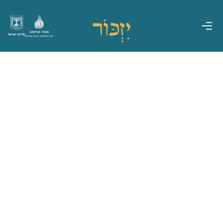
משרד הביטחון
מדינת ישראל
אגף משפחות, הנצחה ומורשת