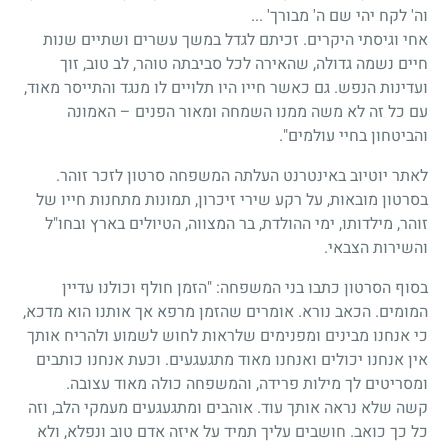
וה' לקח יהי שם ה' מבורך' ...
אחי וגיסתי היקרים. זכיתם לגדל במשך עשרים ושתיים שנות
חיים נשמה גדולה, שהאירה לכל סביבתה טוהר, לב טוב, זוך
ועדינות הנפש. גם כאשר חייו היו תלויים לו מנגד והתייסר מאוד,
עם כל זה לא משה ממנו השמחה ומאור הפנים – האמונה
והביטחון בחיי עולמים".
לאתר יוטיוב באינטרנט העלתה המשפחה סרטון לזכר זוהר.
בסרטון מובאות, על רקע שירי זיכרון, תמונות מתחנות חייו של
זוהר, מילדותו, ימי ההולדת, בר המצווה, הטיולים בארץ ובחו"ל
והשירות הצבאי.
בסוף הסרטון כתבו בני המשפחה: "הזמן חולף וכולנו עדיין
המומים. הכאב נורא. אומרים שהזמן מרפא אך אותנו הוא מדכא,
כי אנחנו מבינים ומפנימים שלראות לחוש לשמוע ולהריח אותך
אין אנחנו יכולים ואנחנו מאוד מתגעגעים. וכעת אנחנו כותבים
ומסריטים לך מילות פרידה, והמשפחה כולה מאוד עצובה.
קשה שלא נראה אותך עוד. אוהבים ומתגעגעים מעמקי הלב, וזה
כל כך כואב. חושבים עליך תמיד על איזה אדם טוב ונפלא, ולא