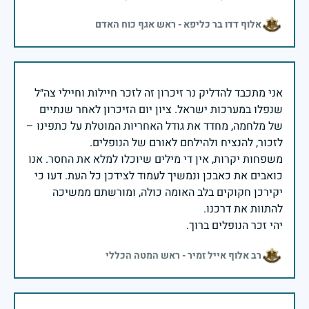
אלוף דדו בר כליפא - ראש אגף כוח האדם
אני מתכבד להדליק נר זיכרון זה לזכר חיילות וחיילי צה״ל
שנפלו במערכות ישראל. ציון יום הזיכרון לאחר שנתיים
של מלחמה, מחדד את גודל האחריות המוטלת על כתפינו –
משפחות יקרות, אין די מילים שיוכלו למלא את החסר. אנו
כואבים את כאבכן ונמשיך לעמוד לצידכן כל העת. דעו כי
יקירכן חקוקים בלב האומה כולה, ומורשתם ממשיכה
יהי זכר הנופלים ברוך.
רב אלוף אייל זמיר - ראש המטה הכללי