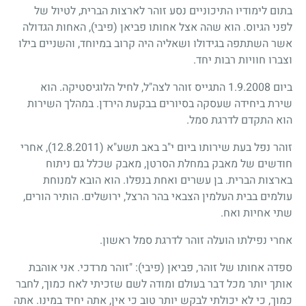
בתום לימודיו התיכוניים נסע זוהר לארצות הברית, לטיול של
לפני הגיוס. הוא שהה אצל אחותו פביאן (פיבי), האחות הגדולה
אשר השתתפה בגידולו ושאליה היה קרוב במיוחד, והשניים בילו
וצברו חוויות רבות יחד.
ביום 1.9.2008 התגייס זוהר לצה"ל, לחיל הלוגיסטיקה. הוא
שירת ביחידה שעסקה בסיורים בבקעת הירדן. במהלך השירות
הוא התקדם לדרגת סמל.
זוהר נפל בעת שירותו ביום י"ב באב תשע"א
(12.8.2011)
, אחרי
חודשים של מאבק במחלת הסרטן, מאבק שכלל גם ניתוח
בארצות הברית. בן עשרים ואחת בנפלו. הוא הובא למנוחת
עולמים בבית העלמין הצבאי בהר הרצל, ירושלים. הותיר הורים,
שתי אחיות ואח.
אחרי נפילתו הועלה זוהר לדרגת סמל ראשון.
ספדה אחותו של זוהר, פביאן (פיבי): "זוהר מרדכי. אני אוהבת
אותך יותר מכל דבר בעולם ומודה לשם שזכיתי לאח כמוך, לחבר
כמוך, כי לא יכולתי לבקש יותר טוב כי אין, אתה יחיד במינו. אתה