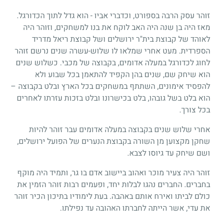
זוהר עסק הרבה בספורט, וכדברי אביו - הוא גדל לתוך הכדורגל.
מאז היה בן שנה היה האב לוקח את בנו למשחקים, וזוהר היה
לאוהד של קבוצת בית"ר ירושלים ושל קבוצת ריאל מדריד
הספרדית. מעט אחרי שמלאו לו שלוש-עשרה שנים נרשם זוהר
לחוג לכדורגל במעלה אדומים, בקבוצה של מכבי. כשלוש שנים
הוא שיחק שם, שנים בהן הקפיד להתאמן בכל שבוע ולא
להפסיד אימונים, השתתף במשחקים בכל הארץ ובלט בקבוצה –
הוא בלט בשל גובהו, בלט בכישרונו ובלט בזכות עזרתו לאחרים
בכל צורך.
אחרי שלוש שנים בקבוצה במעלה אדומים עבר זוהר להיות
שחקן מקצוען מן השורה בקבוצת הנערים של הפועל ירושלים,
ושם שיחק עד גיוסו לצבא.
זוהר היה צעיר מוכר ואהוב ביישוב אדם בו גר, ותמיד היה מוקף
בחברים. החברים נהגו לבלות יחד, ופעמים רבות זוהר הזמין את
כולם לביתו ואירח אותם באהבה. בעת לימודיו בתיכון הכיר זוהר
את עדי, אשר הייתה לחברתו האהובה עד נפילתו.