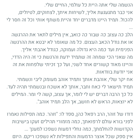
הנשמה שלי אתה היית כל עולמי, החיים שלי.
אני כבר מתגעגעת אליך, לשיחות איתך, לצחוקים, לטיולים,
להכול. תמיד היינו מדברים יחד והיית משתף אותי וכל זה חסר לי
...
הלב כה עצוב כה שבור כה כואב, אין מילים לתאר את ההרגשה
או את גודל הכאב העצום. כל מה שאומר לא יבטא את ההרגשה
הפנימית ועד כמה היא גדולה ועמוקה, כגודל אהבתי אליך.
מה שאני הכי שמחה זה שתמיד ידעת והרגשת כי זה היה הדדי,
והיינו מאוד קשורים אחד לשני, ועל כך זכיתי שלפחות את זה
אני יודעת בוודאות.
אח יקר שלי, אוהבת אותך ותמיד אוהב מעומק ליבי ונשמתי.
תמיד תישאר לי כאח וחבר, אותך לא אשכח ובנשמתי תהיה לעד.
כל כך הרבה דברים יש לי לומר, אך עצוב, קשה לי ומר. המילים
לא יוצאות, הראש לא חושב, אך הלב תמיד אוהב".
דודו של זוהר, הרב רפאל כהן, ספד לו: "זוהר. כמה תפילות נאמרו
לפני בורא עולם לרפואתך, כמה מזמורי תהילים זעקו בישיבות
הקדושות להחלמתך, כמה נחלי דמעות נשפכו למענך ...
אין ספק שכל אוצר הדמעות והתפילות לא נשפכו ריקם. היום