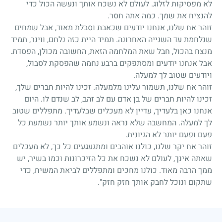
לא מפסיקות לזלוג. לעולם לא נשכח אותך ונעשה הכול כדי
להנציח את שמך. כמה אתה חסר.
זוהר אח שלנו, אנחנו יודעים שכאבת וסבלת מאוד, אבל שמחים
שנלחמת עד השנייה האחרונה. תמיד היית כזה נלחם, ווינר, תמיד
מנצח בהכול, חבל שאת המלחמה הזאת, החשובה מכולן, הפסדת.
אבל אנחנו יודעים ומסתפקים ברבע נחמה שהפסקת לסבול,
ויודעים שטוב לך למעלה.
זוהר אח שלנו, תשמור עלינו מלמעלה. זכינו להיות חברים שלך,
זכינו להיות חברים של בן אדם עם לב זהב, לב שנדם לו. היום
אנחנו כאן בלעדיך, עדיין לא מעכלים שבלעדיך. מתפללים שטוב
לך למעלה. המחשבה שלא נראה ונשמע אותך יותר נשמעת כל
פעם ופעם יותר לא הגיונית.
זוהר אח יקר שלנו, כולנו אוהבים ומתגעגעים כל כך, לא מעכלים
שאתה אינך, לעולם לא נשכח את כל הזיכרונות וכמו בשיר, יש
ממך הרבה מאוד. כולנו מחכים ומתפללים לביאת המשיח, כדי
שתקום ונוכל לחבק אותך חזק חזק".