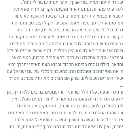
שגורה הייתה תמיד בפי אביך: 'זוהר תמיד עושה לי נחת' ...
לנגד עיני עומדות תמונות אחי ואשתו היקרים, אחיו ואחיותיו,
הסבא והסבתא היקרים ומסורים וכל משפחתו אשר לא משו
ממיטתו אף לרגע. סעדו אותו, הקשיבו לקול קצב נשימתו והיו
דרוכים לכל שינוי במראה הרשום במכשירים, אשר הם היו
הקשר היחיד בינו לבין הסובבים אותו, ולא איבדו את התקווה גם
ברגעים הקשים ביותר. לנגד עיני התגלמה דמות הורים מיוחדים
ולהם אני אומר: לא לשווא היה עמלכם. כל ישראל ערבים זה לזה
ובוודאי שזכות עמלכם וצערכם, דמעותיכם הרבות, רגעי הצער
והכאב, כולם גנוזים בכיסא הכבוד ובבוא העת מאיתו יתברך יביא
ה' את מסירותכם וסבלכם הרב בחשבון הכללי של עם ישראל עם
שאר ההורים השכולים, שרק הם מבינים את גודל צערכם הנורא
...
עינינו דומעות על החלל שהותיר, והגעגועים צורבים ללא הרף. אך
יודעים אנו וחדורים באמונה תמימה כי 'הצור תמים פעלו', ואין
לנו להתלונן ולחשב חשבונות שמים. מתחזקים אנו ביודענו
שנשמתו הטהורה הושבה לכור מחצבתה. מאמינים בני מאמינים
אנו כי כל אשר נעשה בחשבון נעשה ו'משפטי ה' אמת צדקו
יחדיו', ואין לנו אלא לקרוא בלב מורתח 'ברוך דיין האמת', 'ה' נתן