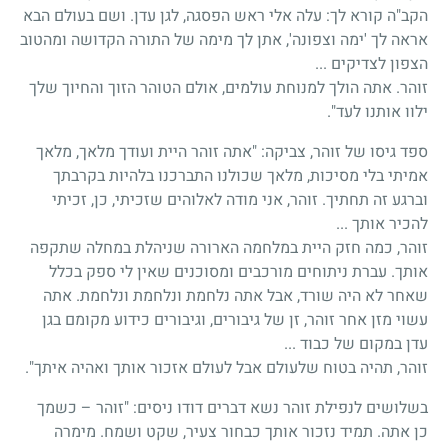
הקב"ה קורא לך: עלה אלי ראש הפסגה, לגן עדן. ושם בעולם הבא
אראה לך 'ימה וצפונה', אתן לך מימה של התורה הקדושה ומהטוב
הצפון לצדיקים ...
זוהר. אתה הולך למנוחת עולמים, אולם הטוהר הזוך והחיוך שלך
ילוו אותנו לעד".
ספד גיסו של זוהר, צביקה: "אתה זוהר היית ועודך מלאך, מלאך
אמיתי בלי מסיכות, מלאך שכולנו התברכנו בלהיות בקרבתך
וברגע זה תחתיך. זוהר, אני מודה לאלוהים שזכיתי, כן, זכיתי
להכיר אותך ...
זוהר, כמה חזק היית במלחמה הארורה שניהלת במחלה שתקפה
אותך. עברת ניתוחים מורכבים ומסוכנים שאין לי ספק בכלל
שאחר לא היה שורד, אבל אתה נלחמת ונלחמת ונלחמת. אתה
עשוי מזן אחר זוהר, זן של גיבורים, וגיבורים כידוע מקומם בגן
עדן במקום של כבוד ...
זוהר, תהיה בטוח שלעולם אבל לעולם אזכור אותך ואהיה איתך".
בשלושים לנפילת זוהר נשא דברים דודו ניסים: "זוהר – כשמך
כן אתה. תמיד נזכור אותך כבחור צעיר, שקט ושמח. מימרה