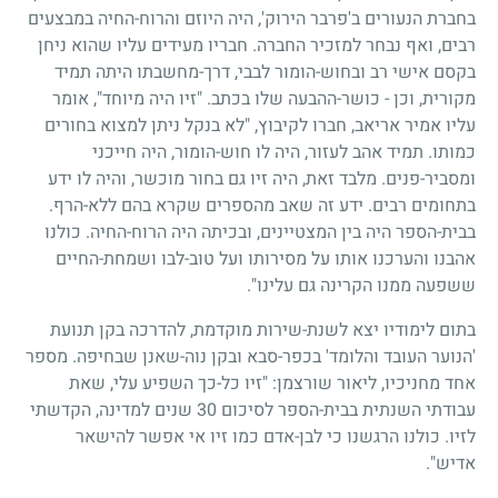
בחברת הנעורים ב'פרבר הירוק', היה היוזם והרוח-החיה במבצעים
רבים, ואף נבחר למזכיר החברה. חבריו מעידים עליו שהוא ניחן
בקסם אישי רב ובחוש-הומור לבבי, דרך-מחשבתו היתה תמיד
מקורית, וכן - כושר-ההבעה שלו בכתב. "זיו היה מיוחד", אומר
עליו אמיר אריאב, חברו לקיבוץ, "לא בנקל ניתן למצוא בחורים
כמותו. תמיד אהב לעזור, היה לו חוש-הומור, היה חייכני
ומסביר-פנים. מלבד זאת, היה זיו גם בחור מוכשר, והיה לו ידע
בתחומים רבים. ידע זה שאב מהספרים שקרא בהם ללא-הרף.
בבית-הספר היה בין המצטיינים, ובכיתה היה הרוח-החיה. כולנו
אהבנו והערכנו אותו על מסירותו ועל טוב-לבו ושמחת-החיים
ששפעה ממנו הקרינה גם עלינו".
בתום לימודיו יצא לשנת-שירות מוקדמת, להדרכה בקן תנועת
'הנוער העובד והלומד' בכפר-סבא ובקן נוה-שאנן שבחיפה. מספר
אחד מחניכיו, ליאור שורצמן: "זיו כל-כך השפיע עלי, שאת
עבודתי השנתית בבית-הספר לסיכום
30
שנים למדינה, הקדשתי
לזיו. כולנו הרגשנו כי לבן-אדם כמו זיו אי אפשר להישאר
אדיש".