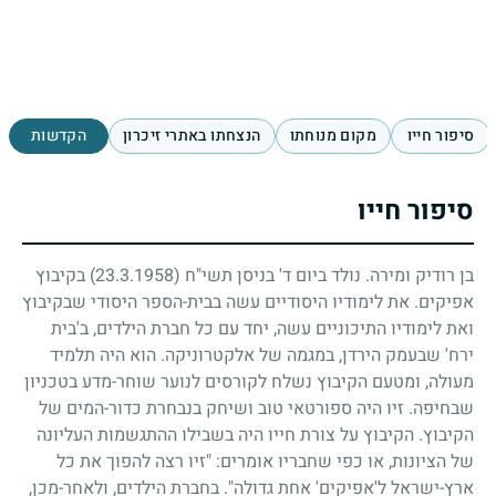
סיפור חייו
מקום מנוחתו
הנצחתו באתרי זיכרון
הקדשות
סיפור חייו
בן רודיק ומירה. נולד ביום ד' בניסן תשי"ח
(23.3.1958)
בקיבוץ
אפיקים. את לימודיו היסודיים עשה בבית-הספר היסודי שבקיבוץ
ואת לימודיו התיכוניים עשה, יחד עם כל חברת הילדים, ב'בית
ירח' שבעמק הירדן, במגמה של אלקטרוניקה. הוא היה תלמיד
מעולה, ומטעם הקיבוץ נשלח לקורסים לנוער שוחר-מדע בטכניון
שבחיפה. זיו היה ספורטאי טוב ושיחק בנבחרת כדור-המים של
הקיבוץ. הקיבוץ על צורת חייו היה בשבילו ההתגשמות העליונה
של הציונות, או כפי שחבריו אומרים: "זיו רצה להפוך את כל
ארץ-ישראל ל'אפיקים' אחת גדולה". בחברת הילדים, ולאחר-מכן,