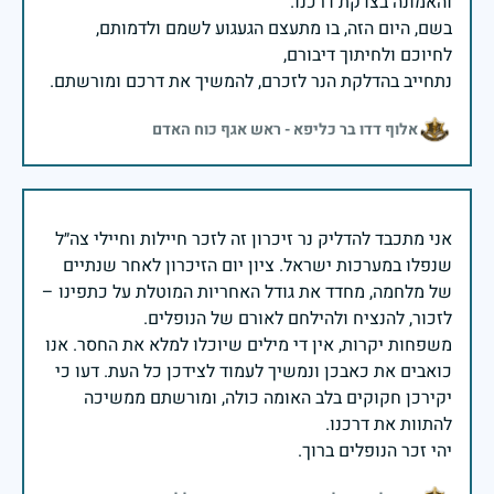
בשם, היום הזה, בו מתעצם הגעגוע לשמם ולדמותם,
נתחייב בהדלקת הנר לזכרם, להמשיך את דרכם ומורשתם.
אלוף דדו בר כליפא - ראש אגף כוח האדם
אני מתכבד להדליק נר זיכרון זה לזכר חיילות וחיילי צה״ל
שנפלו במערכות ישראל. ציון יום הזיכרון לאחר שנתיים
של מלחמה, מחדד את גודל האחריות המוטלת על כתפינו –
משפחות יקרות, אין די מילים שיוכלו למלא את החסר. אנו
כואבים את כאבכן ונמשיך לעמוד לצידכן כל העת. דעו כי
יקירכן חקוקים בלב האומה כולה, ומורשתם ממשיכה
יהי זכר הנופלים ברוך.