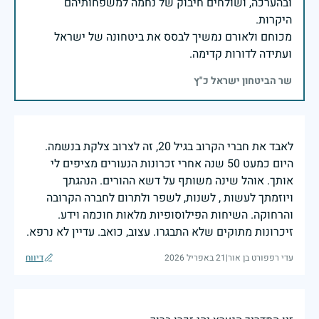
ובהערכה, ושולחים חיבוק של נחמה למשפחותיהם
מכוחם ולאורם נמשיך לבסס את ביטחונה של ישראל
ועתידה לדורות קדימה.
שר הביטחון ישראל כ"ץ
לאבד את חברי הקרוב בגיל 20, זה לצרוב צלקת בנשמה.
היום כמעט 50 שנה אחרי זכרונות הנעורים מציפים לי
אותך. אוהל שינה משותף על דשא ההורים. הנהגתך
ויוזמתך לעשות , לשנות, לשפר ולתרום לחברה הקרובה
והרחוקה. השיחות הפילוסופיות מלאות חוכמה וידע.
זיכרונות מתוקים שלא התבגרו. עצוב, כואב. עדיין לא נרפא.
עדי רפפורט בן אור
|
21 באפריל 2026
דיווח