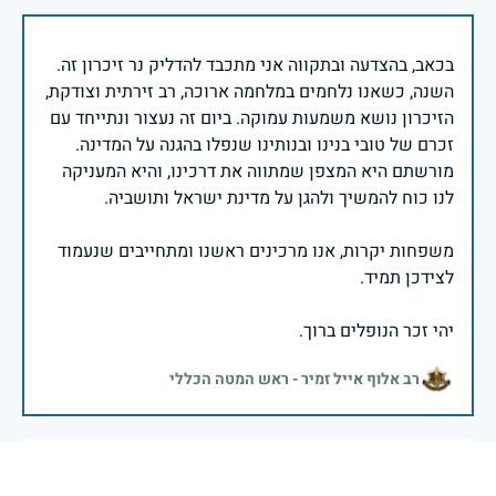
בכאב, בהצדעה ובתקווה אני מתכבד להדליק נר זיכרון זה.
השנה, כשאנו נלחמים במלחמה ארוכה, רב זירתית וצודקת,
הזיכרון נושא משמעות עמוקה. ביום זה נעצור ונתייחד עם
זכרם של טובי בנינו ובנותינו שנפלו בהגנה על המדינה.
מורשתם היא המצפן שמתווה את דרכינו, והיא המעניקה
משפחות יקרות, אנו מרכינים ראשנו ומתחייבים שנעמוד
יהי זכר הנופלים ברוך.
רב אלוף אייל זמיר - ראש המטה הכללי
זיוי היקר , בן כיתתי וכמעט אחי , גדלנו ביחד מגיל אפס ,