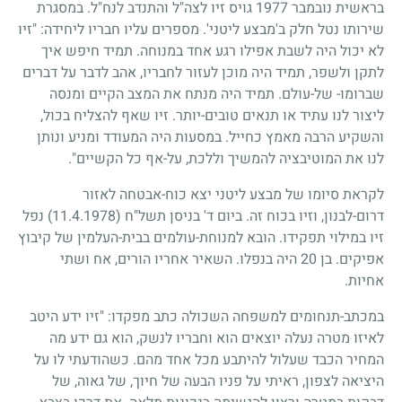
בראשית נובמבר
1977
גויס זיו לצה"ל והתנדב לנח"ל. במסגרת
שירותו נטל חלק ב'מבצע ליטני'. מספרים עליו חבריו ליחידה: "זיו
לא יכול היה לשבת אפילו רגע אחד במנוחה. תמיד חיפש איך
לתקן ולשפר, תמיד היה מוכן לעזור לחבריו, אהב לדבר על דברים
שברומו- של-עולם. תמיד היה מנתח את המצב הקיים ומנסה
ליצור לנו עתיד או תנאים טובים-יותר. זיו שאף להצליח בכול,
והשקיע הרבה מאמץ כחייל. במסעות היה המעודד ומניע ונותן
לנו את המוטיבציה להמשיך וללכת, על-אף כל הקשיים".
לקראת סיומו של מבצע ליטני יצא כוח-אבטחה לאזור
דרום-לבנון, וזיו בכוח זה. ביום ד' בניסן תשל"ח
(11.4.1978)
נפל
זיו במילוי תפקידו. הובא למנוחת-עולמים בבית-העלמין של קיבוץ
אפיקים. בן
20
היה בנפלו. השאיר אחריו הורים, אח ושתי
אחיות.
במכתב-תנחומים למשפחה השכולה כתב מפקדו: "זיו ידע היטב
לאיזו מטרה נעלה יוצאים הוא וחבריו לנשק, הוא גם ידע מה
המחיר הכבד שעלול להיתבע מכל אחד מהם. כשהודעתי לו על
היציאה לצפון, ראיתי על פניו הבעה של חיוך, של גאוה, של