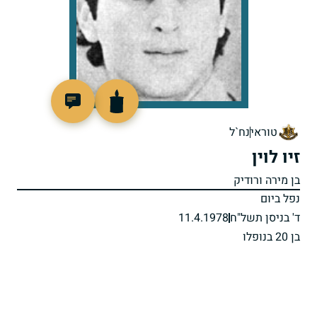
97664
טוראי
נח`ל
זיו לוין
בן מירה ורודיק
נפל ביום
ד' בניסן תשל"ח
11.4.1978
בן 20 בנופלו