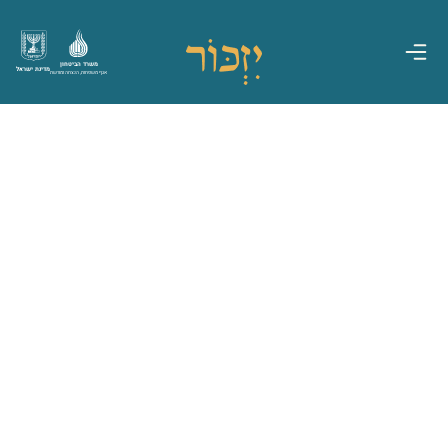
משרד הביטחון
מדינת ישראל
אגף משפחות, הנצחה ומורשת