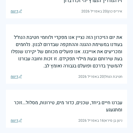
זיו המדריך הנערץ יהי זכרו ברוך
איריס כהן
|
20 באפריל 2026
דיווח
את יום הזיכרון הזה נציין אנו מפקדי ולוחמי חטיבת הנח״ל
בעודנו במשימת ההגנה וההתקפה שבדרום לבנון. נלחמים
ומכריעים את אוייבנו. אנו פועלים מכוחם של יקירנו שנפלו
בעת שירותם ובעת מילוי תפקידם. זו זכות וחובה עבורנו
להמשיך בדרכם ופועלם בגבורה ואומץ לב.
חטיבת הנחל
|
20 באפריל 2026
דיווח
עברנו חיים ביחד, שכנים, כדור מים, טירונות, מסלול...זוכר
ומתגעגע
ניצן בן סירא
|
16 באפריל 2026
דיווח