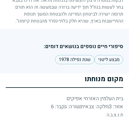
דבקות במטרה ורצון להגשימה בנכונות מלאה. את דרכו בצבא
בחר לעשות בנח"ל תוך ידיעה ברורה שבמעשה זה הוא תורם
תרומה ישירה לביטחון המדינה ולהבטחת המשך תנופת
ההתיישבות בארץ, שהיא חלק בלתי-נפרד מהבטחת קיומנו".
סיפורי חיים נוספים בנושאים דומים:
מבצע ליטני
שנת נפילה 1978
מקום מנוחתו
בית העלמין האזרחי אפיקים
אזור: 3
חלקה: צבאית
שורה: ג
קבר: 6
ת.נ.צ.ב.ה