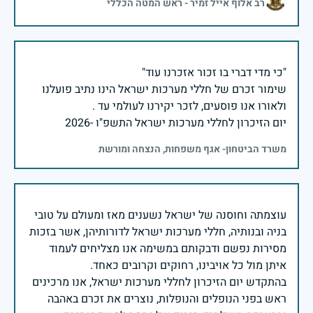
רב אלוף אייל זמיר - ראש המטה הכללי
שימור זכרם של חללי מערכות ישראל הינו נתיב פועלנו
יום הזיכרון לחללי מערכות ישראל התשפ"ו -2026
משרד הביטחון- אגף משפחות, הנצחה ומורשת
עוצמתה וחוסנה של ישראל נשענים מאז ומעולם על טובי
בניה ובנותיה, חללי מערכות ישראל לדורותיהן, אשר בזכות
מסירות נפשם ודבקותם במשימה אנו מצליחים לעמוד
בהתקדש יום הזיכרון לחללי מערכות ישראל, אנו מרכינים
ראש בפני הנופלים והנופלות, נוצרים את זכרם באהבה